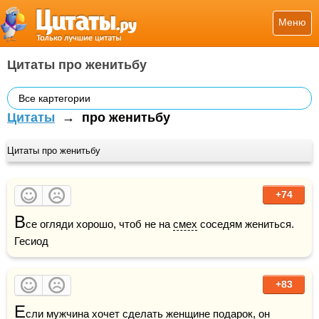
Меню
Цитаты про женитьбу
Все картегории
Цитаты
→
про женитьбу
Цитаты про женитьбу
+74
В
се огляди хорошо, чтоб не на 
смех
 соседям жениться.     
Гесиод
+83
Е
сли 
мужчина
 хочет сделать 
женщине
подарок
, он 