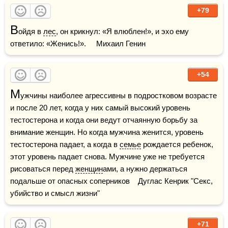
+79
В
ойдя в 
лес
, он крикнул: «Я влюблен!», и эхо ему 
ответило: «Женись!».     Михаил Генин
+54
М
ужчины наиболее агрессивны в подростковом возрасте 
и после 20 лет, когда у них самый высокий уровень 
тестостерона и когда они ведут отчаянную борьбу за 
внимание женщин. Но когда мужчина женится, уровень 
тестостерона падает, а когда в 
семье
 рождается ребенок, 
этот уровень падает снова. Мужчине уже не требуется 
рисоваться перед 
женщин
ами, а нужно держаться 
подальше от опасных соперников    Дуглас Кенрик "Секс, 
убийство и смысл жизни"
+71