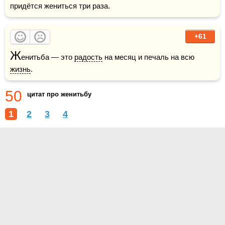
придётся жениться три раза.
+61
Ж
енитьба — это 
радость
 на месяц и печаль на всю 
жизнь
.
50
цитат про женитьбу
1
2
3
4