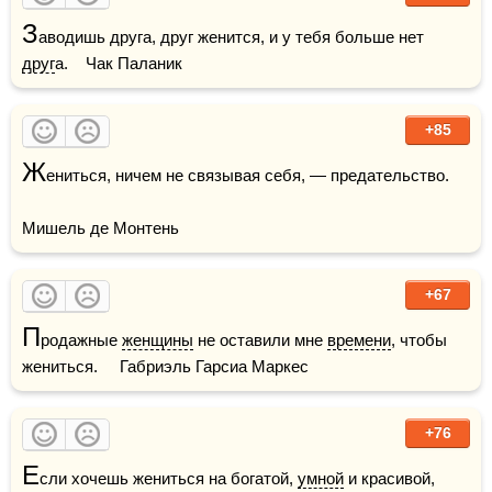
З
аводишь друга, друг женится, и у тебя больше нет 
друг
а.    Чак Паланик
+85
Ж
ениться, ничем не связывая себя, — предательство.

Мишель де Монтень
+67
П
родажные 
женщины
 не оставили мне 
времени
, чтобы 
жениться.     Габриэль Гарсиа Маркес
+76
Е
сли хочешь жениться на богатой, 
умной
 и красивой, 