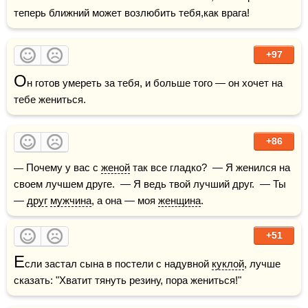
теперь ближний может возлюбить тебя,как врага!
+97
О
н готов умереть за тебя, и больше того — он хочет на 
тебе жениться.
+86
— Почему у вас с 
женой
 так все гладко?  — Я женился на 
своем лучшем друге.  — Я ведь твой лучший друг.  — Ты 
— 
друг
мужчина
, а она — моя 
женщина
.
+51
Е
сли застал сына в постели с надувной 
куклой
, лучше 
сказать: "Хватит тянуть резину, пора жениться!" 