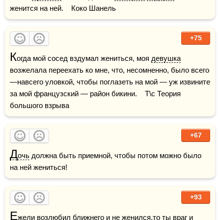
женится на ней.    Коко Шанель
+75
К
огда мой сосед вздумал жениться, моя 
девушка
возжелала переехать ко мне, что, несомненно, было всего
—навсего уловкой, чтобы поглазеть на мой — уж извините 
за мой французский — район бикини.    Т\с Теория 
большого взрыва
+67
Д
очь
 должна быть приемной, чтобы потом можно было 
на ней жениться!
+93
Е
жели возлюбил ближнего и не женился,то ты враг и 