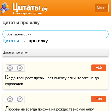
Меню
Цитаты про елку
Все картегории
Цитаты
→
про елку
Цитаты про елку
+60
К
огда твой 
рост
 превышает высоту елки, то уже не до 
хороводов.
+98
Л
юбовь
 не всегда похожа на рождественскую ёлку.