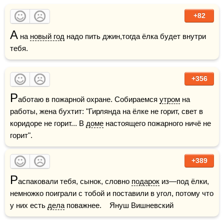
+82
А
 на 
новый год
 надо пить джин,тогда ёлка будет внутри 
тебя.
+356
Р
аботаю в пожарной охране. Собираемся 
утром
 на 
работы, жена бухтит: "Гирлянда на ёлке не горит, свет в 
коридоре не горит... В 
доме
 настоящего пожарного ничё не 
горит".
+389
Р
аспаковали тебя, сынок, словно 
подарок
 из—под ёлки, 
немножко поиграли с тобой и поставили в угол, потому что 
у них есть 
дела
 поважнее.    Януш Вишневский