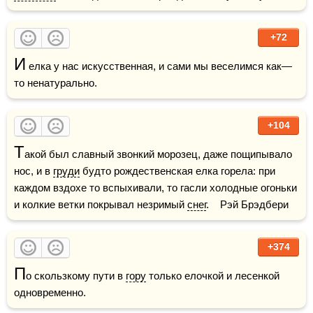
+72
И
 елка у нас искусственная, и сами мы веселимся как—
то ненатурально.
+104
Т
акой был славный звонкий морозец, даже пощипывало 
нос, и в 
груди
 будто рождественская елка горела: при 
каждом вздохе то вспыхивали, то гасли холодные огоньки 
и колкие ветки покрывал незримый 
снег
.    Рэй Брэдбери
+374
П
о скользкому пути в 
гору
 только елочкой и лесенкой 
одновременно.