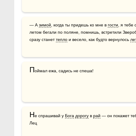
— А 
зимой
, когда ты придешь ко мне в 
гости
, я тебе
летом бегали по поляне, помнишь, встретили Зверобо
сразу станет 
тепло
 и весело, как будто вернулось 
ле
П
оймал ежа, садись не спеша!
Н
е спрашивай у 
Бога
дорогу
 в 
рай
 — он покажет те
Лец