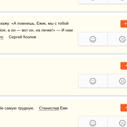
 скажу: «А помнишь, Ежик, мы с тобой 
+
я, а он — вот он, на печке!» — И нам 
то
.    Сергей Козлов
бе самую трудную.    
Станислав
 Ежи 