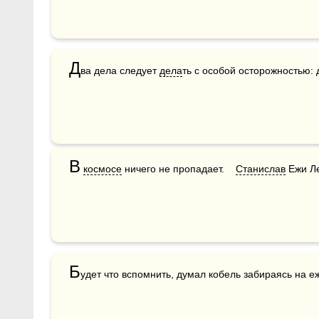
Д
ва дела следует 
дела
ть с особой осторожностью: 
В
космосе
 ничего не пропадает.    
Станислав
 Ежи Л
Б
удет что вспомнить, думал кобель забираясь на е