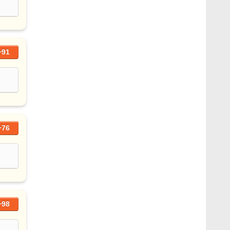
+91
+76
+98