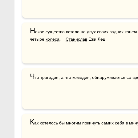
Н
екое существо встало на двух своих задних конечн
четыре 
колеса
.    
Станислав
 Ежи Лец
Ч
то трагедия, а что комедия, обнаруживается со 
вр
К
ак хотелось бы многим покинуть самих себя в минут