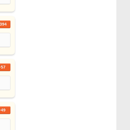
394
+57
+49