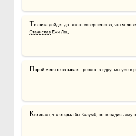
Т
ехника
Станислав
 Ежи Лец
П
орой меня охватывает тревога: а вдруг мы уже в 
р
К
то знает, что открыл бы Колумб, не попадись ему н