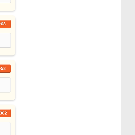
+68
+58
382