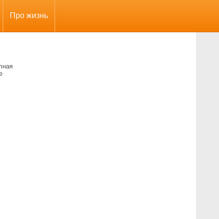
Про жизнь
лная
е