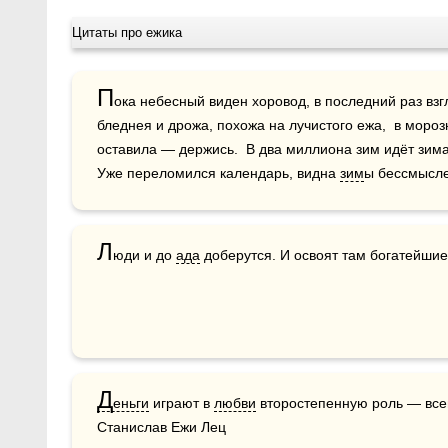
Цитаты про ежика
П
ока небесный виден хоровод, в последний раз взгл
бледнея и дрожа, похожа на лучистого ежа,  в мороз
оставила — держись.  В два миллиона зим идёт зима.
Уже переломился календарь, видна 
зим
ы бессмысле
Л
юди и до 
ада
 доберутся. И освоят там богатейшие 
Д
еньги
 играют в 
любви
 второстепенную роль — всего
Станислав Ежи Лец