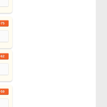
+75
+62
+59