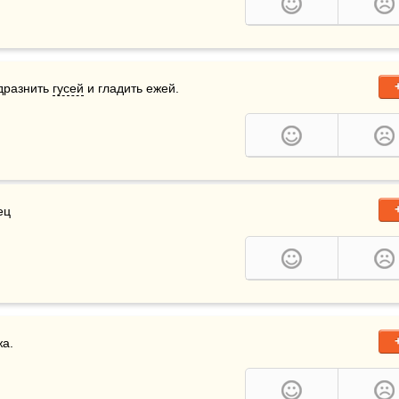
дразнить 
гусей
 и гладить ежей.
ец
жа.