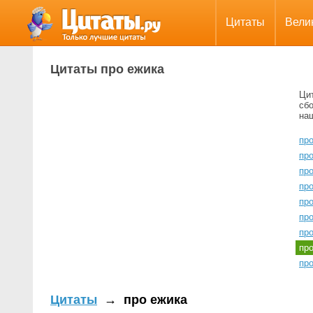
Цитаты
Вели
Цитаты про ежика
Ци
сбо
на
пр
пр
пр
пр
пр
пр
пр
пр
про
Цитаты
→
про ежика