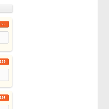
+53
359
398