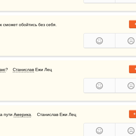
 дойдет до такого совершенства, что человек сможет обойтись без себя.    
аю
?    
Станислав
 Ежи Лец
+
а пути 
Америка
.    Станислав Ежи Лец