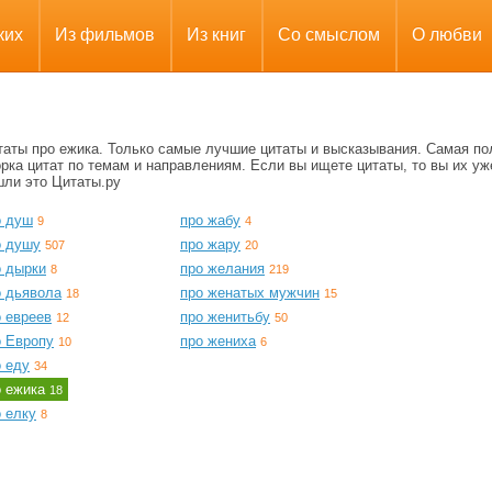
ких
Из фильмов
Из книг
Со смыслом
О любви
таты про ежика. Только самые лучшие цитаты и высказывания. Самая по
рка цитат по темам и направлениям. Если вы ищете цитаты, то вы их уж
шли это Цитаты.ру
о душ
про жабу
9
4
о душу
про жару
507
20
о дырки
про желания
8
219
о дьявола
про женатых мужчин
18
15
о евреев
про женитьбу
12
50
о Европу
про жениха
10
6
о еду
34
о ежика
18
 елку
8