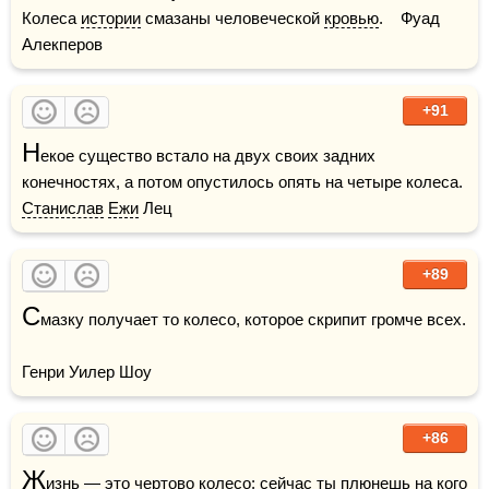
Колеса 
истории
 смазаны человеческой 
кровью
.    Фуад 
Алекперов
+91
Н
екое существо встало на двух своих задних 
конечностях, а потом опустилось опять на четыре колеса.    
Станислав
Ежи
 Лец
+89
С
мазку получает то колесо, которое скрипит громче всех.

Генри Уилер Шоу
+86
Ж
изнь
 — это чертово колесо: сейчас ты плюнешь на кого