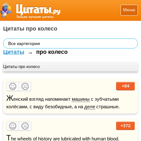
Меню
Цитаты про колесо
Все картегории
Цитаты
→
про колесо
Цитаты про колесо
+84
Ж
енский взгляд напоминает 
машины
 с зубчатыми 
колёсами, с виду безобидные, а на 
деле
 страшные.
+372
T
he wheels of history are lubricated with human blood.    