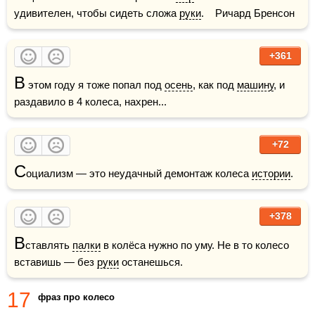
удивителен, чтобы сидеть сложа 
руки
.    Ричард Бренсон
+361
В
 этом году я тоже попал под 
осень
, как под 
машину
, и 
раздавило в 4 колеса, нахрен...
+72
С
оциализм — это неудачный демонтаж колеса 
истории
.
+378
В
ставлять 
палки
 в колёса нужно по уму. Не в то колесо 
вставишь — без 
руки
 останешься.
17
фраз про колесо