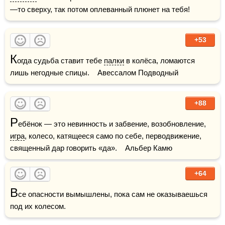
—то сверху, так потом оплеванный плюнет на тебя!
+53
К
огда судьба ставит тебе 
палки
 в колёса, ломаются 
лишь негодные спицы.    Авессалом Подводный
+88
Р
ебёнок — это невинность и забвение, возобновление, 
игра
, колесо, катящееся само по себе, перводвижение, 
священный дар говорить «да».    Альбер Камю
+64
В
се опасности вымышлены, пока сам не оказываешься 
под их колесом.