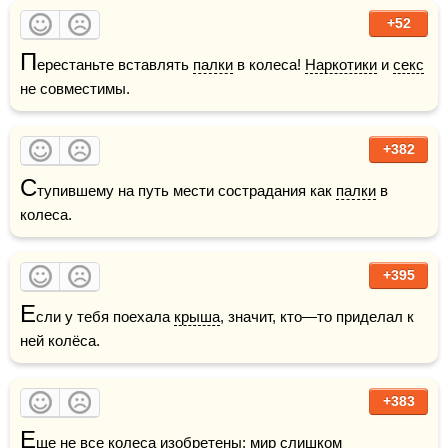
+52
П
ерестаньте вставлять 
палки
 в колеса! 
Наркотики
 и 
секс
не совместимы.
+382
С
тупившему на путь мести сострадания как 
палки
 в 
колеса.
+395
Е
сли у тебя поехала 
крыша
, значит, кто—то приделал к 
ней колёса.
+383
Е
ще не все колеса изобретены: 
мир
 слишком 