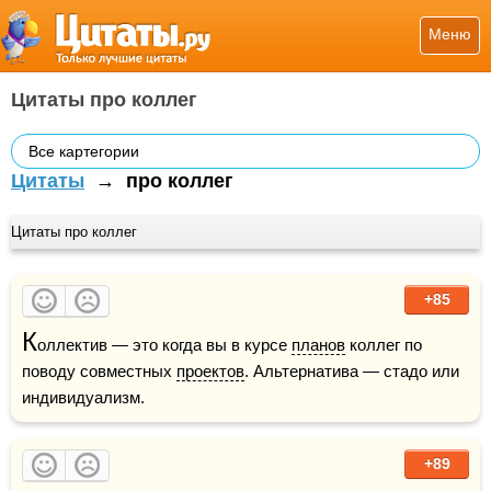
Меню
Цитаты про коллег
Все картегории
Цитаты
→
про коллег
Цитаты про коллег
+85
К
оллектив — это когда вы в курсе 
планов
 коллег по 
поводу совместных 
проектов
. Альтернатива — стадо или 
индивидуализм.
+89