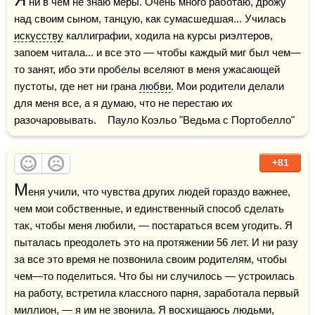
 ни в чем не знаю меры. Очень много работаю, дрожу 
над своим сыном, танцую, как сумасшедшая... Училась 
искусству
 каллиграфии, ходила на курсы риэлтеров, 
запоем читала... и все это — чтобы каждый миг был чем—
то занят, ибо эти пробелы вселяют в меня ужасающей 
пустоты, где нет ни грана 
любви
. Мои родители делали 
для меня все, а я думаю, что не перестаю их 
разочаровывать.    Пауло Коэльо "Ведьма с Портобелло"
+81
М
еня учили, что чувства других людей гораздо важнее, 
чем мои собственные, и единственный способ сделать 
так, чтобы меня любили, — постараться всем угодить. Я 
пыталась преодолеть это на протяжении 56 лет. И ни разу 
за все это время не позвонила своим родителям, чтобы 
чем—то поделиться. Что бы ни случилось — устроилась 
на работу, встретила классного парня, заработала первый 
миллион, — я им не звонила. Я восхищаюсь людьми, 