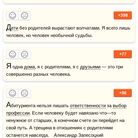
+398
Д
ети
 без родителей вырастают волчатами. Я всего лишь 
человек, но человек необычной судьбы.
+77
Я
 одна 
дома
, я с родителями, я с 
друзьями
 — это три 
совершенно разных человека.
+96
А
битуриента нельзя лишать 
ответственности
 за 
выбор
профессии
. Если человеку будет навязано что—то 
ненужное от старших, в конечном счете он перейдет на 
свой путь. А трещина в отношениях с родителями 
останется навсегда.    Александр Запесоцкий