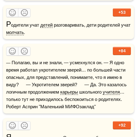
+53
Р
одители учат 
детей
 разговаривать, дети родителей учат 
молчать
.
+84
— Полагаю, вы и не знали, — усмехнулся он. — Я одно 
время работал укротителем зверей… по большей части 
опасных, для представлений, понимаете, что я имею в 
виду?      — Укротителем зверей?      — Да. Это казалось 
логичным продолжением 
карьеры
 школьного 
учителя
… 
только тут не приходилось беспокоиться о родителях.    
Роберт Асприн "Маленький МИФОзаклад"
+92
Я