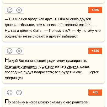
+356
— Вы ж с ней вроде как друзья! Она 
мнению
друзей
доверяет больше, чем мнению собственной 
матери
.  — 
Ну, так и должно быть.  — Почему это?  — Ну, потому что 
родителей не выбирают, а друзей выбирают.
+386
Н
е дай Бог начинающим родителям планировать 
будущие
отношения
 с 
детьми
 на те 
времена
, когда 
последние будут подрастать; все будет иначе.     Сергей 
Аверинцев
+81
П
о ребёнку многое можно сказать о его родителе.