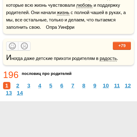
которые всю жизнь чувствовали 
любовь
 и поддержку 
родителей. Они начали 
жизнь
 с полной чашей в руках, а 
мы, все остальные, только и делаем, что пытаемся 
заполнить свою.    Опра Уинфри
+79
И
ногда даже детские прихоти родителям в 
радость
.
196
пословиц про родителей
1
2
3
4
5
6
7
8
9
10
11
12
13
14