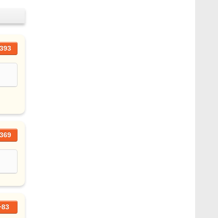
393
369
+83