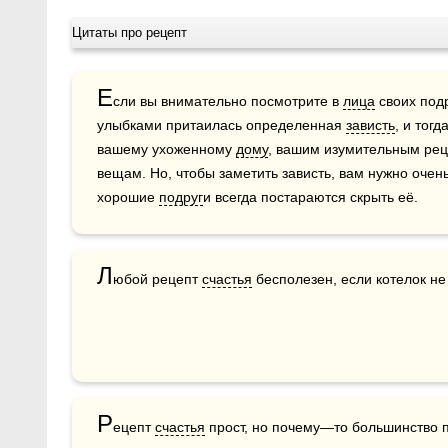
Цитаты про рецепт
Е
сли вы внимательно посмотрите в 
лица
 своих подр
улыбками притаилась определенная 
зависть
, и тог
вашему ухоженному 
дому
, вашим изумительным реце
вещам. Но, чтобы заметить зависть, вам нужно очень
хорошие 
подруг
и всегда постараются скрыть её.
Л
юбой рецепт 
счастья
 бесполезен, если котелок не
Р
ецепт 
счастья
 прост, но почему—то большинство 