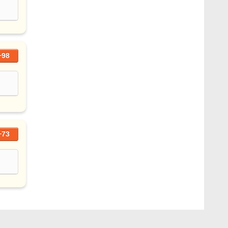
+98
+73