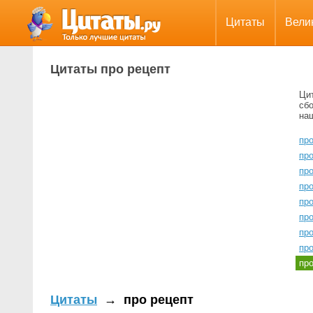
Цитаты
Вели
Цитаты про рецепт
Ци
сбо
на
пр
про
пр
пр
пр
про
пр
про
пр
Цитаты
→
про рецепт