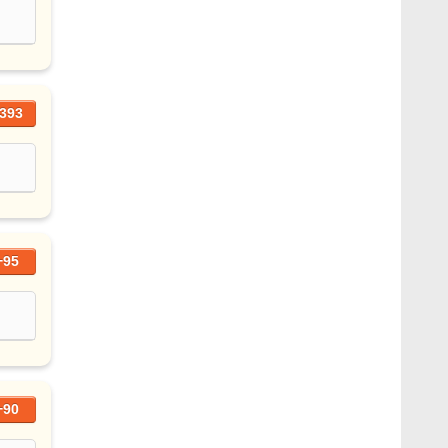
393
+95
+90