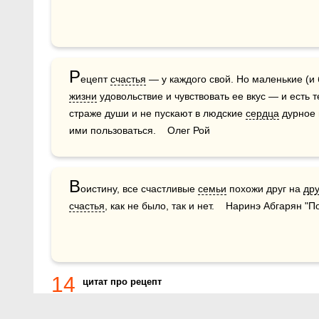
Р
ецепт 
счастья
 — у каждого свой. Но маленькие (и
жизни
 удовольствие и чувствовать ее вкус — и есть 
страже души и не пускают в людские 
сердца
 дурное 
ими пользоваться.    Олег Рой
В
оистину, все счастливые 
семьи
 похожи друг на 
дру
счастья
, как не было, так и нет.    Наринэ Абгарян 
14
цитат про рецепт