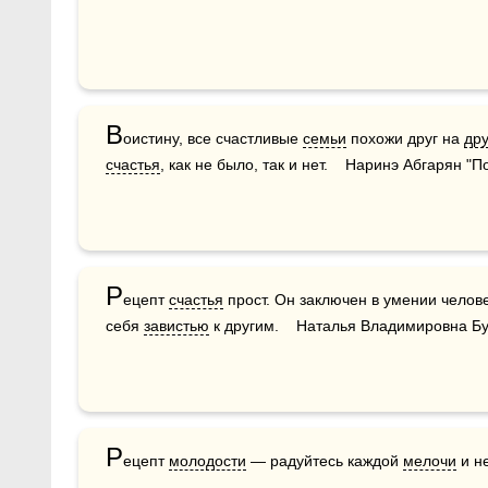
В
оистину, все счастливые 
семьи
 похожи друг на 
дру
счастья
, как не было, так и нет.    Наринэ Абгарян 
Р
ецепт 
счастья
 прост. Он заключен в умении челов
себя 
завистью
 к другим.    Наталья Владимировна 
Р
ецепт 
молодости
 — радуйтесь каждой 
мелочи
 и н