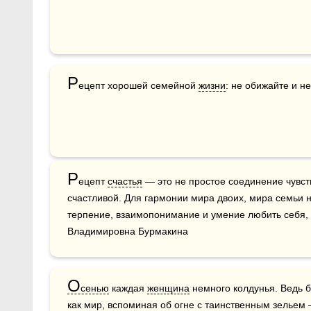
Р
ецепт хорошей семейной 
жизни
: не обижайте и не
Р
ецепт 
счастья
 — это не простое соединение чувст
счастливой. Для гармонии мира двоих, мира семьи 
терпение, взаимопонимание и умение любить себя, с
Владимировна Бурмакина
О
сенью
 каждая 
женщина
 немного колдунья. Ведь б
как мир, вспоминая об огне с таинственным зельем — и