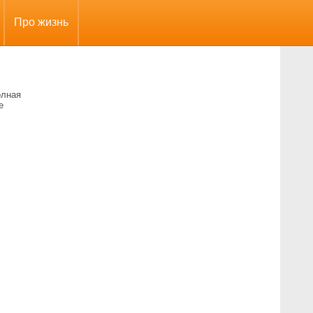
Про жизнь
олная
е