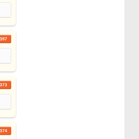
397
373
374