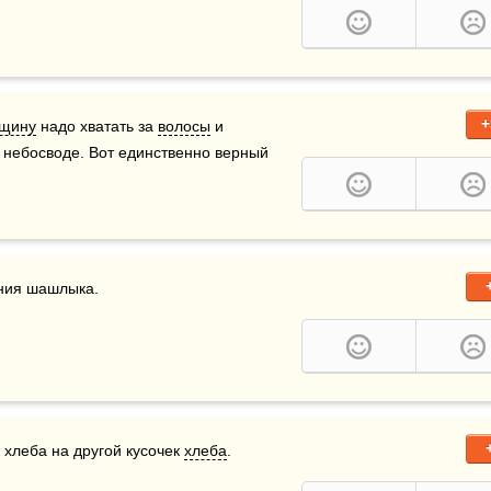
+
щину
 надо хватать за 
волосы
 и 
 небосводе. Вот единственно верный 
ения шашлыка.
 хлеба на другой кусочек 
хлеба
.