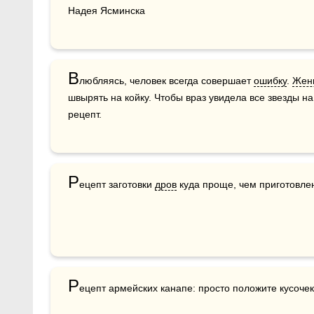
Надея Ясминска
В
любляясь, человек всегда совершает 
ошибку
. 
Жен
швырять на койку. Чтобы враз увидела все звезды на
рецепт.
Р
ецепт заготовки 
дров
 куда проще, чем приготовл
Р
ецепт армейских канапе: просто положите кусочек