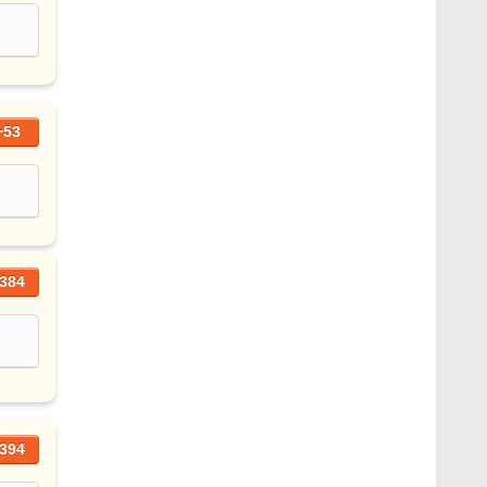
+53
384
394