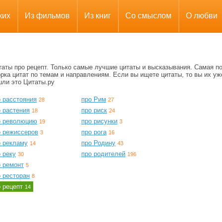
ких
Из фильмов
Из книг
Со смыслом
О любви
таты про рецепт. Только самые лучшие цитаты и высказывания. Самая п
рка цитат по темам и направлениям. Если вы ищете цитаты, то вы их уж
шли это Цитаты.ру
о расстояния
про Рим
28
27
 растения
про риск
18
24
о революцию
про рисунки
19
3
о режиссеров
про рога
3
16
о рекламу
про Родину
14
43
 реку
про родителей
30
196
о ремонт
5
 ресторан
8
о рецепт
14