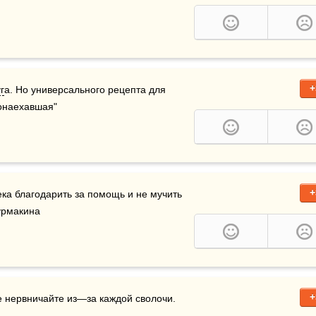
+
г
а. Но универсального рецепта для 
"Понаехавшая"
+
ека благодарить за помощь и не мучить 
Бурмакина
+
е нервничайте из—за каждой сволочи.