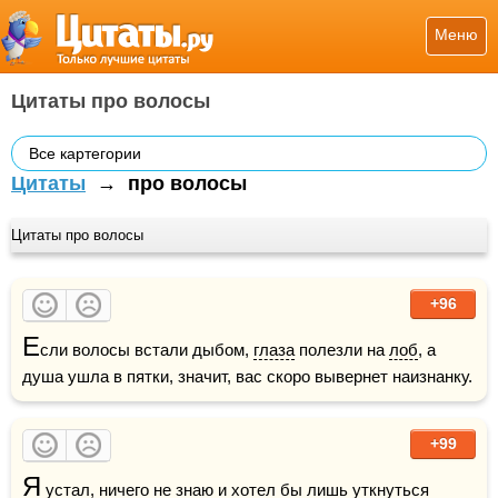
Меню
Цитаты про волосы
Все картегории
Цитаты
→
про волосы
Цитаты про волосы
+96
Е
сли волосы встали дыбом, 
глаза
 полезли на 
лоб
, а 
душа ушла в пятки, значит, вас скоро вывернет наизнанку.
+99
Я
 устал, ничего не знаю и хотел бы лишь уткнуться 