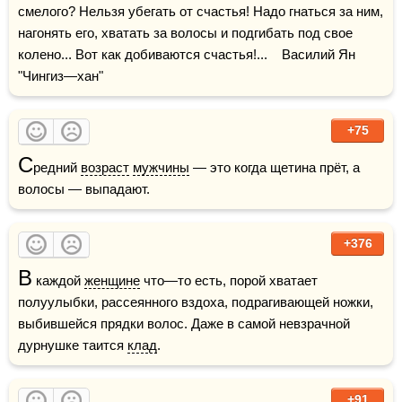
смелого? Нельзя убегать от счастья! Надо гнаться за ним, 
нагонять его, хватать за волосы и подгибать под свое 
колено... Вот как добиваются счастья!...    Василий Ян 
"Чингиз—хан"
+75
С
редний 
возраст
мужчины
 — это когда щетина прёт, а 
волосы — выпадают.
+376
В
 каждой 
женщине
 что—то есть, порой хватает 
полуулыбки, рассеянного вздоха, подрагивающей ножки, 
выбившейся прядки волос. Даже в самой невзрачной 
дурнушке таится 
клад
.
+91