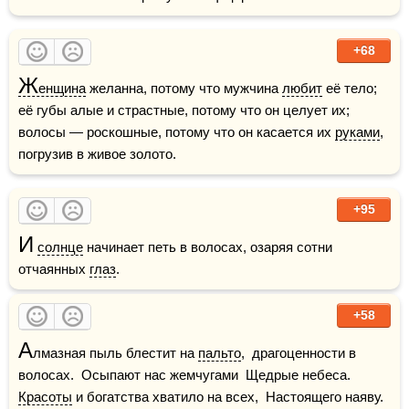
+68
Ж
енщина
 желанна, потому что мужчина 
любит
 её тело; 
её губы алые и страстные, потому что он целует их; 
волосы — роскошные, потому что он касается их 
руками
, 
погрузив в живое золото.
+95
И
солнце
 начинает петь в волосах, озаряя сотни 
отчаянных 
глаз
.
+58
А
лмазная пыль блестит на 
пальто
,  драгоценности в 
волосах.  Осыпают нас жемчугами  Щедрые небеса.  
Красоты
 и богатства хватило на всех,  Настоящего наяву.  