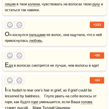
лицом
 в твои 
колени
, чувствовать на волосах твою 
руку
 и 
остаться так навеки.
+103
О
н коснулся 
пальцами
 ее волос, она ощутила, что к ней 
прикоснулась 
любовь
.
+90
Е
да
 в волосах смотрится не лучше, чем волосы в еде!
+84
I
t is foolish to tear one's hair in grief, as if grief could be 
lessened by baldness.    Глупо рвать на себе волосы от 
горя, как будто 
горе
 уменьшится, если Ваша 
голова
станет лысой.    Марк Туллий Цицерон