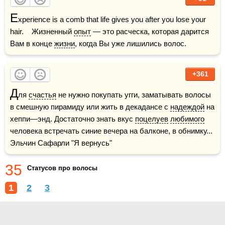
E
xperience is a comb that life gives you after you lose your 
hair.    Жизненный 
опыт
 — это расческа, которая дарится 
Вам в конце 
жизни
, когда Вы уже лишились волос.
+361
Д
ля 
счастья
 не нужно покупать угги, заматывать волосы 
в смешную пирамиду или жить в декадансе с 
надеждой
 на 
хеппи—энд. Достаточно знать вкус 
поцелуев
любимого
человека встречать синие вечера на балконе, в обнимку...    
Эльчин Сафарли "Я вернусь"
35
Статусов про волосы
1
2
3