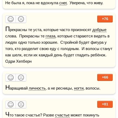
Не была я, пока не вдохнула 
снег
,  Уверена, что живу.
+76
П
рекрасны те уста, которые часто произносят 
добрые
слова.  Прекрасны те 
глаза
, которые стараются видеть в 
людях одно только хорошее.  Стройной будет фигура у 
того, кто разделит свою еду с голодным.  И волосы станут 
как шелк, если их каждый день будет гладить ребёнок.    
Одри Хепберн
+66
Н
аращивай 
личность
, а не ресницы, 
ногти
, волосы.
+81
Ч
то такое счастье? Разве 
счастье
 может покинуть 