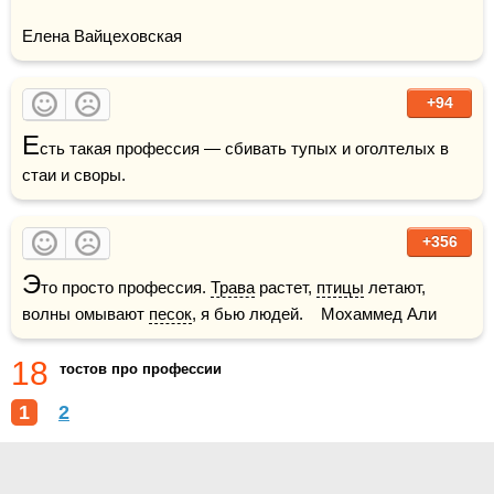
Елена Вайцеховская
+94
Е
сть такая профессия — сбивать тупых и оголтелых в 
стаи и своры.
+356
Э
то просто профессия. 
Трава
 растет, 
птицы
 летают, 
волны омывают 
песок
, я бью людей.    Мохаммед Али
18
тостов про профессии
1
2