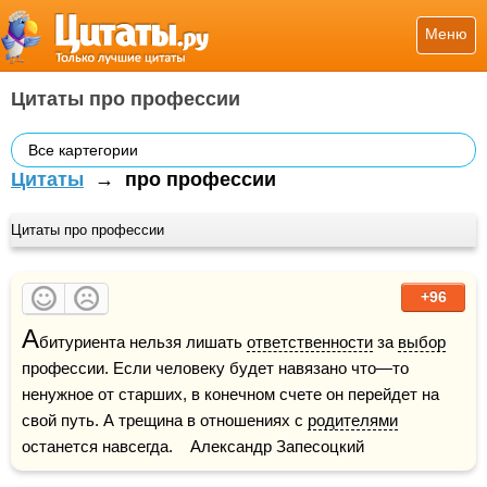
Меню
Цитаты про профессии
Все картегории
Цитаты
→
про профессии
Цитаты про профессии
+96
А
битуриента нельзя лишать 
ответственности
 за 
выбор
профессии. Если человеку будет навязано что—то 
ненужное от старших, в конечном счете он перейдет на 
свой путь. А трещина в отношениях с 
родителями
останется навсегда.    Александр Запесоцкий