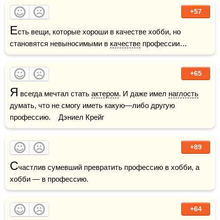
+57
Е
сть вещи, которые хороши в качестве хобби, но 
становятся невыносимыми в 
качестве
 профессии…
+65
Я
 всегда мечтал стать 
актером
. И даже имел 
наглость
думать, что не смогу иметь какую—либо другую 
профессию.    Дэниел Крейг
+89
С
частлив сумевший превратить профессию в хобби, а 
хобби — в профессию. 
+64