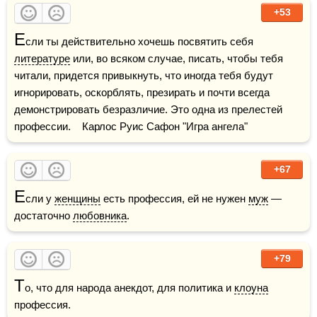
+53
Е
сли ты действительно хочешь посвятить себя 
литературе
 или, во всяком случае, писать, чтобы тебя 
читали, придется привыкнуть, что иногда тебя будут 
игнорировать, оскорблять, презирать и почти всегда 
демонстрировать безразличие. Это одна из прелестей 
профессии.    Карлос Руис Сафон "Игра ангела"
+67
Е
сли у 
женщины
 есть профессия, ей не нужен 
муж
 — 
достаточно 
любовника
.
+79
Т
о, что для народа анекдот, для политика и 
клоуна
профессия.