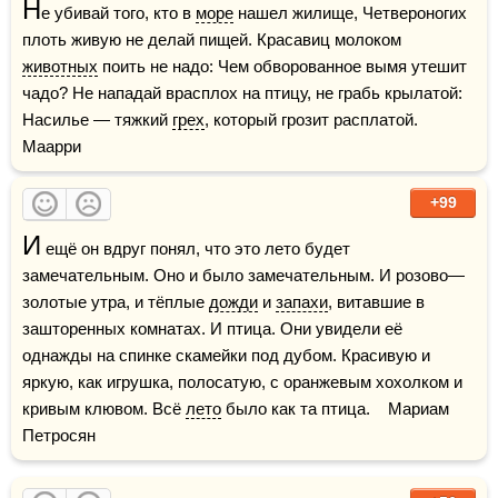
Н
е убивай того, кто в 
море
 нашел жилище, Четвероногих 
плоть живую не делай пищей. Красавиц молоком 
животных
 поить не надо: Чем обворованное вымя утешит 
чадо? Не нападай врасплох на птицу, не грабь крылатой: 
Насилье — тяжкий 
грех
, который грозит расплатой.    
Маарри 
+99
И
 ещё он вдруг понял, что это лето будет 
замечательным. Оно и было замечательным. И розово—
золотые утра, и тёплые 
дожди
 и 
запахи
, витавшие в 
зашторенных комнатах. И птица. Они увидели её 
однажды на спинке скамейки под дубом. Красивую и 
яркую, как игрушка, полосатую, с оранжевым хохолком и 
кривым клювом. Всё 
лето
 было как та птица.    Мариам 
Петросян