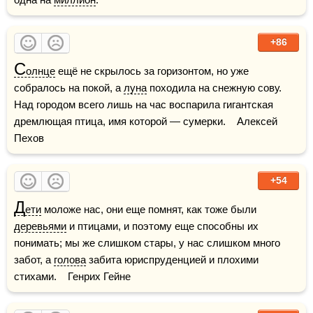
+86
С
олнце
 ещё не скрылось за горизонтом, но уже 
собралось на покой, а 
луна
 походила на снежную сову. 
Над городом всего лишь на час воспарила гигантская 
дремлющая птица, имя которой — сумерки.    Алексей 
Пехов
+54
Д
ети
 моложе нас, они еще помнят, как тоже были 
деревьями
 и птицами, и поэтому еще способны их 
понимать; мы же слишком стары, у нас слишком много 
забот, а 
голова
 забита юриспруденцией и плохими 
стихами.    Генрих Гейне