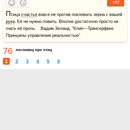
+77
П
тица 
счастья
 вовсе не против поклевать зерна с вашей 
руки
. Её не нужно ловить. Вполне достаточно просто не 
гнать её прочь.    Вадим Зеланд. "Клип—Трансерфинг. 
Принципы управления реальностью"
76
пословиц про птиц
1
2
3
4
5
6