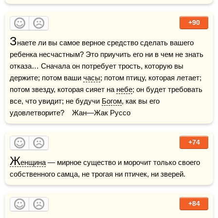
+90
З
наете ли вы самое верное средство сделать вашего 
ребенка несчастным? Это приучить его ни в чем не знать 
отказа… Сначала он потребует трость, которую вы 
держите; потом ваши 
часы
; потом птицу, которая летает; 
потом звезду, которая сияет на 
небе
; он будет требовать 
все, что увидит; не будучи 
Богом
, как вы его 
удовлетворите?    Жан—Жак Руссо
+74
Ж
енщина
 — мирное существо и морочит только своего 
собственного самца, не трогая ни птичек, ни зверей.
+84