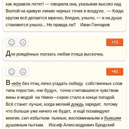
как журавли летят! — говорила она, указывая высоко над 
Волгой на кривую линию черных точек в воздухе.  — Когда 
кругом всё делается мрачно, бледно, уныло, — и на душе 
становится уныло... Не правда ли?    Иван Гончаров
+71
Д
ля рождённых ползать любая птица выскочка.
+91
В
небе
 без птиц легко угадать победу  собственных слов 
типа «прости», «не буду»,  точно считавшееся чувством 
вины и модой  на тёмно—серое стало в конце погодой.    
Всё станет лучше, когда мелкий 
дождь
 зарядит,  потому 
что больше уже ничего не будет,  и ещё позавидуют 
многие, сил избытком  пьяные, воспоминаньям и 
бывшим
душевным пыткам.    Иосиф Александрович Бродский