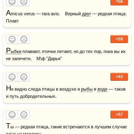
+56
A
micus verus — rara avis.    Верный 
друг
 — редкая птица.    
Плавт
+59
Р
ыбки
 плавают, птички летают, но до тех пор, пока вы их 
не запечете.    М\ф "Дарья"
+93
Н
е видно следа птицы в воздухе и 
рыбы
 в 
воде
 — таков 
и путь добродетельных.  
+57
Т
ы — редкая птица, такие встречаются в лучшем случае 
одна на 
миллион
.