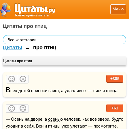
Меню
Цитаты про птиц
Все картегории
Цитаты
→
про птиц
Цитаты про птиц
+385
В
сех 
детей
 приносит аист, а удачливых — синяя птица.
+61
— Осень на дворе, а 
осень
ю человек, как все звери, будто 
уходит в себя. Вон и птицы уже улетают — посмотрите, 