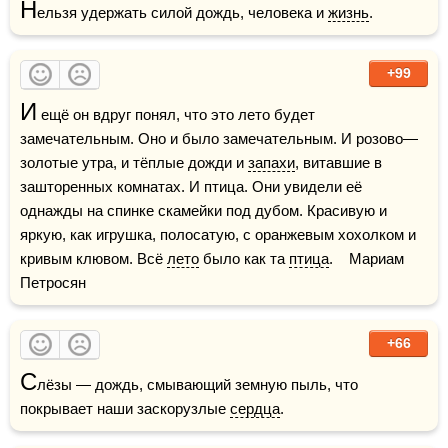
Н
ельзя удержать силой дождь, человека и 
жизнь
.
+99
И
 ещё он вдруг понял, что это лето будет 
замечательным. Оно и было замечательным. И розово—
золотые утра, и тёплые дожди и 
запахи
, витавшие в 
зашторенных комнатах. И птица. Они увидели её 
однажды на спинке скамейки под дубом. Красивую и 
яркую, как игрушка, полосатую, с оранжевым хохолком и 
кривым клювом. Всё 
лето
 было как та 
птица
.    Мариам 
Петросян
+66
С
лёзы — дождь, смывающий земную пыль, что 
покрывает наши заскорузлые 
сердца
.