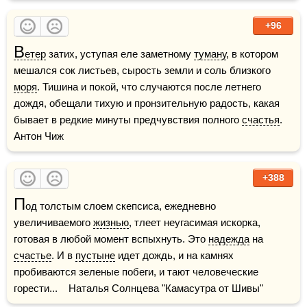
+96
В
етер
 затих, уступая еле заметному 
туману
, в котором 
мешался сок листьев, сырость земли и соль близкого 
моря
. Тишина и покой, что случаются после летнего 
дождя, обещали тихую и пронзительную радость, какая 
бывает в редкие минуты предчувствия полного 
счастья
.    
Антон Чиж
+388
П
од толстым слоем скепсиса, ежедневно 
увеличиваемого 
жизнью
, тлеет неугасимая искорка, 
готовая в любой момент вспыхнуть. Это 
надежда
 на 
счастье
. И в 
пустыне
 идет дождь, и на камнях 
пробиваются зеленые побеги, и тают человеческие 
горести...    Наталья Солнцева "Камасутра от Шивы"