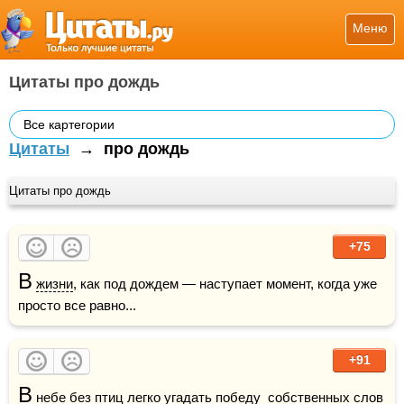
Меню
Цитаты про дождь
Все картегории
Цитаты
→
про дождь
Цитаты про дождь
+75
В
жизни
, как под дождем — наступает момент, когда уже 
просто все равно...
+91
В
небе
 без 
птиц
 легко угадать победу  собственных слов 