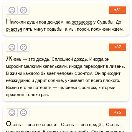
+81
Н
амокли души под дождём, на 
остановке
 у Судьбы. До 
счастья
 пять минут ходьбы, а мы, порой, полжизни ждём.
+87
Ж
изнь — это дождь. Сплошной дождь. Иногда он 
моросит мелкими капельками, иногда переходит в ливень. 
В жизни каждого бывает человек с зонтом. Он приходит 
неожиданно и дарит 
солнце
, укрывает от всего плохого. 
Важно его не потерять — человека с зонтом, который 
приходит только раз.
+75
О
сень — она не спросит,  Осень — она придёт,  Осень 
немым вопросом  В синих глазах замрёт.  
Осень
 дождями 