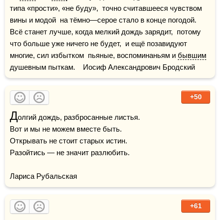
типа «прости», «не буду»,  точно считавшееся чувством 
вины и модой  на тёмно—серое стало в конце погодой.    
Всё станет лучше, когда мелкий дождь зарядит,  потому 
что больше уже ничего не будет,  и ещё позавидуют 
многие, сил избытком  пьяные, воспоминаньям и 
бывшим
душевным пыткам.    Иосиф Александрович Бродский
+50
Д
олгий дождь, разбросанные листья.

Вот и мы не можем вместе быть.

Открывать не стоит старых истин.

Разойтись — не значит разлюбить.

Лариса Рубальская
+61