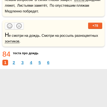
ляжет,  Листьями заметёт,  По опустевшим пляжам  
Медленно побредет.
+78
Н
е смотри на дождь. Смотри на россыпь разноцветных 
зонтиков
.
84
тоста про дождь
1
2
3
4
5
6