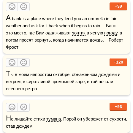
+99
A
 bank is a place where they lend you an umbrella in fair 
weather and ask for it back when it begins to rain.    Банк — 
это место, где Вам одалживают 
зонтик
 в ясную 
погоду
, а 
потом просят вернуть, когда начинается дождь.    Роберт 
Фрост
+120
Т
ы в моём непростом 
октябре
, обнажённом дождями и 
ветром
, в сиротливой промокшей заре, в той печали 
осеннего ретро.
+96
Н
е лишайте стихи 
тумана
. Порой он убережет от сухости, 
став дождем.