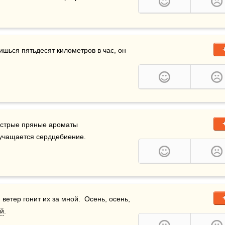
тишься пятьдесят километров в час, он 
 острые пряные ароматы 
и учащается сердцебиение.
 ветер гонит их за мной.  Осень, осень, 
й
.