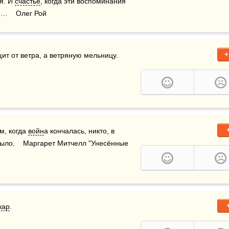
. И 
счастье
, когда эти воспоминания 
я…    Олег Рой
+
щит от ветра, а ветряную мельницу.
м, когда 
войн
а кончалась, никто, в 
было.    Маргарет Митчелл "Унесённые 
жар
.