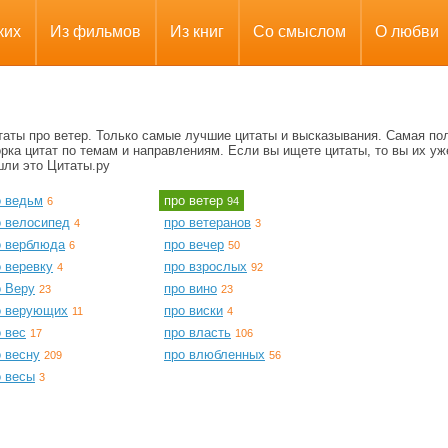
ких
Из фильмов
Из книг
Со смыслом
О любви
таты про ветер. Только самые лучшие цитаты и высказывания. Самая по
рка цитат по темам и направлениям. Если вы ищете цитаты, то вы их уж
шли это Цитаты.ру
о ведьм
про ветер
6
94
о велосипед
про ветеранов
4
3
о верблюда
про вечер
6
50
 веревку
про взрослых
4
92
о Веру
про вино
23
23
о верующих
про виски
11
4
 вес
про власть
17
106
 весну
про влюбленных
209
56
о весы
3