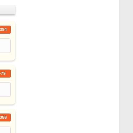
394
+79
386