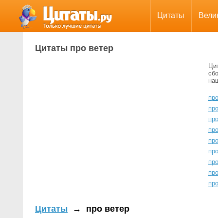
Цитаты
Вели
Цитаты про ветер
Ци
сбо
на
пр
пр
пр
про
пр
пр
про
про
пр
Цитаты
→
про ветер