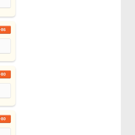
+86
+80
+80