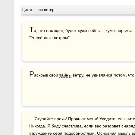
Цитаты про ветер
Т
о, что нас ждет, будет хуже 
войны
... хуже 
тюрьмы
.
"Унесённые ветром"
Р
аскрыв свои 
тайны
 ветру, не удивляйся потом, что
— Ступайте прочь! Прочь от меня! Уходите, слышите? Я не желаю вас больше видеть. 
Никогда. Я буду счастлива, если вас разорвет снарядо
утруждайте себя 
подробностями
. Основная 
мысль
 в