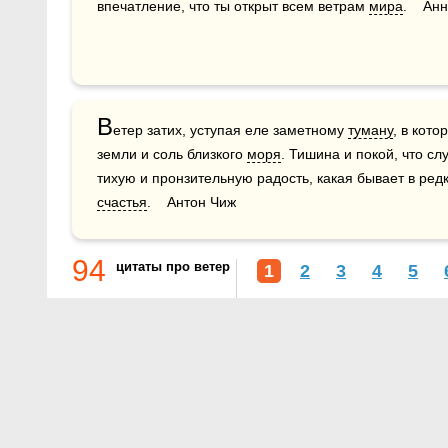
впечатление, что ты открыт всем ветрам 
мира
.    А
В
етер затих, уступая еле заметному 
туману
, в кото
земли и соль близкого 
моря
. Тишина и покой, что сл
счастья
.    Антон Чиж
94
цитаты про ветер
1
2
3
4
5