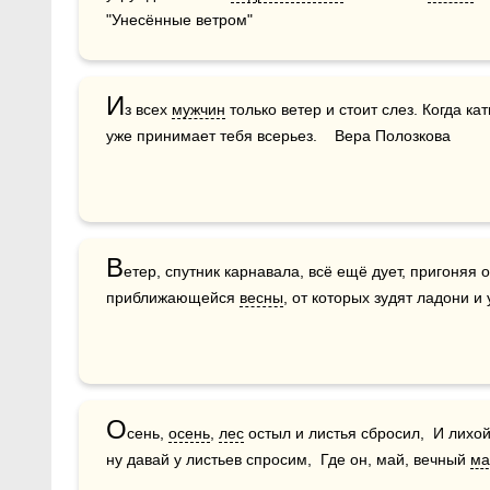
"Унесённые ветром"
И
з всех 
мужчин
 только ветер и стоит слез. Когда ка
уже принимает тебя всерьез.    Вера Полозкова
В
етер, спутник карнавала, всё ещё дует, пригоняя
приближающейся 
весны
, от которых зудят ладони 
О
сень, 
осень
, 
лес
 остыл и листья сбросил,  И лихой
ну давай у листьев спросим,  Где он, май, вечный 
ма