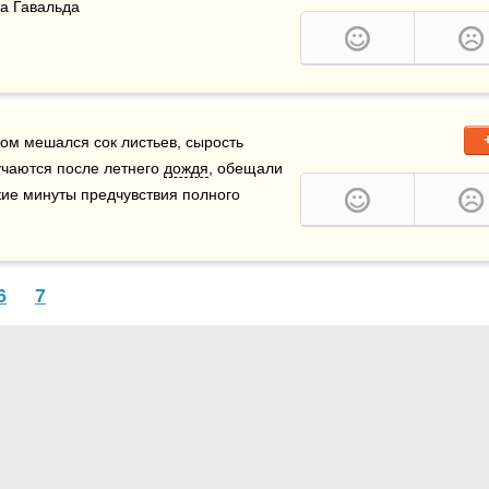
нна Гавальда
ром мешался сок листьев, сырость 
учаются после летнего 
дождя
, обещали 
тихую и пронзительную радость, какая бывает в редкие минуты предчувствия полного 
6
7