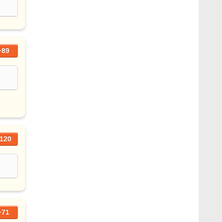
+89
120
+71