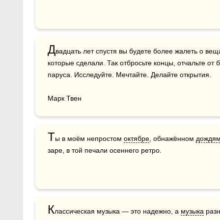
Д
вадцать лет спустя вы будете более жалеть о веща
которые сделали. Так отбросьте концы, отчальте от 
паруса. Исследуйте. Мечтайте. Делайте открытия. 

Марк Твен
Т
ы в моём непростом 
октябре
, обнажённом 
дождя
заре, в той печали осеннего ретро.
К
лассическая музыка — это надежно, а 
музыка
 раз