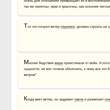
осень для отношений превращает их в воспоминания
так же приятны, ярки и красочны, как осенние листь
Т
от, кто почуял ветер 
перемен
, должен строить не 
М
ногие бедствия 
мира
 проистекали от войн. А пото
сущности, не мог толком объяснить, к чему все это 
ветром"
К
огда веет ветер, он задувает 
свечи
 и разжигает 
по