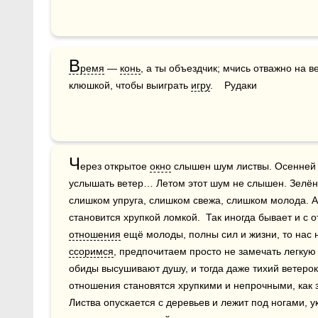
В
ремя
 — 
конь
, а ты объездчик; мчись отважно на ве
клюшкой, чтобы выиграть 
игру
.    Рудаки
Ч
ерез открытое 
окно
 слышен шум листвы. Осенней 
услышать ветер… Летом этот шум не слышен. Зелёная
слишком упруга, слишком свежа, слишком молода. А 
отношения
ссоримся
, предпочитаем просто не замечать легкую
обиды высушивают душу, и тогда даже тихий ветерок
отношения становятся хрупкими и непрочными, как з
Листва опускается с деревьев и лежит под ногами, 