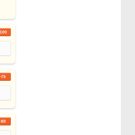
100
+75
+89