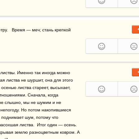
тру.   Время — меч; стань крепкой 
листвы. Именно так иногда можно 
 листва не шуршит, она для этого 
осенью листва стареет, высыхает, 
становится хрупкой ломкой.  Так иногда бывает и с отношениями. Сначала, когда 
 ещё молоды, полны сил и жизни, то нас не слышно, мы не шумим и не 
 непогоду. Но потом накопившиеся 
 поднимает шум, потому что 
асохшая листва.  Итог один — осень. 
укрывая землю разноцветным ковром. А 