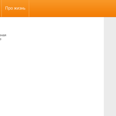
Про жизнь
лная
е