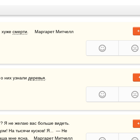
+
.. хуже 
смерти
.     Маргарет Митчелл 
 о них узнали 
деревья
.
+
м! На тысячи кусков! Я...  — Не 
аша мне ясна.    Маргарет Митчелл 