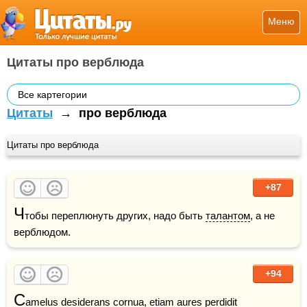
Меню
Цитаты про верблюда
Все картегории
Цитаты
→
про верблюда
Цитаты про верблюда
+87
Ч
тобы переплюнуть других, надо быть 
талантом
, а не 
верблюдом.
+94
C
amelus desiderans cornua, etiam aures perdidit    