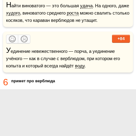
Н
айти виноватого — это большая 
удача
. На одного, даже 
худого
, виноватого среднего 
роста
 можно свалить столько 
косяков, что караван верблюдов не утащит.
+84
У
единение невежественного — порча, а уединение 
учёного — как в случае с верблюдом, при котором его 
копыта и который всегда найдёт 
воду
.
6
примет про верблюда