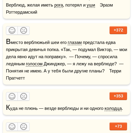
Верблюд, желая иметь 
рога
, потерял и 
уши
    Эразм 
Роттердамский
+372
В
место верблюжьей шеи его 
глазам
 предстала едва 
прикрытая девичья попка. «Так, — подумал Виктор, — мои 
дела явно идут на поправку».  — Почему, — спросила 
ледяным 
голосом
 Джинджер, — я лежу на верблюде?  — 
Понятия не имею. А у тебя были другие планы?    Терри 
Пратчетт
+353
К
уда не плюнь — везде верблюды и ни одного 
колодца
.
+73