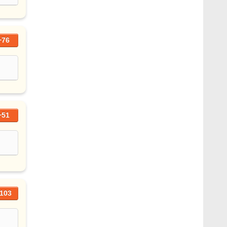
+76
+51
103