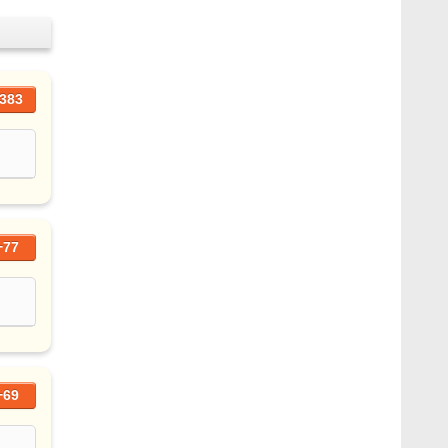
383
+77
+69