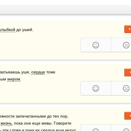
+
улыбкой
 до ушей.
 затыкаешь уши, 
сердце
 тоже 
ным 
миром
.
жности запечатанными до тех пор, 
 
жизнь
, пока они еще живы. Говорите 
 эти 
слова
 и пока их 
сердца
 еще могут 