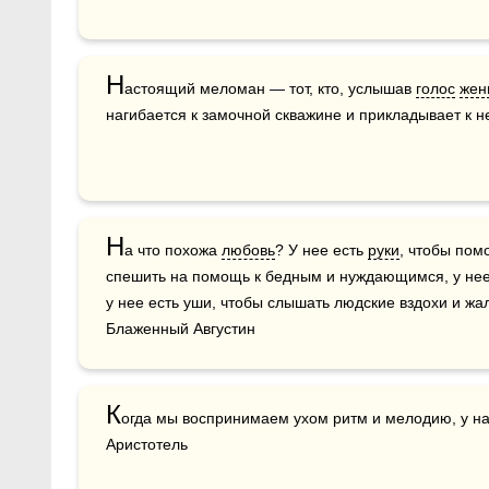
Н
астоящий меломан — тот, кто, услышав 
голос
жен
нагибается к замочной скважине и прикладывает к н
Н
а что похожа 
любовь
? У нее есть 
руки
, чтобы помо
спешить на помощь к бедным и нуждающимся, у нее
у нее есть уши, чтобы слышать людские вздохи и жало
Блаженный Августин
К
огда мы воспринимаем ухом ритм и мелодию, у н
Аристотель