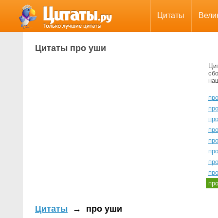
Цитаты
Вели
Цитаты про уши
Ци
сбо
на
про
пр
пр
про
про
про
пр
пр
пр
Цитаты
→
про уши