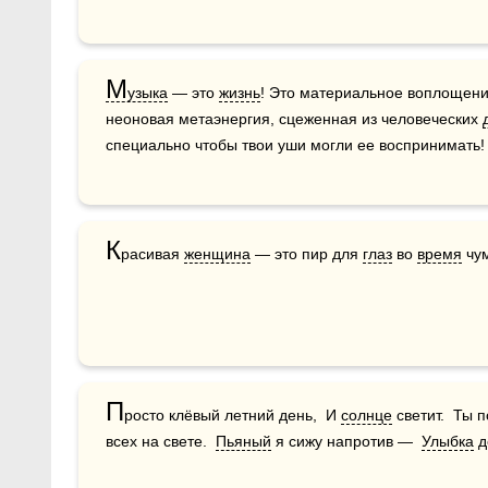
М
узыка
 — это 
жизнь
! Это материальное воплощени
неоновая метаэнергия, сцеженная из человеческих 
специально чтобы твои уши могли ее воспринимать! 
К
расивая 
женщина
 — это пир для 
глаз
 во 
время
 чу
П
росто клёвый летний день,  И 
солнце
 светит.  Ты 
всех на свете.  
Пьяный
 я сижу напротив —  
Улыбка
 