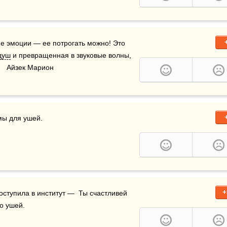
е эмоции — ее потрогать можно! Это 
душ
 и превращенная в звуковые волны, 
   Айзек Марион
мы для ушей.
+
поступила в институт —  Ты счастливей 
до ушей.