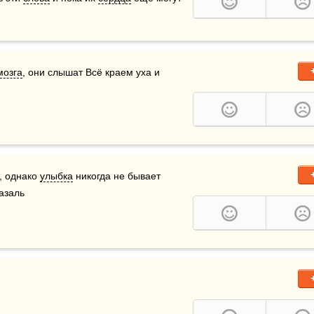
мозга
, они слышат Всё краем уха и 
, однако 
улыбка
 никогда не бывает 
заль    