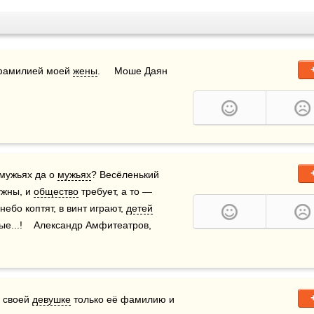
 фамилией моей 
жены
.     Моше Даян 
мужьях да о 
мужьях
? Весёленький 
жны, и 
общество
 требует, а то — 
ебо коптят, в винт играют, 
детей
е...!    Александр Амфитеатров, 
 своей 
девушке
 только её фамилию и 