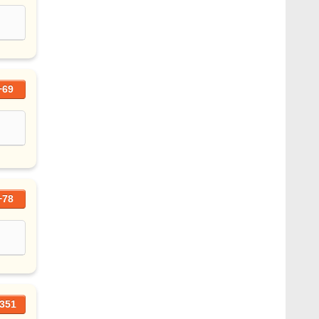
+69
+78
351