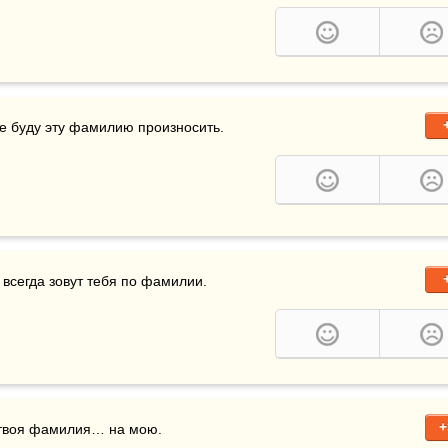
е буду эту фамилию произносить. 
сегда зовут тебя по фамилии.    
+
, твоя фамилия… на мою.