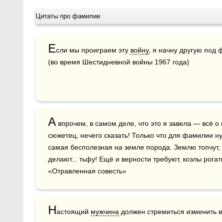
Цитаты про фамилии
Е
сли мы проиграем эту 
войну
, я начну другую под
(во время Шестидневной войны 1967 года)
А
 впрочем, в самом деле, что это я завела — всё о 
сюжетец, нечего сказать! Только что для фамилии ну
самая бесполезная на земле порода. Землю топчут, н
делают... тьфу! Ещё и верности требуют, козлы рогаты
«Отравленная совесть»
Н
астоящий 
мужчина
 должен стремиться изменить в