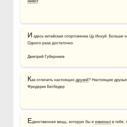
живот
.
И
 здесь китайская спортсменка Цу Инхуй. Больше н
Одного раза достаточно.

Дмитрий Губерниев
К
ак отличить настоящих 
друзей
? Настоящие друзья в
Фредерик Бегбедер
Е
динственная вещь, которую бы я 
изменил
 в тебе