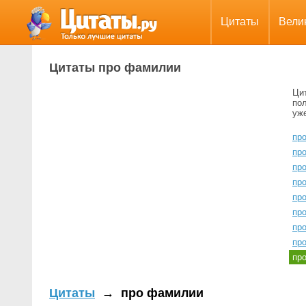
Цитаты
Вели
Цитаты про фамилии
Ци
пол
уж
пр
пр
про
про
про
пр
пр
пр
пр
Цитаты
→
про фамилии