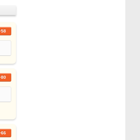
+58
+80
+66