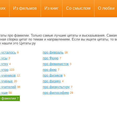
ких
Из фильмов
Из книг
Со смыслом
О любви
таты про фамилии. Только самые лучшие цитаты и высказывания. Самая
ная сборка цитат по темам и направлениям. Если вы ищете цитаты, то в
е нашли это Цитаты.ру
о усталось
про февраль
9
18
о усы
про Федю
3
7
 утку
про феминисток
4
3
 утро
про фею
123
7
 учеников
про физиков
12
5
о ученых
про физику
20
4
о учителей
про физкультуру
38
7
о уши
про философию
56
29
о фамилии
7