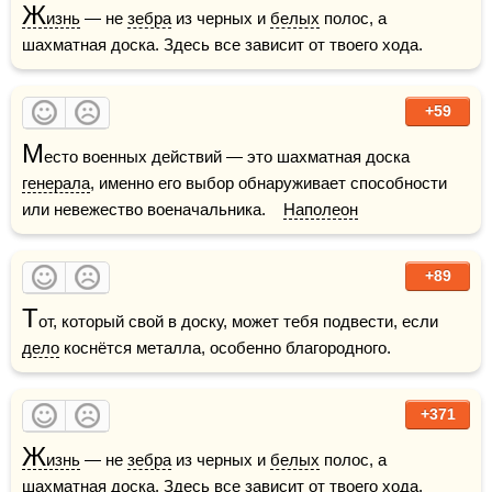
Ж
изнь
 — не 
зебра
 из черных и 
белых
 полос, а 
шахматная доска. Здесь все зависит от твоего хода.
+59
М
есто военных действий — это шахматная доска 
генерала
, именно его выбор обнаруживает способности 
или невежество военачальника.    
Наполеон
+89
Т
от, который свой в доску, может тебя подвести, если 
дело
 коснётся металла, особенно благородного.
+371
Ж
изнь
 — не 
зебра
 из черных и 
белых
 полос, а 
шахматная доска. Здесь все зависит от твоего хода.