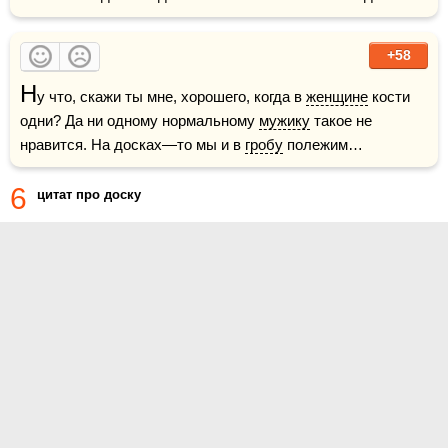
+58
Н
у что, скажи ты мне, хорошего, когда в 
женщине
 кости 
одни? Да ни одному нормальному 
мужику
 такое не 
нравится. На досках—то мы и в 
гробу
 полежим…
6
цитат про доску