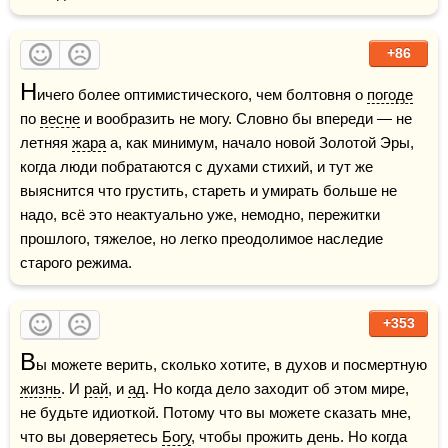
+86
Н
ичего более оптимистического, чем болтовня о 
погоде
по 
весне
 и вообразить не могу. Словно бы впереди — не 
летняя 
жара
 а, как минимум, начало новой Золотой Эры, 
когда люди побратаются с духами стихий, и тут же 
выяснится что грустить, стареть и умирать больше не 
надо, всё это неактуально уже, немодно, пережитки 
прошлого, тяжелое, но легко преодолимое наследие 
старого режима.
+353
В
ы можете верить, сколько хотите, в духов и посмертную 
жизнь
. И 
рай
, и 
ад
. Но когда дело заходит об этом мире, 
не будьте идиоткой. Потому что вы можете сказать мне, 
что вы доверяетесь 
Богу
, чтобы прожить день. Но когда 