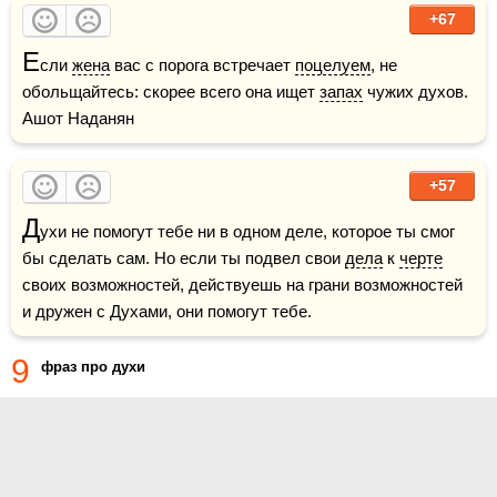
+67
Е
сли 
жена
 вас с порога встречает 
поцелуем
, не 
обольщайтесь: скорее всего она ищет 
запах
 чужих духов.    
Ашот Наданян
+57
Д
ухи не помогут тебе ни в одном деле, которое ты смог 
бы сделать сам. Но если ты подвел свои 
дела
 к 
черте
своих возможностей, действуешь на грани возможностей 
и дружен с Духами, они помогут тебе.
9
фраз про духи