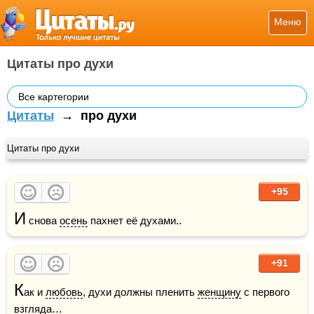
Меню
Цитаты про духи
Все картегории
Цитаты
→
про духи
Цитаты про духи
+95
И
 снова 
осень
 пахнет её духами..
+91
К
ак и 
любовь
, духи должны пленить 
женщину
 с первого 
взгляда…