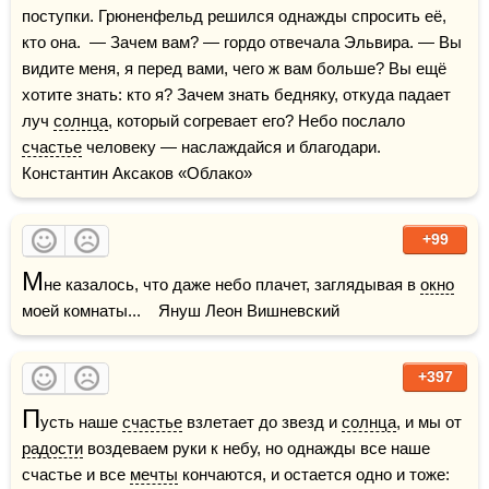
поступки. Грюненфельд решился однажды спросить её, 
кто она.  — Зачем вам? — гордо отвечала Эльвира. — Вы 
видите меня, я перед вами, чего ж вам больше? Вы ещё 
хотите знать: кто я? Зачем знать бедняку, откуда падает 
луч 
солнца
, который согревает его? Небо послало 
счастье
 человеку — наслаждайся и благодари.    
Константин Аксаков «Облако»
+99
М
не казалось, что даже небо плачет, заглядывая в 
окно
моей комнаты...    Януш Леон Вишневский
+397
П
усть наше 
счастье
 взлетает до звезд и 
солнца
, и мы от 
радости
 воздеваем руки к небу, но однажды все наше 
счастье и все 
мечты
 кончаются, и остается одно и тоже: 