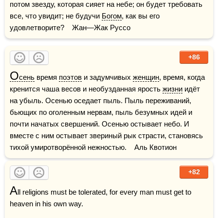
потом звезду, которая сияет на небе; он будет требовать 
все, что увидит; не будучи 
Богом
, как вы его 
удовлетворите?    Жан—Жак Руссо
+86
О
сень
 время 
поэтов
 и задумчивых 
женщин
, время, когда 
кренится чаша весов и необузданная ярость 
жизни
 идёт 
на убыль. Осенью оседает пыль. Пыль переживаний, 
бьющих по оголенным нервам, пыль безумных идей и 
почти начатых свершений. Осенью остывает небо. И 
вместе с ним остывает звериный рык страсти, становясь 
тихой умиротворённой нежностью.    Аль Квотион
+82
A
ll religions must be tolerated, for every man must get to 
heaven in his own way.
