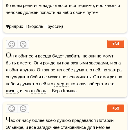
Ко всем религиям надо относиться терпимо, ибо каждый 
человек должен попасть на небо своим путем.

Фридрих II (король Пруссии)
+64
О
н любит ее и всегда будет любить, но они не могут 
быть вместе. Они рождены под разными звездами, и она 
любит другого. Он запретил себе думать о ней, но завтра 
он уходит в бой и не может не вспоминать. Он смотрит на 
небо и думает о ней и о 
смерти
, которая заберет и его 
жизнь
, и его 
любовь
.    Вера Камша
+59
Ч
ас от часу более всею душою предавался Лотарий 
Эльвире, и всё загадочнее становились для него её 