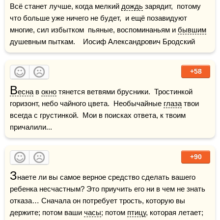
Всё станет лучше, когда мелкий 
дождь
 зарядит,  потому 
что больше уже ничего не будет,  и ещё позавидуют 
многие, сил избытком  пьяные, воспоминаньям и 
бывшим
душевным пыткам.    Иосиф Александрович Бродский
+58
В
есна
 в 
окно
 тянется ветвями брусники.  Тростинкой 
горизонт, небо чайного цвета.  Необычайные 
глаза
 твои 
всегда с грустинкой.  Мои в поисках ответа, к твоим 
причалили...
+90
З
наете ли вы самое верное средство сделать вашего 
ребенка несчастным? Это приучить его ни в чем не знать 
отказа… Сначала он потребует трость, которую вы 
держите; потом ваши 
часы
; потом 
птицу
, которая летает; 