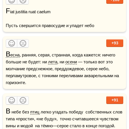
F
iat justitia ruat caelum

Пусть свершится правосудие и упадет небо
+93
В
есна
, ранняя, серая, странная, когда кажется: ничего 
больше не будет: ни 
лета
, ни 
осени
 — только вот это 
молчание предснежное, преддождевое, серое небо, 
перламутровое, с тонкими переливами акварельными на 
горизонте.
+91
В
 небе без 
птиц
 легко угадать победу  собственных слов 
типа «прости», «не буду»,  точно считавшееся чувством 
вины и модой  на тёмно—серое стало в конце погодой.    