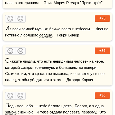
плач о потерянном.    Эрих Мария Ремарк "Приют грёз"
+75
И
з всей земной 
музыки
 ближе всего к небесам — биение 
истинно любящего 
сердца
.    Генри Бичер
+85
С
кажите людям, что есть невидимый человек на небе, 
который создал вселенную, и большинство поверит.  
Скажите им, что краска не высохла, и они воткнут в нее 
палец
, чтобы убедиться в этом.    Джордж Карлин
+90
В
едь моё небо — небо белого цвета,  
Белого
, а я одна 
зимой
, снежною.  Я тебе отдала полсвета, первому,  Это 