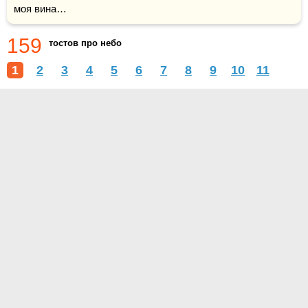
моя вина…
159
тостов про небо
1
2
3
4
5
6
7
8
9
10
11
О проекте
Контакты
Условия использования