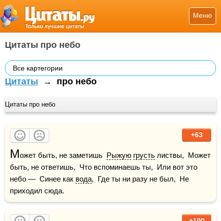
Меню
Цитаты про небо
Все картегории
Цитаты
→
про небо
Цитаты про небо
+63
М
ожет быть, не заметишь  
Рыжую
грусть
 листвы,  Может 
быть, не ответишь,  Что вспоминаешь ты,  Или вот это 
небо —  Синее как 
вода
,  Где ты ни разу не был,  Не 
приходил сюда.
+100