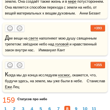
землю. Она создаёт также жизнь и в 
мире
 потустороннем. 
Она является способом перехода с земли на небо, от 
вещей материальных к вещам духовным.    Анни Безант
+393
Д
ве вещи на 
свете
 наполняют мою душу священным 
трепетом: звёздное небо над 
головой
 и нравственный 
закон внутри нас.    Иммануил Кант
+355
К
огда мы до конца исследуем 
космос
, окажется, что, 
будучи здесь, на земле, мы уже были в небе.    Станислав 
Ежи
 Лец
159
Статусов про небо
1
2
3
4
5
6
7
8
9
10
11