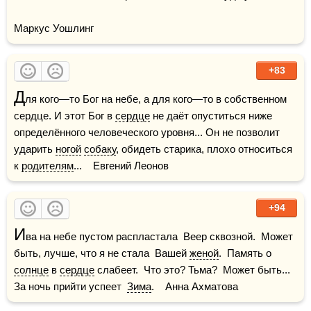
Маркус Уошлинг
+83
Д
ля кого—то Бог на небе, а для кого—то в собственном 
сердце. И этот Бог в 
сердце
 не даёт опуститься ниже 
определённого человеческого уровня... Он не позволит 
ударить 
ногой
собаку
, обидеть старика, плохо относиться 
к 
родителям
...    Евгений Леонов
+94
И
ва на небе пустом распластала  Веер сквозной.  Может 
быть, лучше, что я не стала  Вашей 
женой
.  Память о 
солнце
 в 
сердце
 слабеет.  Что это? Тьма?  Может быть... 
За ночь прийти успеет  
Зима
.    Анна Ахматова