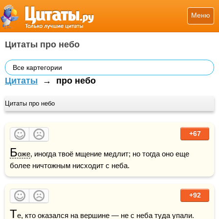
Меню
Цитаты про небо
Все картегории
Цитаты
→
про небо
Цитаты про небо
+67
Б
оже
, иногда твоё мщение медлит; но тогда оно еще 
более ничтожным нисходит с неба.
+92
Т
е, кто оказался на вершине — не с неба туда упали.
