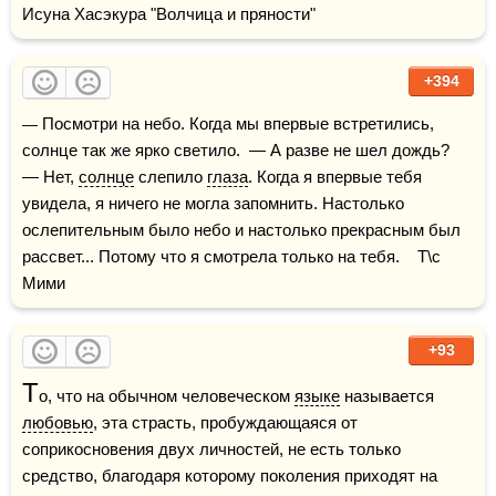
Исуна Хасэкура "Волчица и пряности"
+394
— Посмотри на небо. Когда мы впервые встретились, 
солнце так же ярко светило.  — А разве не шел дождь?  
— Нет, 
солнце
 слепило 
глаза
. Когда я впервые тебя 
увидела, я ничего не могла запомнить. Настолько 
ослепительным было небо и настолько прекрасным был 
рассвет... Потому что я смотрела только на тебя.    Т\с 
Мими
+93
Т
о, что на обычном человеческом 
языке
 называется 
любовью
, эта страсть, пробуждающаяся от 
соприкосновения двух личностей, не есть только 
средство, благодаря которому поколения приходят на 