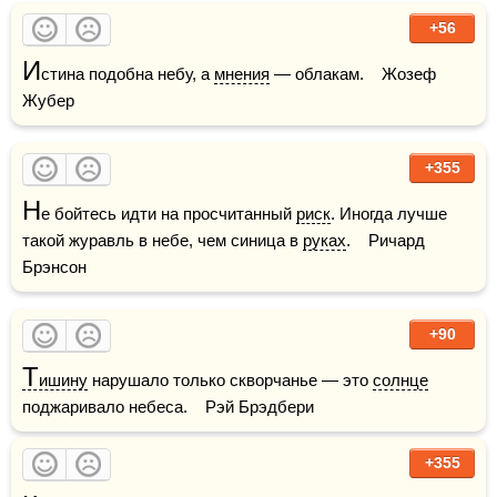
+56
И
стина подобна небу, а 
мнения
 — облакам.    Жозеф 
Жубер
+355
Н
е бойтесь идти на просчитанный 
риск
. Иногда лучше 
такой журавль в небе, чем синица в 
руках
.    Ричард 
Брэнсон
+90
Т
ишину
 нарушало только скворчанье — это 
солнце
поджаривало небеса.    Рэй Брэдбери
+355