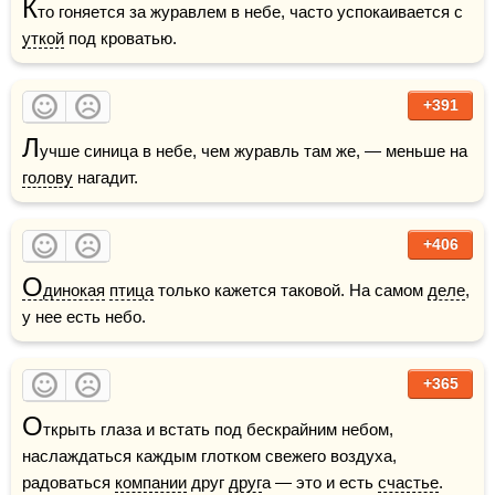
К
то гоняется за журавлем в небе, часто успокаивается с 
уткой
 под кроватью.
+391
Л
учше синица в небе, чем журавль там же, — меньше на 
голову
 нагадит.
+406
О
динокая
птица
 только кажется таковой. На самом 
деле
, 
у нее есть небо.
+365
О
ткрыть глаза и встать под бескрайним небом, 
наслаждаться каждым глотком свежего воздуха, 
радоваться 
компании
 друг 
друг
а — это и есть 
счастье
.    