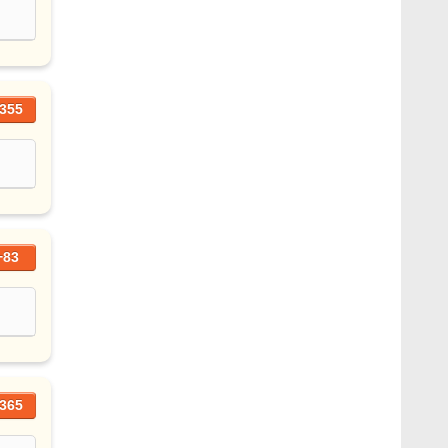
355
+83
365