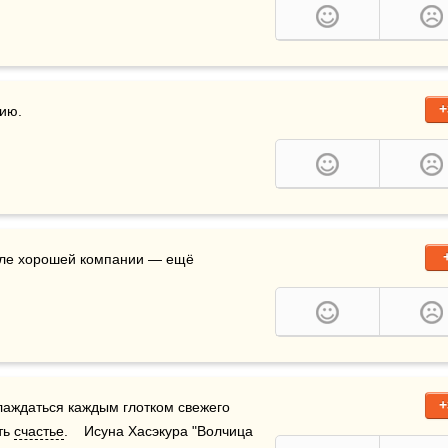
+
нию.
сле хорошей компании — ещё 
+
лаждаться каждым глотком свежего 
ть 
счастье
.    Исуна Хасэкура "Волчица 