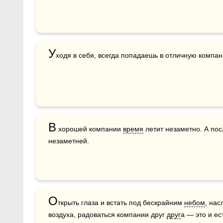
У
ходя в себя, всегда попадаешь в отличную компа
В
 хорошей компании 
время
 летит незаметно. А по
незаметней.
О
ткрыть глаза и встать под бескрайним 
небом
, нас
воздуха, радоваться компании друг 
друг
а — это и ес