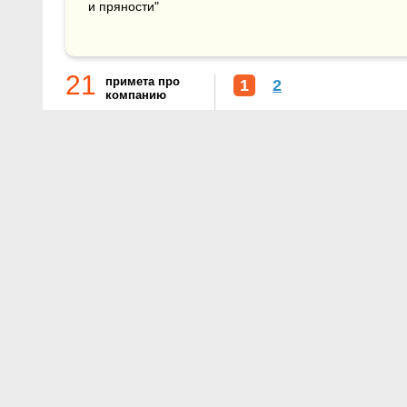
и пряности"
21
примета про
1
2
компанию
О проекте