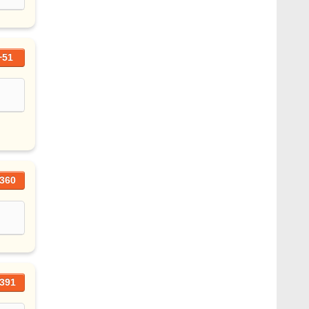
+51
360
391