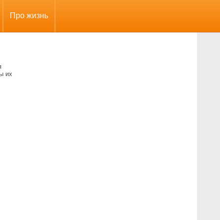
Про жизнь
я
ы их