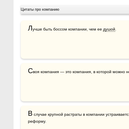
Цитаты про компанию
Л
учше быть боссом компании, чем ее 
душой
.
С
воя компания — это компания, в которой можно н
В
 случае крупной растраты в компании устраиваетс
реформу.