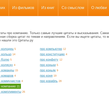
ких
Из фильмов
Из книг
Со смыслом
О любви
таты про компанию. Только самые лучшие цитаты и высказывания. Сама
ная сборка цитат по темам и направлениям. Если вы ищете цитаты, то в
е нашли это Цитаты.ру
о колодец
про компьютер
5
12
о кольцо
про конституцию
14
4
о Колю
про конфету
5
12
 коляску
про коньки
4
5
о команды
про коньяк
15
9
о комаров
про коня
4
19
о коммунистов
про корабль
4
28
о компанию
21
о комплименты
26