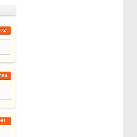
+72
165
+91