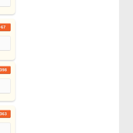
+67
398
363