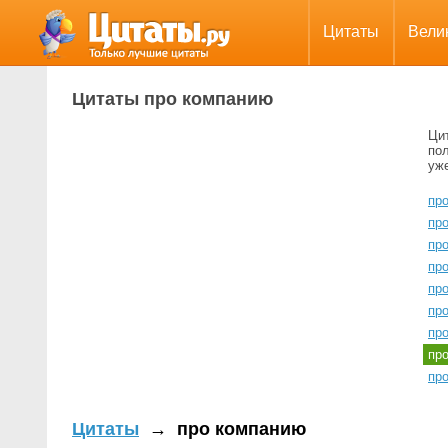
Цитаты
Вели
Цитаты про компанию
Ци
пол
уж
пр
пр
пр
про
пр
пр
пр
пр
пр
Цитаты
→
про компанию