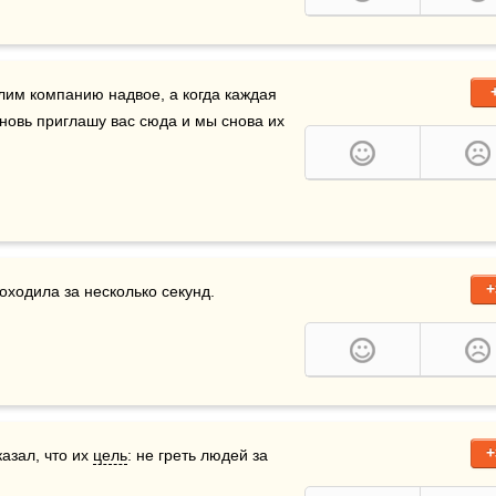
лим компанию надвое, а когда каждая 
вновь приглашу вас сюда и мы снова их 
+
оходила за несколько секунд.
+
зал, что их 
цель
: не греть людей за 