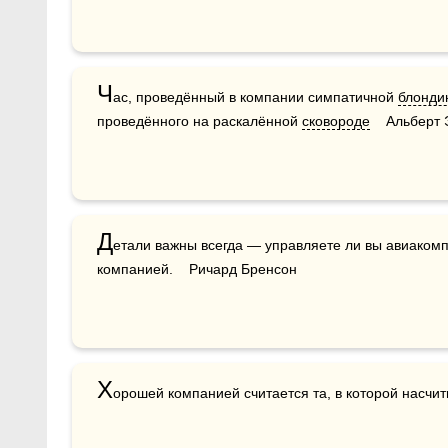
Ч
ас, проведённый в компании симпатичной 
блонди
проведённого на раскалённой 
сковороде
    Альберт
Д
етали важны всегда — управляете ли вы авиакомп
компанией.    Ричард Бренсон
Х
орошей компанией считается та, в которой насчит