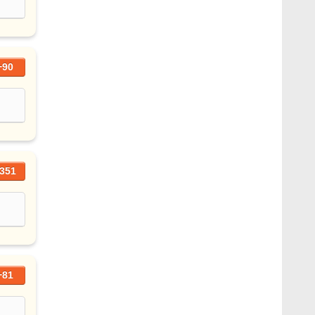
+90
351
+81