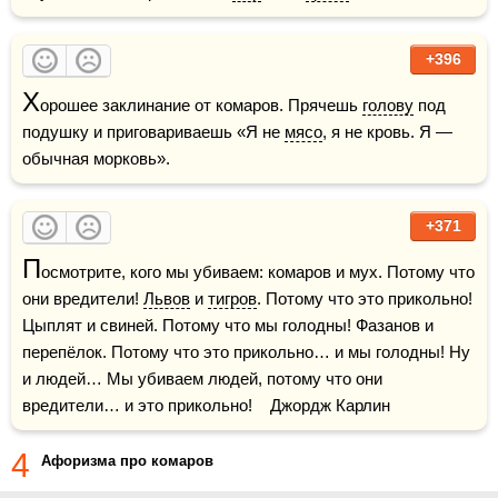
+396
Х
орошее заклинание от комаров. Прячешь 
голову
 под 
подушку и приговариваешь «Я не 
мясо
, я не кровь. Я — 
обычная морковь».
+371
П
осмотрите, кого мы убиваем: комаров и мух. Потому что 
они вредители! 
Львов
 и 
тигров
. Потому что это прикольно! 
Цыплят и свиней. Потому что мы голодны! Фазанов и 
перепёлок. Потому что это прикольно… и мы голодны! Ну 
и людей… Мы убиваем людей, потому что они 
вредители… и это прикольно!    Джордж Карлин
4
Афоризма про комаров