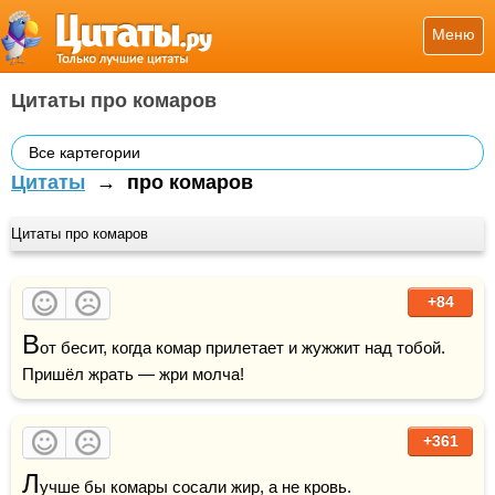
Меню
Цитаты про комаров
Все картегории
Цитаты
→
про комаров
Цитаты про комаров
+84
В
от бесит, когда комар прилетает и жужжит над тобой. 
Пришёл жрать — жри молча!
+361
Л
учше бы комары сосали 
жир
, а не 
кровь
.