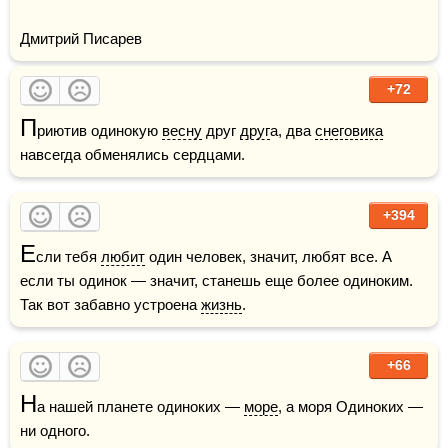
Дмитрий Писарев
+72
П
риютив одинокую 
весну
 друг 
друг
а, два 
снеговика
навсегда обменялись сердцами.
+394
Е
сли тебя 
любит
 один человек, значит, любят все. А 
если ты одинок — значит, станешь еще более одиноким. 
Так вот забавно устроена 
жизнь
.
+66
Н
а нашей планете одиноких — 
море
, а моря Одиноких — 
ни одного. 