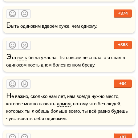
+374
Б
ыть одиноким вдвоём хуже, чем одному.
+398
Э
та 
ночь
 была ужасна. Ты совсем не спала, а я спал в 
одиноком постыдном болезненном бреду.
+64
Н
е важно, сколько нам лет, нам всегда нужно место, 
которое можно назвать 
домом
, потому что без людей, 
которых ты 
любишь
 больше всего, ты всё равно будешь 
чувствовать себя одиноким.
+87