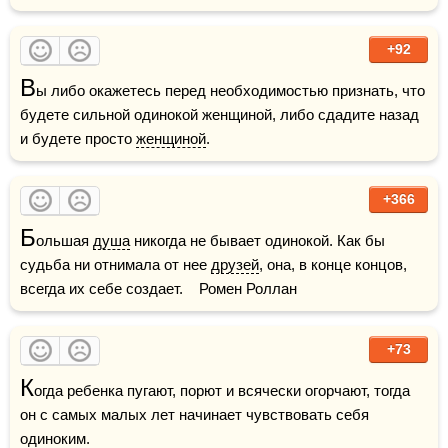
+92
В
ы либо окажетесь перед необходимостью признать, что 
будете сильной одинокой женщиной, либо сдадите назад 
и будете просто 
женщиной
.
+366
Б
ольшая 
душа
 никогда не бывает одинокой. Как бы 
судьба ни отнимала от нее 
друзей
, она, в конце концов, 
всегда их себе создает.    Ромен Роллан
+73
К
огда ребенка пугают, порют и всячески огорчают, тогда 
он с самых малых лет начинает чувствовать себя 
одиноким.
