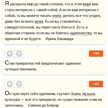
Я
 раскрыла мир до такой степени, что в этом 
мир
е мне 
стало интересно с самой собой. А если вам интересно с 
собой, то вы можете писать 
книги
, делать все что угодно, 
даже без всякого 
мужа
. Если вы становитесь 
самодостаточной, вы перестаете бояться. Есть и 
обратная сторона: если вы не боитесь 
одиночества
, то вы 
одинокой и не будете.    Ирина Хакамада
+96
С
таи превратностей предпочитают одиноких 
путешественников.
+62
О
н чувствует себя одиноким, скучает. 
Книги
, 
музыка
, 
культура — всё это прекрасно, но существование этим не 
заполнишь.    Симона де Бовуар