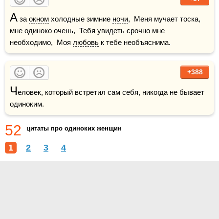
А
 за 
окном
 холодные зимние 
ночи
,  Меня мучает тоска, 
мне одиноко очень,  Тебя увидеть срочно мне 
необходимо,  Моя 
любовь
 к тебе необъяснима.
+388
Ч
еловек, который встретил сам себя, никогда не бывает 
одиноким.
52
цитаты про одиноких женщин
1
2
3
4