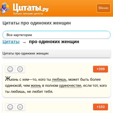
Меню
Цитаты про одиноких женщин
Все картегории
Цитаты
→
про одиноких женщин
Цитаты про одиноких женщин
+399
Ж
изнь с кем—то, кого ты 
любишь
, может быть более 
одинокой, чем 
жизнь
 в полном 
одиночестве
, если тот, кого 
ты любишь, не любит тебя.
+103