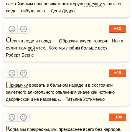
настойчивым поклонникам некоторую 
надежду
 узнать ее 
когда—нибудь всю.    Дени Дидро
+53
О
санка леди и наряд —  Образчик вкуса, говорят,  Но та 
сулит нам 
рай
 утех,  Кого мы любим больше всех.    
Роберт Бернс
+65
П
ривычку
 воевать в бальном наряде и в состоянии 
заметного алкогольного опьянения иначе как истинно 
дворянской и не назовёшь.    Татьяна Устименко
+100
К
огда мы прекрасны, мы прекраснее всего без нарядов.
