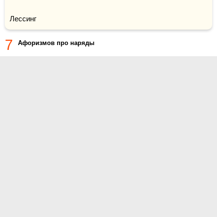
Лессинг
7
Афоризмов про наряды
О проекте
Контакты
Условия использования
Политика конфиденциальности