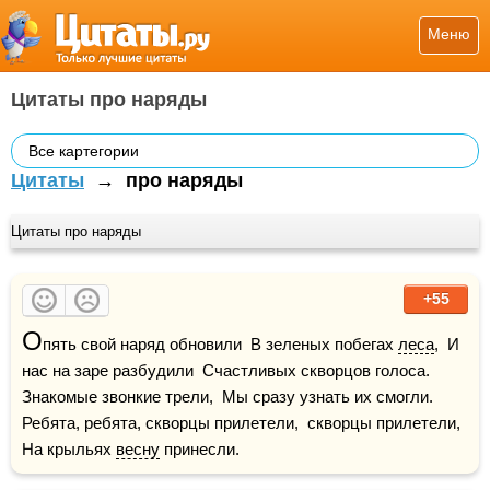
Меню
Цитаты про наряды
Все картегории
Цитаты
→
про наряды
Цитаты про наряды
+55
О
пять свой наряд обновили  В зеленых побегах 
леса
,  И 
нас на заре разбудили  Счастливых скворцов голоса.  
Знакомые звонкие трели,  Мы сразу узнать их смогли.  
Ребята, ребята, скворцы прилетели,  скворцы прилетели,  
На крыльях 
весну
 принесли.