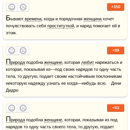
+350
Б
ывают 
времена
, когда и порядочная 
женщина
 хочет 
почувствовать себя 
проституткой
, и наряд помогает ей в 
этом.
+99
П
рирода
 подобна 
женщине
, которая 
любит
 наряжаться и 
которая, показывая из—под своих нарядов то одну часть 
тела, то другую, подает своим настойчивым поклонникам 
некоторую надежду узнать ее когда—нибудь всю.    Дени 
Дидро
+53
П
рирода
 подобна 
женщине
, которая, показывая из под 
нарядов то одну часть своего тела, то другую, подает 