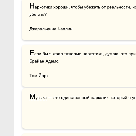
Н
аркотики хороши, чтобы убежать от реальности, но
убегать?

Джеральдина Чаплин
Е
сли бы я жрал тяжелые наркотики, думаю, это приве
Брайан Адамс.

Том Йорк
М
узыка
 — это единственный наркотик, который я у