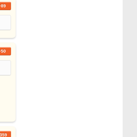
+89
+50
359