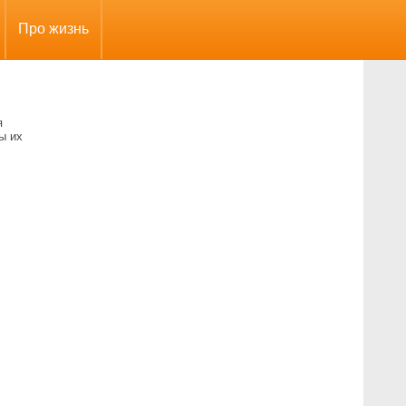
Про жизнь
я
ы их