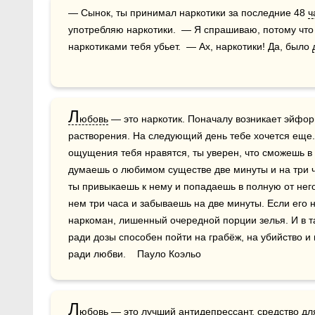
— Сынок, ты принимал наркотики за последние 48 
ч
употребляю наркотики.  — Я спрашиваю, потому что 
наркотиками тебя убьет.  — Ах, наркотики! Да, было 
Л
юбовь
 — это наркотик. Поначалу возникает эйфори
растворения. На следующий день тебе хочется еще. Т
ощущения тебя нравятся, ты уверен, что сможешь в 
думаешь о любимом существе две минуты и на три ч
ты привыкаешь к нему и попадаешь в полную от него
нем три часа и забываешь на две минуты. Если его н
наркоман, лишенный очередной порции зелья. И в та
ради дозы способен пойти на грабёж, на убийство и 
ради любви.    Пауло Коэльо
Л
юбовь
 — это лучший антидепрессант, средство для