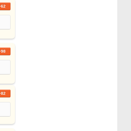
+62
+98
+82