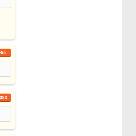
+55
383