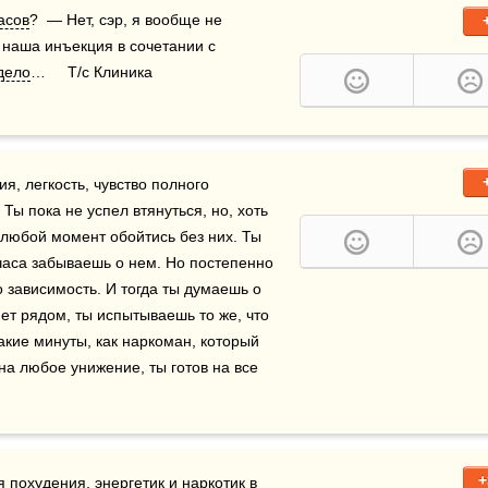
асов
?  — Нет, сэр, я вообще не 
наша инъекция в сочетании с 
дело
…     Т/с Клиника
я, легкость, чувство полного 
ы пока не успел втянуться, но, хоть 
любой момент обойтись без них. Ты 
аса забываешь о нем. Но постепенно 
 зависимость. И тогда ты думаешь о 
ет рядом, ты испытываешь то же, что 
кие минуты, как наркоман, который 
на любое унижение, ты готов на все 
+
 похудения, энергетик и наркотик в 