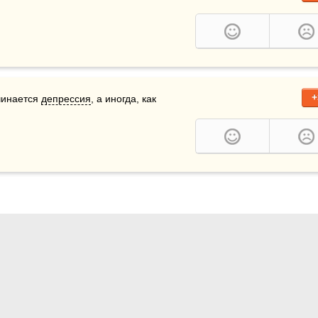
+
чинается 
депрессия
, а иногда, как 