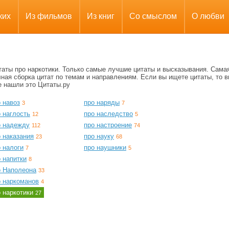
ких
Из фильмов
Из книг
Со смыслом
О любви
таты про наркотики. Только самые лучшие цитаты и высказывания. Сама
ная сборка цитат по темам и направлениям. Если вы ищете цитаты, то в
е нашли это Цитаты.ру
 навоз
про наряды
3
7
 наглость
про наследство
12
5
о надежду
про настроение
112
74
 наказания
про науку
23
68
 налоги
про наушники
7
5
 напитки
8
о Наполеона
33
о наркоманов
4
о наркотики
27