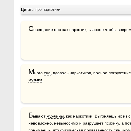
Цитаты про наркотики
С
овещание оно как наркотик, главное чтобы воврем
М
ного 
сна
музыки
...
Б
ывают 
мужчины
, как наркотики. Выгоняешь их из с
невозможно, невыносимо и разрушает психику, а пот
понимаешь, что физическая привязанность слишком 