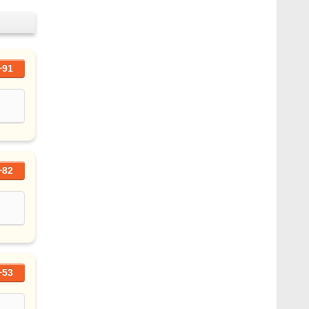
+91
+82
+53