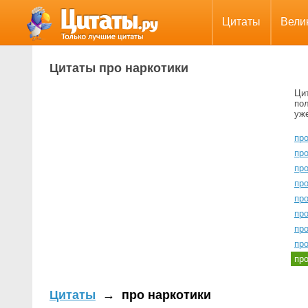
Цитаты
Вели
Цитаты про наркотики
Ци
пол
уж
про
про
пр
про
про
про
пр
пр
пр
Цитаты
→
про наркотики