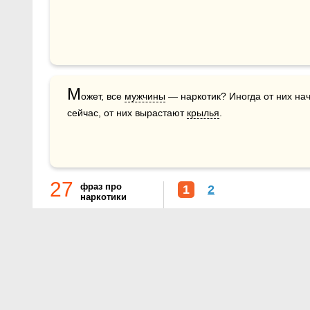
М
ожет, все 
мужчины
 — наркотик? Иногда от них на
сейчас, от них вырастают 
крылья
.
27
фраз про
1
2
наркотики