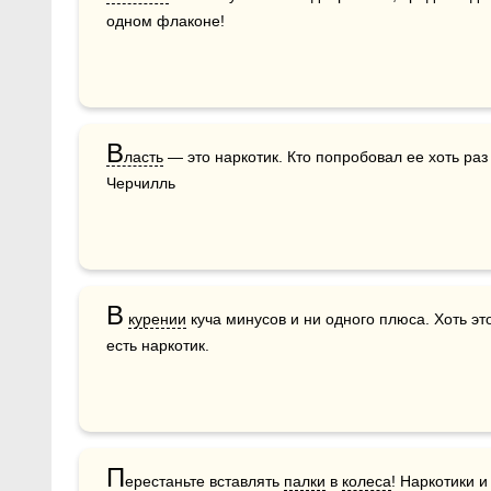
одном флаконе!
В
ласть
 — это наркотик. Кто попробовал ее хоть раз 
Черчилль
В
курении
 куча минусов и ни одного плюса. Хоть эт
есть наркотик.
П
ерестаньте вставлять 
палки
 в 
колеса
! Наркотики и