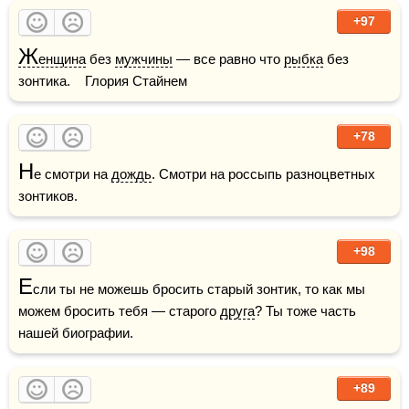
+97
Ж
енщина
 без 
мужчины
 — все равно что 
рыбка
 без 
зонтика.    Глория Стайнем
+78
Н
е смотри на 
дождь
. Смотри на россыпь разноцветных 
зонтиков.
+98
Е
сли ты не можешь бросить старый зонтик, то как мы 
можем бросить тебя — старого 
друга
? Ты тоже часть 
нашей биографии.
+89