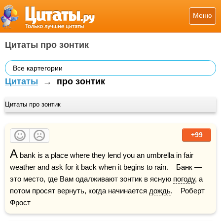
Меню
Цитаты про зонтик
Все картегории
Цитаты
→
про зонтик
Цитаты про зонтик
+99
A
 bank is a place where they lend you an umbrella in fair 
weather and ask for it back when it begins to rain.    Банк — 
это место, где Вам одалживают зонтик в ясную 
погоду
, а 
потом просят вернуть, когда начинается 
дождь
.    Роберт 
Фрост