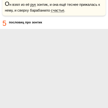
О
н взял из её 
рук
 зонтик, и она ещё теснее прижалась к 
нему, и сверху барабанило 
счастье
.
5
пословиц про зонтик
О проекте
Контакты
Условия использования
Политика конфиденциальности