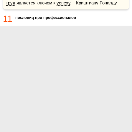
труд
 является ключом к 
успеху
.    Криштиану Роналду
11
пословиц про профессионалов
О проекте
Контакты
Условия использования
Политика конфиденциальности
© 2014- Цитаты.ру