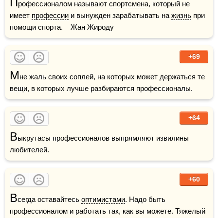
П
рофессионалом называют 
спортсмена
, который не 
имеет 
профессии
 и вынужден зарабатывать на 
жизнь
 при 
помощи спорта.    Жан Жироду
+69
М
не жаль своих соплей, на которых может держаться те 
вещи, в которых лучше разбираются профессионалы.
+64
В
ыкрутасы профессионалов выпрямляют извилины 
любителей.
+60
В
сегда оставайтесь 
оптимистами
. Надо быть 
профессионалом и работать так, как вы можете. Тяжелый 