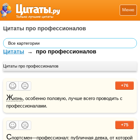
Меню
Цитаты про профессионалов
Все картегории
Цитаты
→
про профессионалов
Цитаты про профессионалов
+76
Ж
изнь
, особенно половую, лучше всего проводить с 
профессионалами.
+75
С
портсмен
—профессионал: публичная 
девка
, от которой 