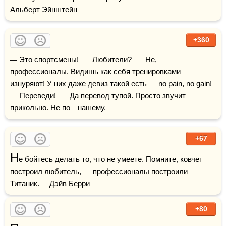
Альберт Эйнштейн
+360
— Это 
спортсмены
!  — Любители?  — Не, 
профессионалы. Видишь как себя 
тренировками
изнуряют! У них даже девиз такой есть — no pain, no gain!  
— Переведи!  — Да перевод 
тупой
. Просто звучит 
прикольно. Не по—нашему.
+67
Н
е бойтесь делать то, что не умеете. Помните, ковчег 
построил любитель, — профессионалы построили 
Титаник
.     Дэйв Берри
+80