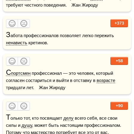
требуют честного поведения.    Жан Жироду
+373
З
абота профессионалов позволяет легко пережить 
ненависть
 кретинов.
+58
С
портсмен
 профессионал — это человек, который 
согласен состариться и выйти в отставку в 
возрасте
тридцати лет.    Жан Жироду
+90
Т
олько тот, кто посвящает 
делу
 всего себя, все свои 
силы и 
душу
, может быть настоящим профессионалом. 
Потому что мастерство потребует все это от вас.    