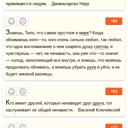
прививаются людям.    Джавахарлал Неру
+81
З
наешь, Тило, что самое грустное в 
мире
? Когда 
обнимаешь кого—то, кого очень сильно любил, так любил, 
что одно воспоминание о нем озаряло душу 
светом
, и 
чувствуешь — нет, не ненависть, она уже что—то значит 
— холод, заполняющий все внутри, и знаешь, что можешь 
продолжать обнимать, а можешь убрать 
руки
 и уйти, и не 
будет никакой разницы.
+61
К
то имеет друзей, которые ненавидят друг 
друг
а, тот 
заслуживает их общей ненависти.    Василий Ключевский
+71