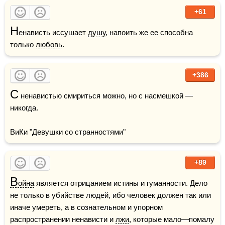
+61
Н
енависть иссушает 
душу
, напоить же ее способна 
только 
любовь
.
+386
С
 ненавистью смириться можно, но с насмешкой — 
никогда.

ВиКи "Девушки со странностями"
+89
В
ойна
 является отрицанием истины и гуманности. Дело 
не только в убийстве людей, ибо человек должен так или 
иначе умереть, а в сознательном и упорном 
распространении ненависти и 
лжи
, которые мало—помалу 