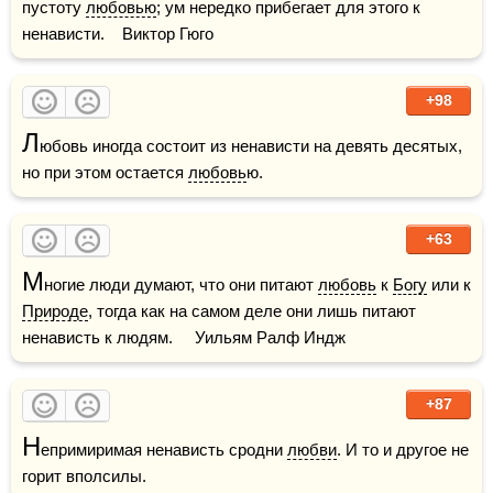
пустоту 
любовью
; ум нередко прибегает для этого к 
ненависти.    Виктор Гюго
+98
Л
юбовь иногда состоит из ненависти на девять десятых, 
но при этом остается 
любовь
ю.
+63
М
ногие люди думают, что они питают 
любовь
 к 
Богу
 или к 
Природе
, тогда как на самом деле они лишь питают 
ненависть к людям.     Уильям Ралф Индж
+87
Н
епримиримая ненависть сродни 
любви
. И то и другое не 
горит вполсилы.