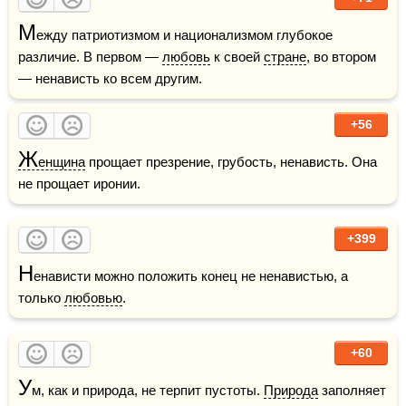
М
ежду патриотизмом и национализмом глубокое 
различие. В первом — 
любовь
 к своей 
стране
, во втором 
— ненависть ко всем другим.
+56
Ж
енщина
 прощает презрение, грубость, ненависть. Она 
не прощает иронии.
+399
Н
енависти можно положить конец не ненавистью, а 
только 
любовью
. 
+60
У
м, как и природа, не терпит пустоты. 
Природа
 заполняет 