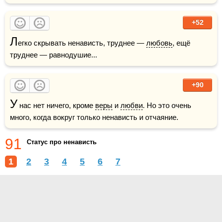
+52
Л
егко скрывать ненависть, труднее — 
любовь
, ещё 
труднее — равнодушие...
+90
У
 нас нет ничего, кроме 
веры
 и 
любви
. Но это очень 
много, когда вокруг только ненависть и отчаяние.
91
Статус про ненависть
1
2
3
4
5
6
7