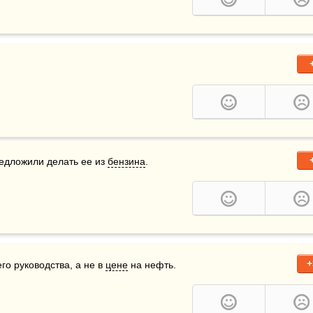
едложили делать ее из 
бензина
.
+
о руководства, а не в 
цене
 на нефть.