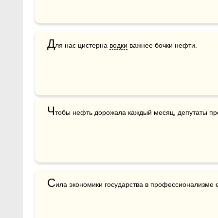
Д
ля нас цистерна 
водки
 важнее бочки нефти. 
Ч
тобы нефть дорожала каждый месяц, депутаты пр
С
ила экономики государства в профессионализме ег