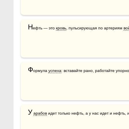
Н
ефть — это 
кровь
, пульсирующая по артериям 
во
Ф
ормула 
успеха
: вставайте рано, работайте упорн
У
арабов
 идет только нефть, а у нас идет и нефть, 