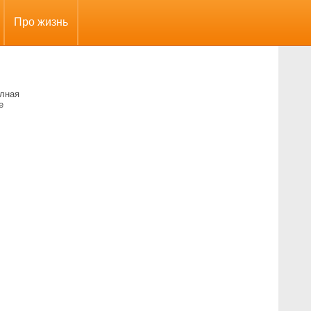
Про жизнь
олная
е