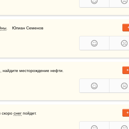
йны
.    Юлиан Семенов
+
о, найдите месторождение нефти.  
+
и скоро 
снег
 пойдет. 