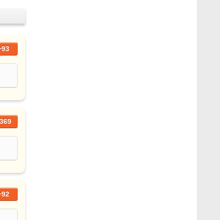
+93
369
+92