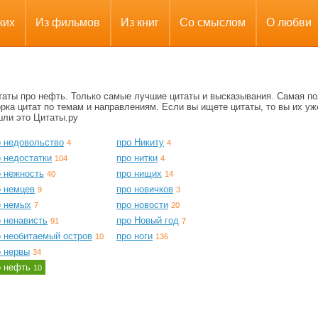
ких
Из фильмов
Из книг
Со смыслом
О любви
таты про нефть. Только самые лучшие цитаты и высказывания. Самая п
рка цитат по темам и направлениям. Если вы ищете цитаты, то вы их уж
шли это Цитаты.ру
о недовольство
про Никиту
4
4
 недостатки
про нитки
104
4
о нежность
про нищих
40
14
о немцев
про новичков
9
3
о немых
про новости
7
20
о ненависть
про Новый год
91
7
о необитаемый остров
про ноги
10
136
о нервы
34
о нефть
10