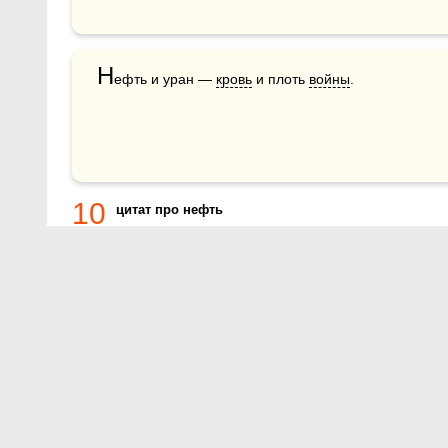
Н
ефть и уран — 
кровь
 и плоть 
войны
.
10
цитат про нефть