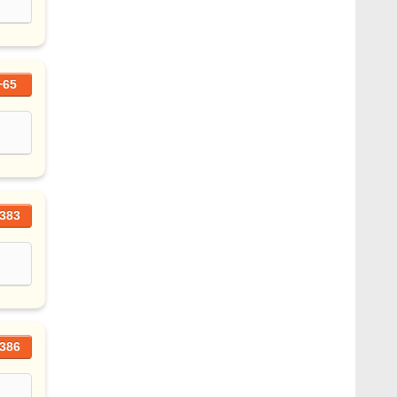
+65
383
386