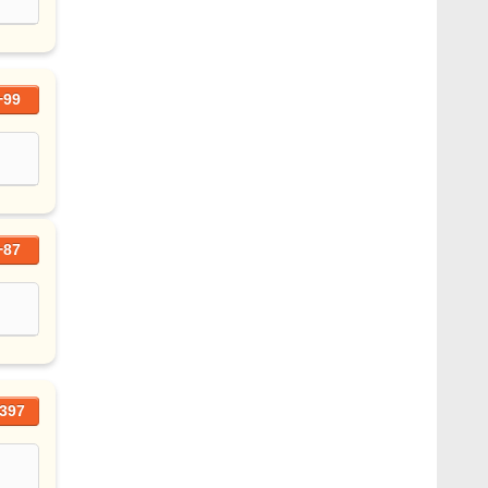
+99
+87
397