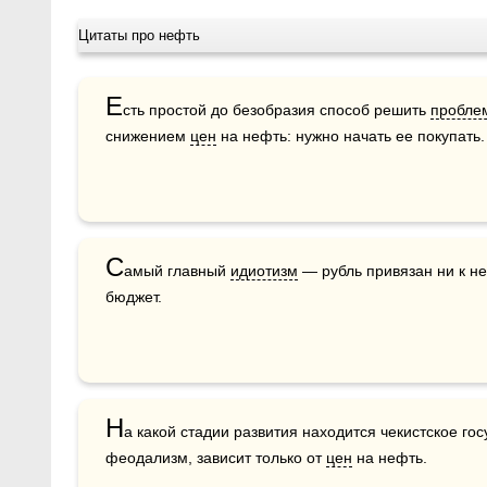
Цитаты про нефть
Е
сть простой до безобразия способ решить 
пробле
снижением 
цен
 на нефть: нужно начать ее покупать.
С
амый главный 
идиотизм
 — рубль привязан ни к не
бюджет.
Н
а какой стадии развития находится чекистское гос
феодализм, зависит только от 
цен
 на нефть.