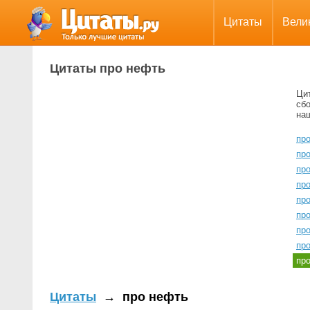
Цитаты
Вели
Цитаты про нефть
Ци
сбо
на
пр
про
пр
пр
пр
пр
пр
пр
пр
Цитаты
→
про нефть