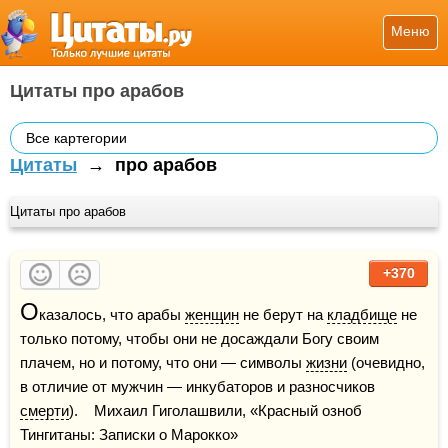
Меню
Цитаты про арабов
Все картегории
Цитаты
→
про арабов
Цитаты про арабов
+370
О
казалось, что арабы 
женщин
 не берут на 
кладбище
 не 
только потому, чтобы они не досаждали Богу своим 
плачем, но и потому, что они — символы 
жизни
 (очевидно, 
в отличие от мужчин — инкубаторов и разносчиков 
смерти
).    Михаил Гиголашвили, «Красный озноб 
Тингитаны: Записки о Марокко»