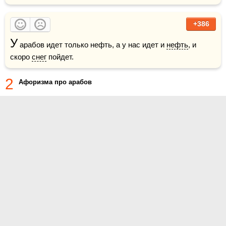
+386
У
 арабов идет только нефть, а у нас идет и 
нефть
, и 
скоро 
снег
 пойдет. 
2
Афоризма про арабов