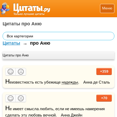
Меню
Цитаты про Аню
Все картегории
Цитаты
→
про Аню
Цитаты про Аню
+359
Н
еизвестность есть убежище 
надежды
.    Анна де Сталь
+70
Н
е имеет смысла любить, если не имеешь намерения 
сделать эту 
любовь
 вечной.    Анна Джейн