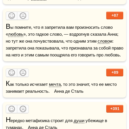
+87
В
ы помните, что я запретила вам произносить слово 
«
любовь
», это гадкое слово, — вздрогнув сказала Анна; 
но тут же она почувствовала, что одним этим 
слово
м: 
запретила она показывала, что признавала за собой право 
на него и этим самым поощряла его говорить про любовь.
+89
К
ак только исчезает 
мечта
, то это значит, что ее место 
занимает реальность.    Анна де Сталь
+391
Н
ередко метафизика строит для 
души
 убежище в 
туманах
.    Анна де Сталь