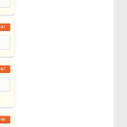
+97
+67
+90