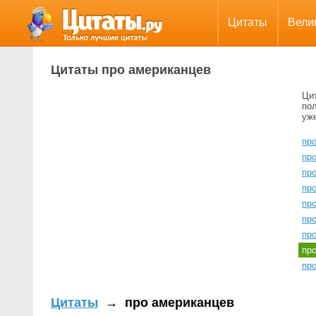
Цитаты
Вели
Цитаты про американцев
Ци
пол
уж
пр
про
пр
пр
пр
пр
про
пр
пр
Цитаты
→
про американцев