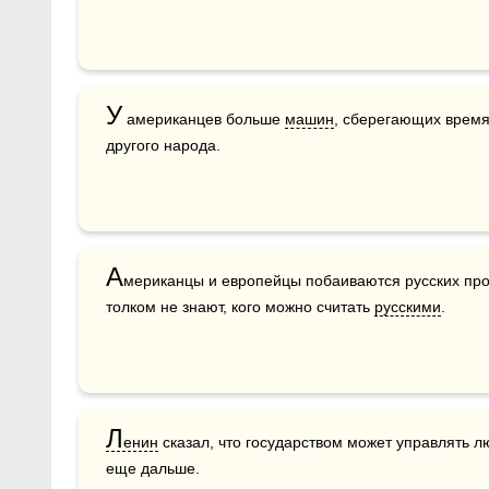
У
 американцев больше 
машин
, сберегающих время
другого народа.
А
мериканцы и европейцы побаиваются русских прост
толком не знают, кого можно считать 
русскими
.
Л
енин
 сказал, что государством может управлять л
еще дальше.