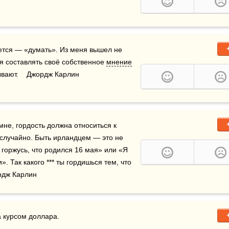
ется — «думать». Из меня вышел не 
я составлять своё собственное 
мнение
ывают.    Джордж Карлин
 мне, гордость должна относиться к 
о случайно. Быть ирландцем — это не 
горжусь, что родился 16 мая» или «Я 
 Так какого *** ты гордишься тем, что 
рдж Карлин
а курсом доллара.