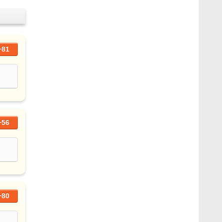
+81
+56
+80