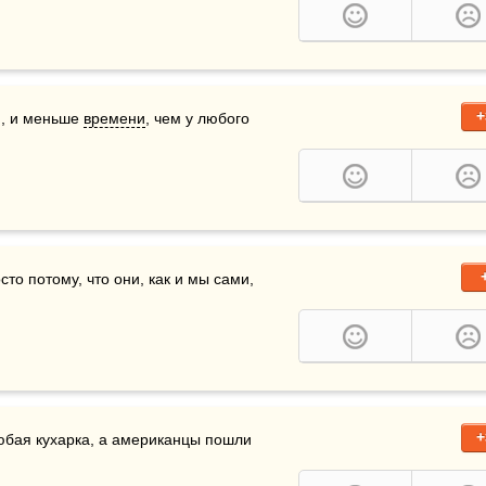
+
, и меньше 
времени
, чем у любого 
о потому, что они, как и мы сами, 
+
юбая кухарка, а американцы пошли 