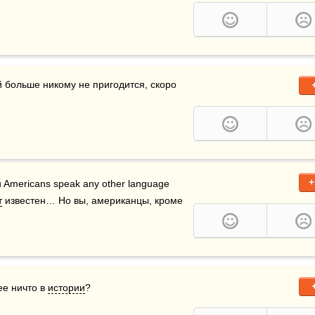
+
 you Americans speak any other language 
т
 известен… Но вы, американцы, кроме 
е ничто в 
истории
?