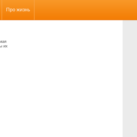
Про жизнь
амая
ы их