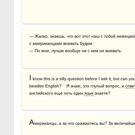
— Жалко, знаешь, что вот этот наш с тобой немецкий больше никому не пригодится, скоро 
с американцами воевать будем.

— По мне, лучше вообще ни с кем не воевать.
I
 know this is a silly question before I ask it, but can
besides English?    Я знаю, это глупый вопрос, и 
отве
английского ещё хоть один 
язык
 знаете?
А
мериканцы, а за что сражаетесь вы? За величайше