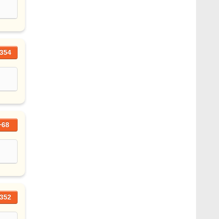
354
+68
352