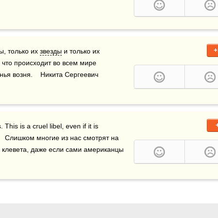
+
, только их 
звезды
 и только их 
 что происходит во всем мире 
я возня.    Никита Сергеевич 
s is a cruel libel, even if it is 
     Слишком многие из нас смотрят на 
 клевета, даже если сами американцы 