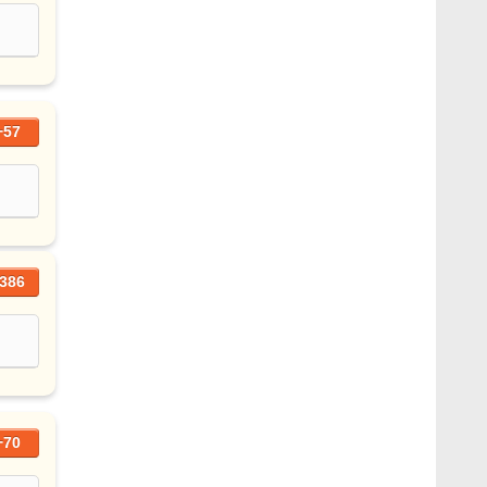
+57
386
+70