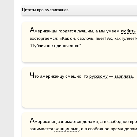
Цитаты про американцев
А
мериканцы гордятся лучшим, а мы умеем 
любить
восторгаемся: «Как он, сволочь, пьет! Ах, как гуляет
"Публичное одиночество"
Ч
то американцу смешно, то 
русскому
 — 
зарплата
.
А
мериканец занимается 
делами
, а в свободное 
вр
занимается 
женщинами
, а в свободное время делам