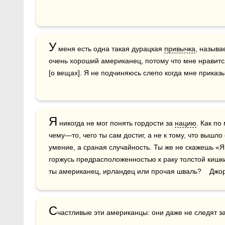
У
 меня есть одна такая дурацкая 
привычка
, называ
очень хороший американец, потому что мне нравитс
[о вещах]. Я не подчиняюсь слепо когда мне приказ
Я
 никогда не мог понять гордости за 
нацию
. Как по
чему—то, чего ты сам достиг, а не к тому, что вышл
умение, а сраная случайность. Ты же не скажешь «Я 
горжусь предрасположенностью к раку толстой кишки».
ты американец, ирландец или прочая шваль?    Джо
С
частливые эти американцы: они даже не следят з