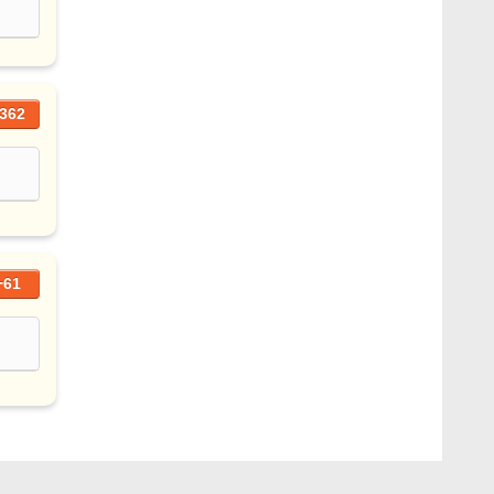
362
+61