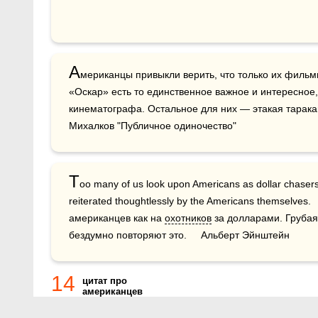
А
мериканцы привыкли верить, что только их фильмы
«Оскар» есть то единственное важное и интересное,
кинематографа. Остальное для них — этакая таракань
Михалков "Публичное одиночество"
T
oo many of us look upon Americans as dollar chasers. Thi
reiterated thoughtlessly by the Americans themselves.
американцев как на 
охотников
 за долларами. Грубая
бездумно повторяют это.     Альберт Эйнштейн
14
цитат про
американцев