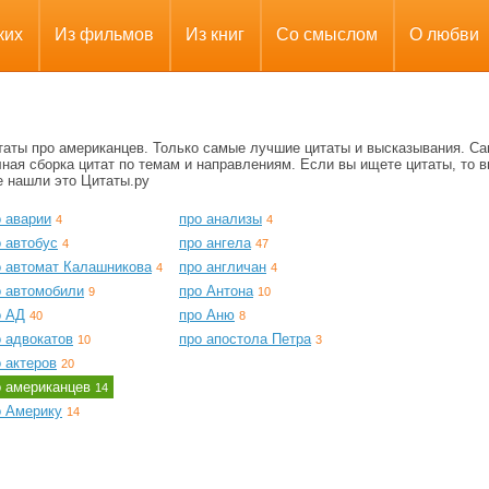
ких
Из фильмов
Из книг
Со смыслом
О любви
таты про американцев. Только самые лучшие цитаты и высказывания. С
ная сборка цитат по темам и направлениям. Если вы ищете цитаты, то в
е нашли это Цитаты.ру
о аварии
про анализы
4
4
 автобус
про ангела
4
47
о автомат Калашникова
про англичан
4
4
о автомобили
про Антона
9
10
о АД
про Аню
40
8
о адвокатов
про апостола Петра
10
3
 актеров
20
о американцев
14
о Америку
14