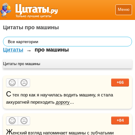
Меню
Цитаты про машины
Все картегории
Цитаты
→
про машины
Цитаты про машины
+66
С
 тех пор как я научилась водить машину, я стала 
аккуратней переходить 
дорогу
…
+84
Ж
енский взгляд напоминает машины с зубчатыми 