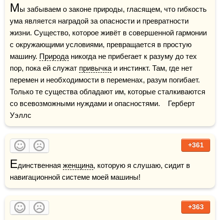
М
ы забываем о законе природы, гласящем, что гибкость 
ума является наградой за опасности и превратности 
жизни. Существо, которое живёт в совершенной гармонии 
с окружающими условиями, превращается в простую 
машину. 
Природа
 никогда не прибегает к разуму до тех 
пор, пока ей служат 
привычка
 и инстинкт. Там, где нет 
перемен и необходимости в переменах, разум погибает. 
Только те существа обладают им, которые сталкиваются 
со всевозможными нуждами и опасностями.    Герберт 
Уэллс
+361
Е
динственная 
женщина
, которую я слушаю, сидит в 
навигационной системе моей машины!
+363