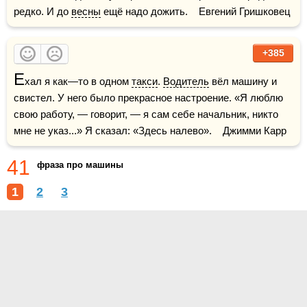
редко. И до 
весны
 ещё надо дожить.    Евгений Гришковец
+385
Е
хал я как—то в одном 
такси
. 
Водитель
 вёл машину и 
свистел. У него было прекрасное настроение. «Я люблю 
свою работу, — говорит, — я сам себе начальник, никто 
мне не указ...» Я сказал: «Здесь налево».    Джимми Карр
41
фраза про машины
1
2
3