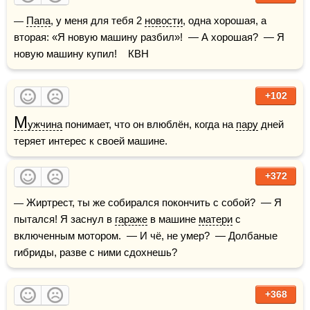
— 
Папа
, у меня для тебя 2 
новости
, одна хорошая, а 
вторая: «Я новую машину разбил»!  — А хорошая?  — Я 
новую машину купил!    КВН
+102
М
ужчина
 понимает, что он влюблён, когда на 
пару
 дней 
теряет интерес к своей машине.
+372
— Жиртрест, ты же собирался покончить с собой?  — Я 
пытался! Я заснул в 
гараже
 в машине 
матери
 с 
включенным мотором.  — И чё, не умер?  — Долбаные 
гибриды, разве с ними сдохнешь?
+368