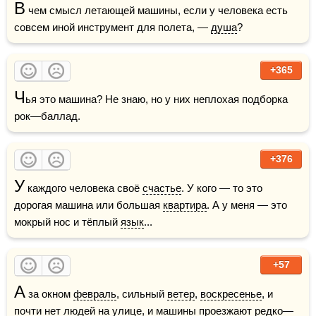
В
 чем смысл летающей машины, если у человека есть 
совсем иной инструмент для полета, — 
душа
?
+365
Ч
ья это машина? Не знаю, но у них неплохая подборка 
рок—баллад.
+376
У
 каждого человека своё 
счастье
. У кого — то это 
дорогая машина или большая 
квартира
. А у меня — это 
мокрый нос и тёплый 
язык
...
+57
А
 за окном 
февраль
, сильный 
ветер
, 
воскресенье
, и 
почти нет людей на улице, и машины проезжают редко—