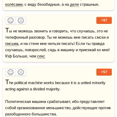
колёсами
, с виду безобидные, а на 
деле
 страшные.
+97
Т
ы не можешь звонить и говорить, что скучаешь, это не 
телефонный разговор. Ты не можешь мне писать смски и 
письма
, и на стене мне нельзя писать! Если ты правда 
скучаешь, повзрослей, сядь в машину и приезжай ко мне!    
К\ф Больше, чем 
секс
+57
T
he political machine works because it is a united minority 
acting against a divided majority.

Политическая машина срабатывает, ибо представляет 
собой организованное меньшинство, действующее против 
разобщенного большинства.
