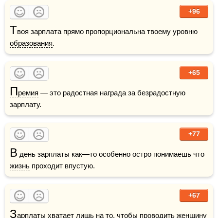
+96
Т
воя зарплата прямо пропорциональна твоему уровню 
образования
.
+65
П
ремия
 — это радостная награда за безрадостную 
зарплату.
+77
В
 день зарплаты как—то особенно остро понимаешь что 
жизнь
 проходит впустую.
+67
З
арплаты хватает лишь на то, чтобы проводить 
женщину