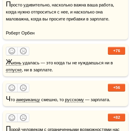
П
росто удивительно, насколько важна ваша работа, 
когда нужно отпроситься с нее, и насколько она 
маловажна, когда вы просите прибавки в зарплате.

Роберт Орбен
+76
Ж
изнь
 удалась — это когда ты не нуждаешься ни в 
отпуске
, ни в зарплате.
+56
Ч
то 
американцу
 смешно, то 
русскому
 — зарплата.
+82
П
орой человеком с ограниченными возможностями нас 