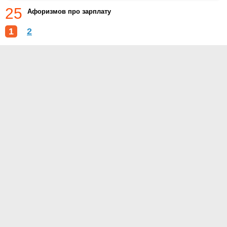
25
Афоризмов про зарплату
1
2
О проекте
Контакты
Условия использования
Политика конфиденциальности
© 2014- Цитаты.ру