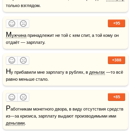
только взглядом.
+95
М
ужчина
 принадлежит не той с кем спит, а той кому он 
отдаёт — зарплату.
+388
Н
у прибавили мне зарплату в рублях, в 
деньгах
 —то всё 
равно меньше стало.
+85
Р
аботникам монетного двора, в виду отсутствия средств 
из—за кризиса, зарплату выдают производимыми ими 
деньгами
. 