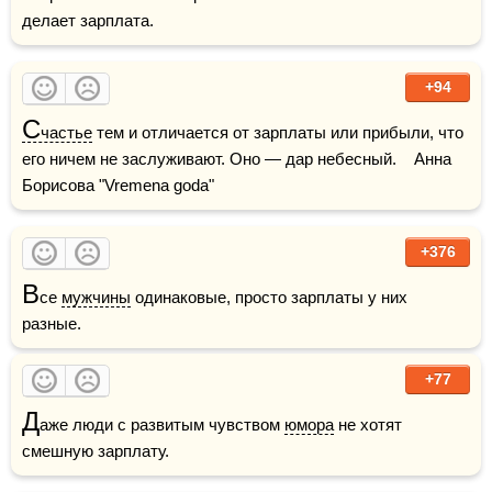
делает зарплата.
+94
С
частье
 тем и отличается от зарплаты или прибыли, что 
его ничем не заслуживают. Оно — дар небесный.    Анна 
Борисова "Vremena goda"
+376
В
се 
мужчины
 одинаковые, просто зарплаты у них 
разные.
+77
Д
аже люди с развитым чувством 
юмора
 не хотят 
смешную зарплату.