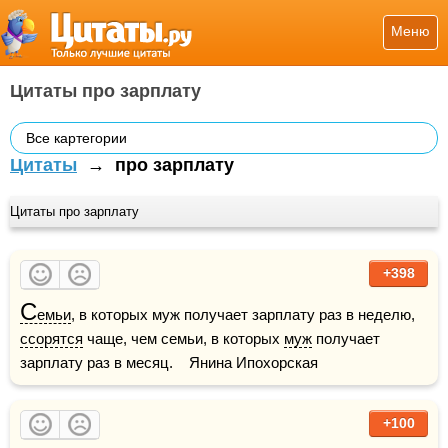
Меню
Цитаты про зарплату
Все картегории
Цитаты
→
про зарплату
Цитаты про зарплату
+398
С
емьи
, в которых муж получает зарплату раз в неделю, 
ссорятся
 чаще, чем семьи, в которых 
муж
 получает 
зарплату раз в месяц.    Янина Ипохорская
+100