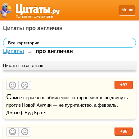
Меню
Цитаты про англичан
Все картегории
Цитаты
→
про англичан
Цитаты про англичан
+97
С
амое серьезное обвинение, которое можно выдвинуть 
против Новой Англии — не пуританство, а 
февраль
.    
Джозеф Вуд Кратч
+68