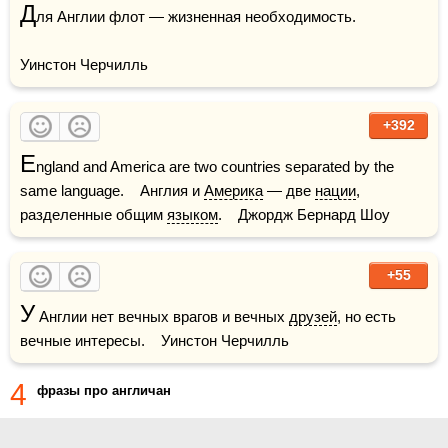
Д
ля Англии флот — жизненная необходимость. 

Уинстон Черчилль
+392
E
ngland and America are two countries separated by the 
same language.    Англия и 
Америка
 — две 
нации
, 
разделенные общим 
языком
.    Джордж Бернард Шоу
+55
У
 Англии нет вечных врагов и вечных 
друзей
, но есть 
вечные интересы.    Уинстон Черчилль
4
фразы про англичан