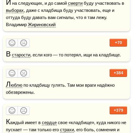
И
 на следующих, и до самой 
смерти
 буду участвовать в 
выборах
, даже с кладбища буду участвовать, еще и 
оттуда буду давать вам сигналы, что я там лежу.    
Владимир 
Жириновский
+70
В
старости
, если кого — то потерял, ищи на кладбище.
+384
Л
юблю
 по кладбищу гулять. Там мои враги надёжно 
обезврежены.
+379
К
аждый имеет в 
сердце
 свое «кладбище», куда никого не 
пускает — там только его 
страхи
, его боль, сомнения и 