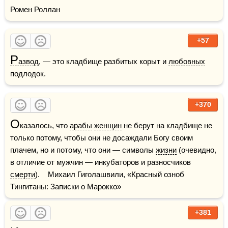
Ромен Роллан
+57
Р
азвод
, — это кладбище разбитых корыт и 
любовных
подлодок.
+370
О
казалось, что 
арабы
женщин
 не берут на кладбище не 
только потому, чтобы они не досаждали Богу своим 
плачем, но и потому, что они — символы 
жизни
 (очевидно, 
в отличие от мужчин — инкубаторов и разносчиков 
смерти
).    Михаил Гиголашвили, «Красный озноб 
Тингитаны: Записки о Марокко»
+381