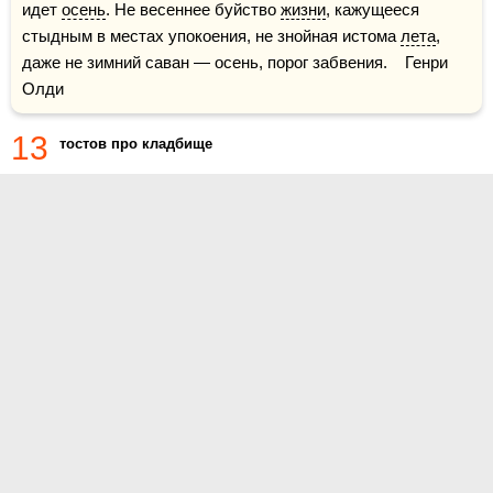
идет 
осень
. Не весеннее буйство 
жизни
, кажущееся 
стыдным в местах упокоения, не знойная истома 
лета
, 
даже не зимний саван — осень, порог забвения.    Генри 
Олди
13
тостов про кладбище
О проекте
Контакты