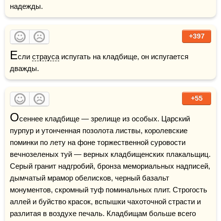
надежды.
+397
Е
сли 
страуса
 испугать на кладбище, он испугается 
дважды.
+55
О
сеннее кладбище — зрелище из особых. Царский 
пурпур и утонченная позолота листвы, королевские 
поминки по лету на фоне торжественной суровости 
вечнозеленых туй — верных кладбищенских плакальщиц. 
Серый гранит надгробий, бронза мемориальных надписей, 
дымчатый мрамор обелисков, черный базальт 
монументов, скромный туф поминальных плит. Строгость 
аллей и буйство красок, вспышки чахоточной страсти и 
разлитая в воздухе печаль. Кладбищам больше всего 