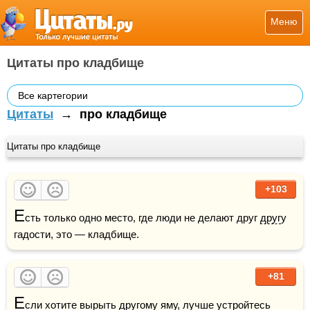
Меню
Цитаты про кладбище
Все картегории
Цитаты
→
про кладбище
Цитаты про кладбище
+103
Е
сть только одно место, где люди не делают друг 
друг
у 
гадости, это — кладбище.
+81
Е
сли хотите вырыть другому 
яму
, лучше устройтесь 