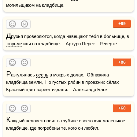
могильщиком на кладбище.
+99
Д
рузья
 проверяются, когда навещают тебя в 
больнице
, в 
тюрьме
 или на кладбище.    Артуро Перес—Реверте
+86
Р
азгулялась 
осень
 в мокрых долах,  Обнажила 
кладбища земли,  Но густых рябин в проезжих сёлах  
Красный цвет зареет издали.    Александр Блок
+60
К
аждый человек носит в глубине своего «я» маленькое 
кладбище, где погребены те, кого он любил.
