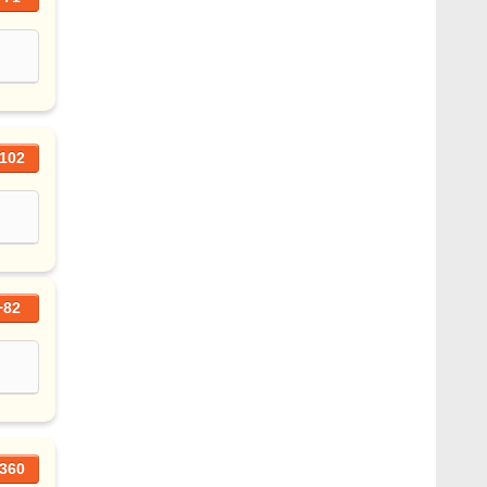
102
+82
360