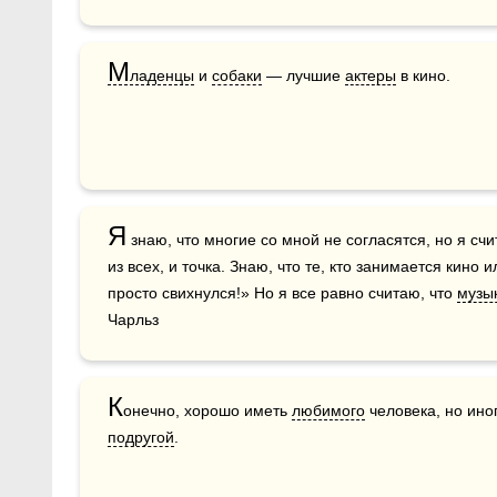
М
ладенцы
 и 
собаки
 — лучшие 
актеры
 в кино.
Я
 знаю, что многие со мной не согласятся, но я с
из всех, и точка. Знаю, что те, кто занимается кино и
просто свихнулся!» Но я все равно считаю, что 
музы
Чарльз
К
онечно, хорошо иметь 
любимого
подругой
.