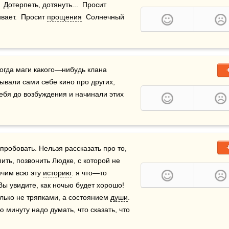
.  Дотерпеть, дотянуть...  Просит 
ает.  Просит 
прощения
  Солнечный 
огда маги какого—нибудь клана 
вали сами себе кино про других, 
ебя до возбуждения и начинали этих 
пробовать. Нельзя рассказать про то, 
ить, позвонить Людке, с которой не 
нчим всю эту 
историю
: я что—то 
 Вы увидите, как ночью будет хорошо! 
олько не тряпками, а состоянием 
души
. 
ю минуту надо думать, что сказать, что 