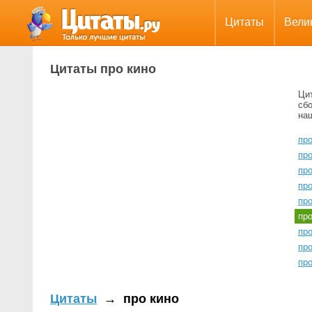
Цитаты
Вели
Цитаты про кино
Ци
сбо
на
про
пр
про
пр
пр
пр
про
про
про
Цитаты
→
про кино