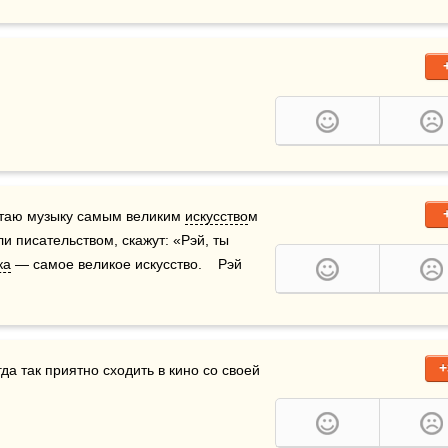
читаю музыку самым великим 
искусство
м 
ли писательством, скажут: «Рэй, ты 
ка
 — самое великое искусство.    Рэй 
+
 человека, но иногда так приятно сходить в кино со своей 