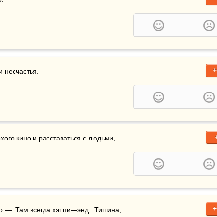
+
и несчастья.
охого кино и расставаться с людьми, 
+
то кило эскимо,  Сто км кинолент.  Я хочу как в кино —  Там всегда хэппи—энд.  Тишина, 