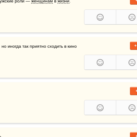
мужские роли — 
женщинам
 в 
жизни
.
+
, но иногда так приятно сходить в кино 
о.