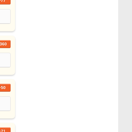
+77
360
+50
+71