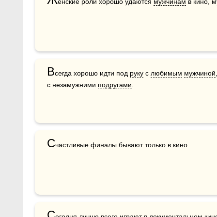
енские роли хорошо удаются 
мужчинам
 в кино, 
В
сегда хорошо идти под 
руку
 с 
любимым
мужчиной
с незамужними 
подругами
.
С
частливые финалы бывают только в кино.
С
егодня лучше всего играют в документальном кин