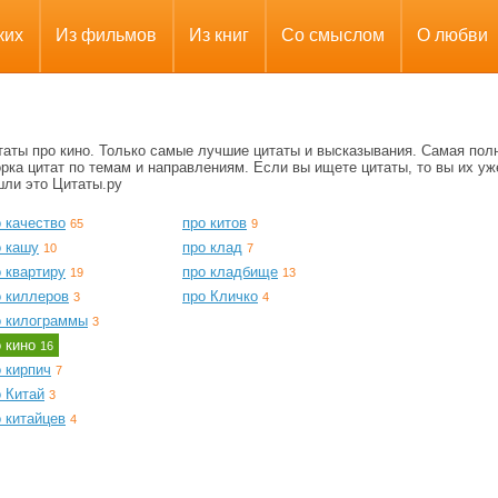
ких
Из фильмов
Из книг
Со смыслом
О любви
таты про кино. Только самые лучшие цитаты и высказывания. Самая пол
рка цитат по темам и направлениям. Если вы ищете цитаты, то вы их уж
шли это Цитаты.ру
 качество
про китов
65
9
о кашу
про клад
10
7
 квартиру
про кладбище
19
13
о киллеров
про Кличко
3
4
о килограммы
3
о кино
16
 кирпич
7
 Китай
3
 китайцев
4