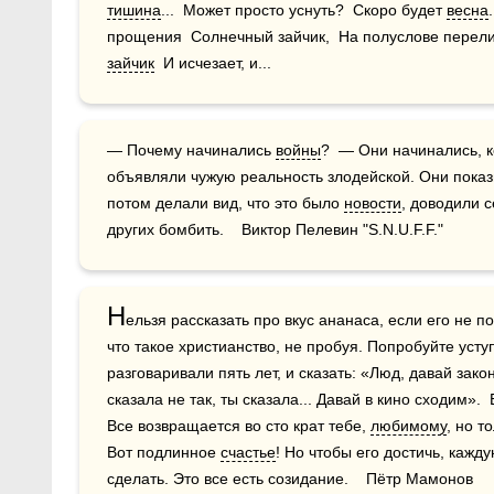
тишина
...  Может просто уснуть?  Скоро будет 
весна
прощения  Солнечный зайчик,  На полуслове перелив
зайчик
  И исчезает, и...
— Почему начинались 
войны
?  — Они начинались, к
объявляли чужую реальность злодейской. Они показы
потом делали вид, что это было 
новости
, доводили с
других бомбить.    Виктор Пелевин "S.N.U.F.F."
Н
ельзя рассказать про вкус ананаса, если его не по
что такое христианство, не пробуя. Попробуйте уступ
разговаривали пять лет, и сказать: «Люд, давай зако
сказала не так, ты сказала... Давай в кино сходим». 
Все возвращается во сто крат тебе, 
любимому
, но т
Вот подлинное 
счастье
! Но чтобы его достичь, кажду
сделать. Это все есть созидание.    Пётр Мамонов