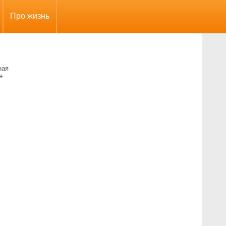
Про жизнь
ная
е