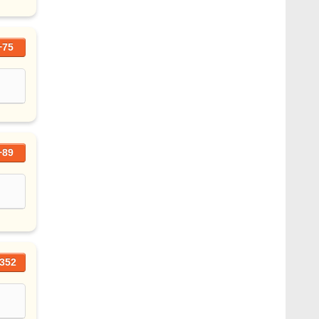
+75
+89
352