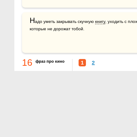
Н
адо уметь закрывать скучную 
книгу
, уходить с пло
которые не дорожат тобой.
16
фраз про кино
1
2