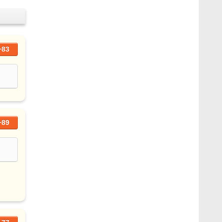
+83
+89