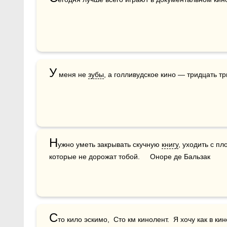
У
 меня не 
зубы
, а голливудское кино — тридцать тр
Н
ужно уметь закрывать скучную 
книгу
, уходить с пл
которые не дорожат тобой.     Оноре де Бальзак
С