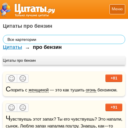
Меню
Цитаты про бензин
Все картегории
Цитаты
→
про бензин
Цитаты про бензин
+81
С
порить с 
женщиной
 — это как тушить 
огонь
 бензином.
+91
Ч
увствуешь этот запах? Ты его чувствуешь? Это напалм, 
сынок. 
Люблю
 запах напалма поутру. Знаешь, как—то 