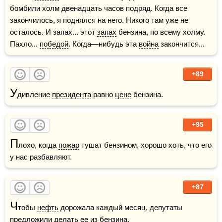
бомбили холм двенадцать часов подряд. Когда все 
закончилось, я поднялся на него. Никого там уже не 
осталось. И запах... этот 
запах
 бензина, по всему холму. 
Пахло... 
победой
. Когда—нибудь эта 
война
 закончится...
+89
У
дивление 
президента
 равно 
цене
 бензина.
+95
П
лохо, когда 
пожар
 тушат бензином, хорошо хоть, что его 
у нас разбавляют.
+87
Ч
тобы 
нефть
 дорожала каждый месяц, депутаты 
предложили делать ее из бензина.