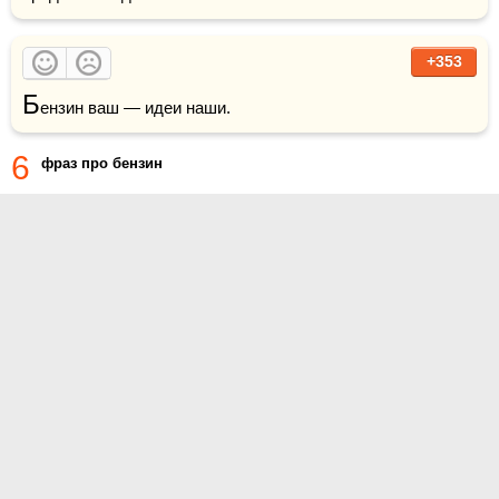
+353
Б
ензин ваш — идеи наши.
6
фраз про бензин
О проекте
Контакты