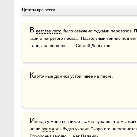
Цитаты про песок
В
детстве
лето
 было озвучено гудками паровозов. 
гари и нагретого песка… Настольный теннис под вет
Танцы на веранде…    Сергей Довлатов
К
арточные домики устойчивее на песке.
И
ногда у меня возникает такое чувство, что мы жив
наше 
время
 как будто уходит. Скоро его не останетс
Похоронит заживо.    Чак Паланик