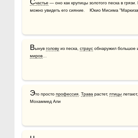
С
частье
 — оно как крупицы золотого песка в грязи
можно увидеть его сияние.    Юкио Мисима "Маркиза
В
ынув 
голову
 из песка, 
страус
миров
…
Э
то просто 
профессия
. 
Трава
 растет, 
птицы
 летают,
Мохаммед Али