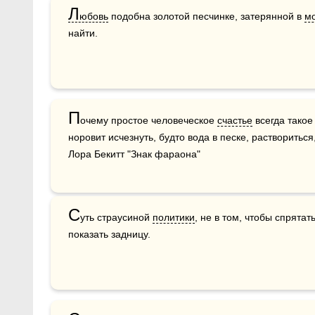
Л
юбовь
 подобна золотой песчинке, затерянной в 
м
найти.
П
очему простое человеческое 
счастье
 всегда такое
норовит исчезнуть, будто вода в песке, раствориться,
Лора Бекитт "Знак фараона"
С
уть страусиной 
политики
, не в том, чтобы спрятать
показать задницу.