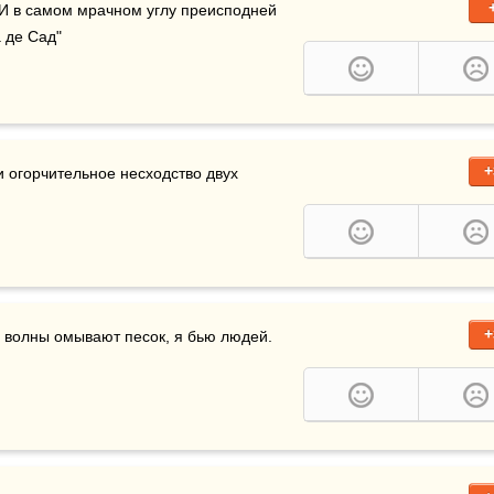
. И в самом мрачном углу преисподней 
 де Сад"
+
 обнаружил большое и огорчительное несходство двух 
+
 волны омывают песок, я бью людей.    