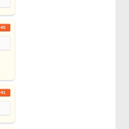
+85
+91