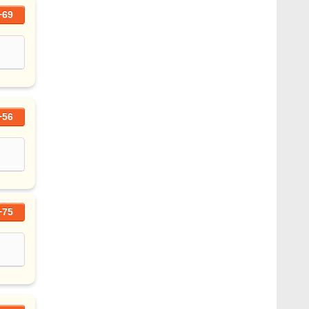
+69
+56
+75