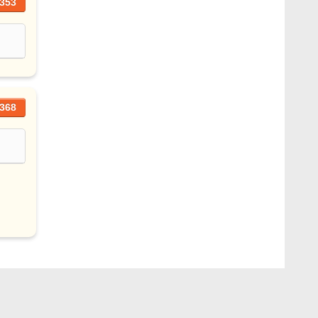
353
368