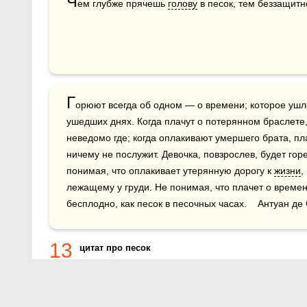
Ч
ем глубже прячешь 
голову
 в песок, тем беззащитн
Г
орюют всегда об одном — о времени; которое ушло,
ушедших днях. Когда плачут о потерянном браслете,
неведомо где; когда оплакивают умершего брата, пла
ничему не послужит. Девочка, повзрослев, будет го
понимая, что оплакивает утерянную дорогу к 
жизни
,
лежащему у груди. Не понимая, что плачет о времени
бесплодно, как песок в песочных часах.    Антуан 
13
цитат про песок