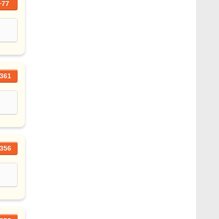
+77
361
356