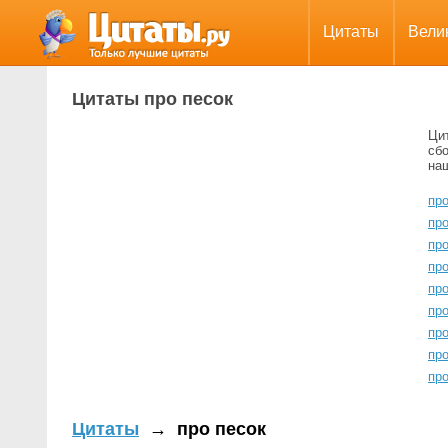
Цитаты
Вели
Цитаты про песок
Ци
сбо
на
пр
пр
пр
пр
пр
пр
про
про
про
Цитаты
→
про песок