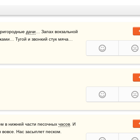
Пригородные 
дачи
… Запах вокзальной 
ками… Тугой и звонкий стук мяча… 
ем в нижней части песочных 
часов
. И 
я вовсе. Нас засыплет песком. 