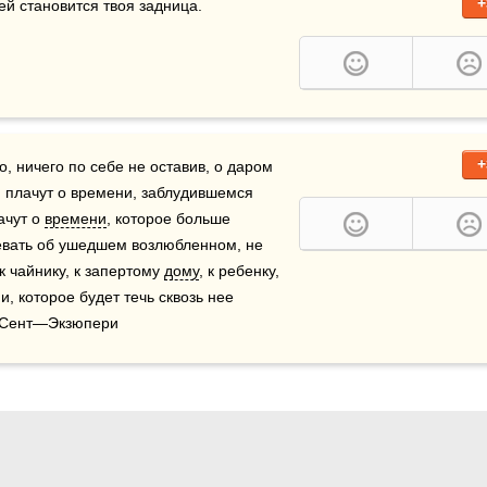
+
ей становится твоя задница.
+
 ничего по себе не оставив, о даром 
 плачут о времени, заблудившемся 
чут о 
времени
, которое больше 
ревать об ушедшем возлюбленном, не 
 к чайнику, к запертому 
дому
, к ребенку, 
, которое будет течь сквозь нее 
де Сент—Экзюпери