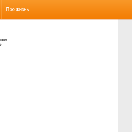
Про жизнь
лная
е