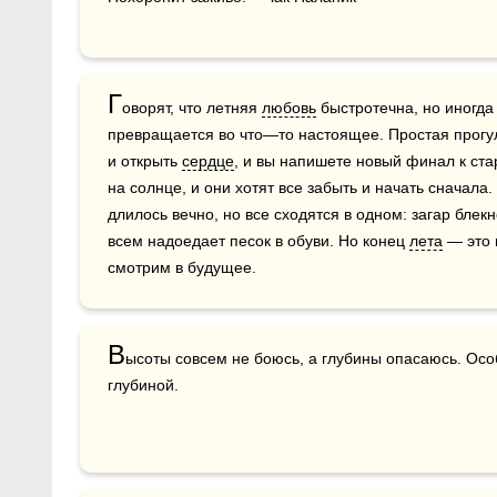
Г
оворят, что летняя 
любовь
 быстротечна, но иногда 
превращается во что—то настоящее. Простая прогул
и открыть 
сердце
, и вы напишете новый финал к ста
на солнце, и они хотят все забыть и начать сначала. 
длилось вечно, но все сходятся в одном: загар блек
всем надоедает песок в обуви. Но конец 
лета
 — это 
смотрим в будущее.
В
ысоты совсем не боюсь, а глубины опасаюсь. Осо
глубиной.