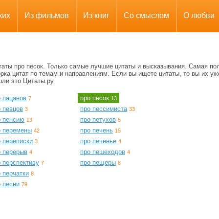
ких
Из фильмов
Из книг
Со смыслом
О любви
таты про песок. Только самые лучшие цитаты и высказывания. Самая по
рка цитат по темам и направлениям. Если вы ищете цитаты, то вы их уж
шли это Цитаты.ру
о пацанов
про песок
7
13
о певцов
про пессимиста
3
33
о пенсию
про петухов
13
5
о перемены
про печень
42
15
о переписки
про печенье
3
4
о перерыв
про пешеходов
4
4
 перспективу
про пещеры
7
8
 перчатки
8
 песни
79