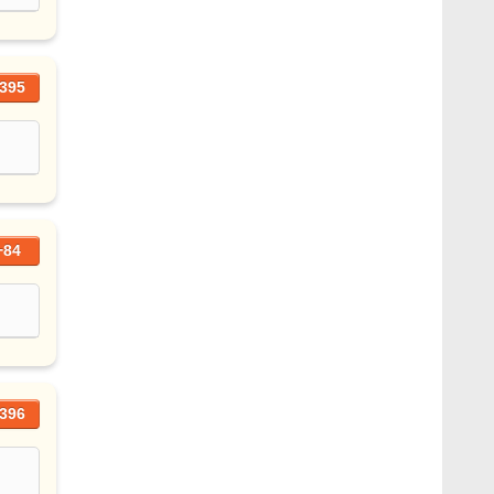
395
+84
396