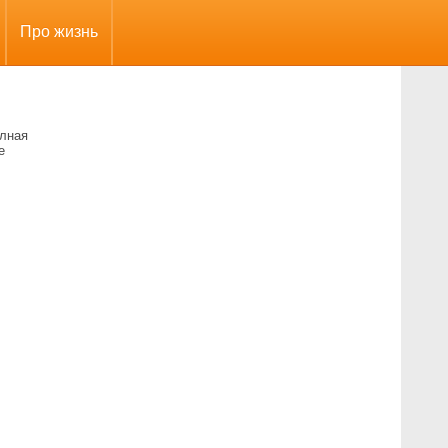
Про жизнь
олная
е