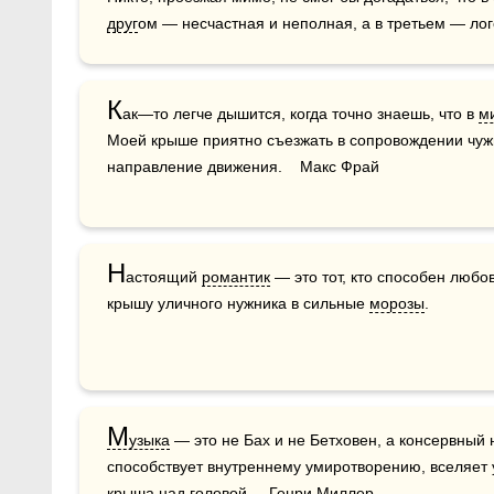
друг
ом — несчастная и неполная, а в третьем — лог
К
ак—то легче дышится, когда точно знаешь, что в 
м
Моей крыше приятно съезжать в сопровождении чуж
направление движения.    Макс Фрай
Н
астоящий 
романтик
 — это тот, кто способен любо
крышу уличного нужника в сильные 
морозы
.
М
узыка
 — это не Бах и не Бетховен, а консервный 
способствует внутреннему умиротворению, вселяет ув
крыша над 
головой
.    Генри Миллер