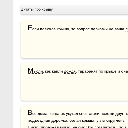
Цитаты про крышу
Е
сли поехала крыша, то вопрос парковки не ваша 
п
М
ысли
, как капли 
дождя
, тарабанят по крыше и он
В
се 
дома
, когда их укутал 
снег
, стали похожи друг н
подъездная дорожка, белая крыша, углы скруглены, в
Никто, проезжая мимо, не смог бы догадаться, что в