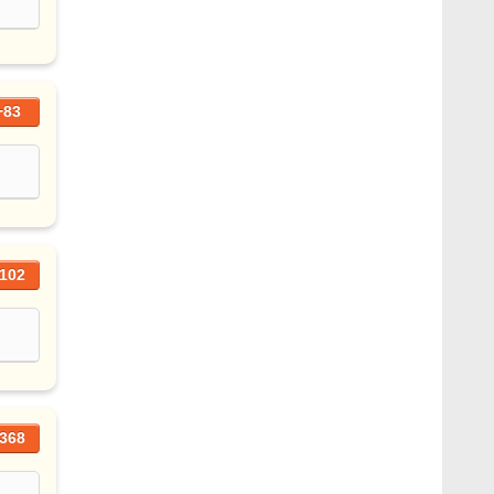
+83
102
368