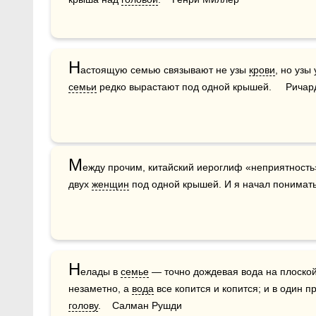
Н
астоящую семью связывают не узы 
крови
, но узы
семьи
 редко вырастают под одной крышей.     Ричар
М
ежду прочим, китайский иероглиф «неприятность»
двух 
женщин
 под одной крышей. И я начал понимать,
Н
елады в 
семье
 — точно дождевая вода на плоской
незаметно, а 
вода
голову
.    Салман Рушди