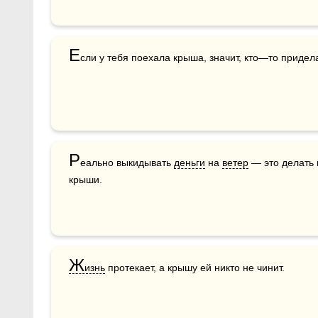
Е
сли у тебя поехала крыша, значит, кто—то придела
Р
еально выкидывать 
деньги
 на 
ветер
 — это делать 
крыши.  
Ж
изнь
 протекает, а крышу ей никто не чинит.