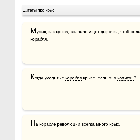
Цитаты про крыс
М
ужик
корабля
.
К
огда уходить с 
корабля
 крысе, если она 
капитан
? 
Н
а 
корабле
революции
 всегда много крыс.