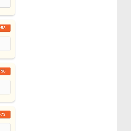
+53
+58
+73