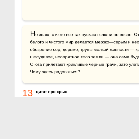
Н
е знаю, отчего все так пускают слюни по 
весне
. О
белого и чистого мир делается мерзко—серым и не
обозрение сор, дерьмо, трупы мелкой живности — кр
шелудивое, неопрятное тело земли — она сама будт
С юга прилетают крикливые черные грачи, зато уле
Чему здесь радоваться?
13
цитат про крыс