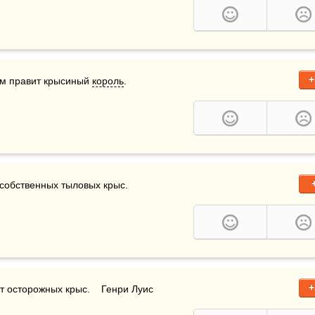
+
ам правит крысиный 
король
.
 собственных тыловых крыс.

+
т осторожных крыс.    Генри Луис 