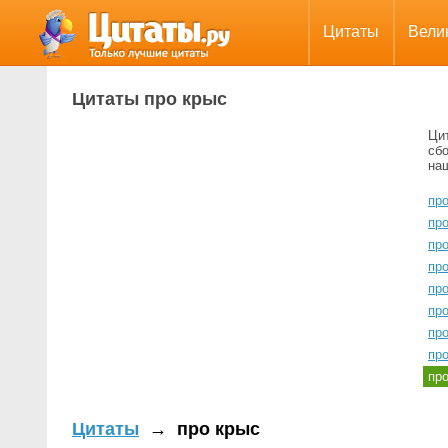
Цитаты
Вели
Цитаты про крыс
Ци
сбо
на
про
пр
пр
про
про
пр
пр
пр
пр
Цитаты
→
про крыс