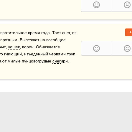
+
твратительное время года. Тает снег, из 
опрятным. Вылезают на всеобщее 
ыс, 
кошек
, ворон. Обнажается 
о гниющий, изъеденный червями труп. 
тают милые пунцовогрудые 
снег
ири. 