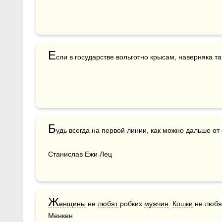
Е
сли в государстве вольготно крысам, наверняка т
Б
удь всегда на первой линии, как можно дальше от
Станислав Ежи Лец
Ж
енщины
 не 
любят
 робких 
мужчин
. 
Кошки
 не любя
Менкен