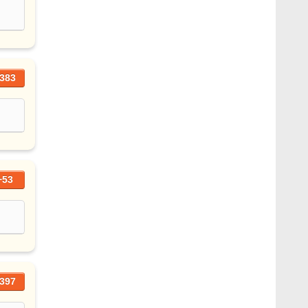
383
+53
397