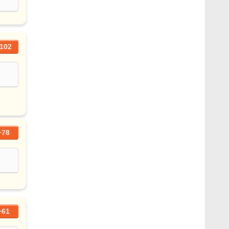
102
+78
+61