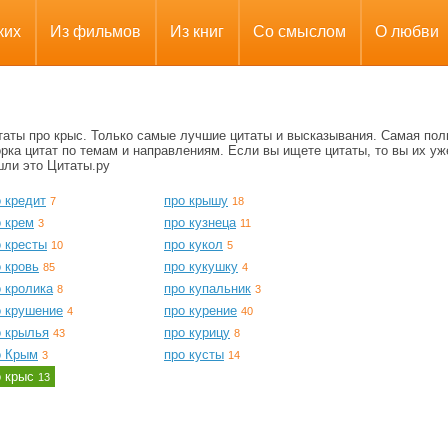
ких
Из фильмов
Из книг
Со смыслом
О любви
таты про крыс. Только самые лучшие цитаты и высказывания. Самая пол
рка цитат по темам и направлениям. Если вы ищете цитаты, то вы их уж
шли это Цитаты.ру
 кредит
про крышу
7
18
о крем
про кузнеца
3
11
о кресты
про кукол
10
5
 кровь
про кукушку
85
4
 кролика
про купальник
8
3
о крушение
про курение
4
40
о крылья
про курицу
43
8
о Крым
про кусты
3
14
о крыс
13