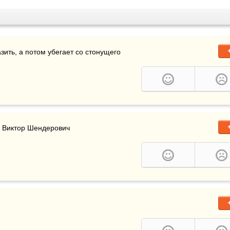
, как крыса, вначале ищет дырочки, чтоб полазить, а потом убегает со стонущего 
   Виктор Шендерович