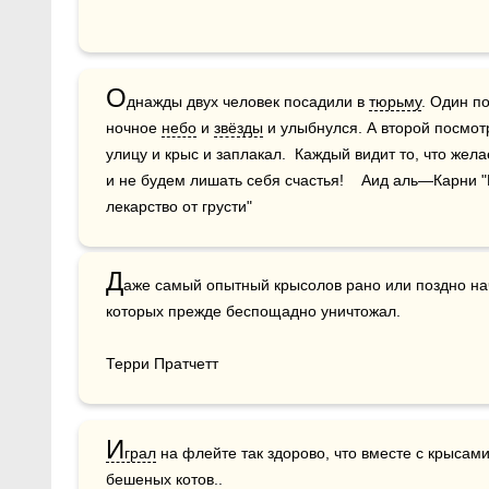
О
днажды двух человек посадили в 
тюрьму
. Один п
ночное 
небо
 и 
звёзды
 и улыбнулся. А второй посмотр
улицу и крыс и заплакал.  Каждый видит то, что жела
и не будем лишать себя счастья!    Аид аль—Карни "
лекарство от грусти"
Д
аже самый опытный крысолов рано или поздно нач
которых прежде беспощадно уничтожал.

Терри Пратчетт
И
грал
 на флейте так здорово, что вместе с крысами
бешеных котов..