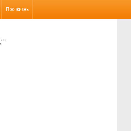
Про жизнь
ная
е