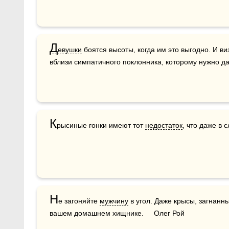
Д
евушки
 боятся высоты, когда им это выгодно. И в
вблизи симпатичного поклонника, которому нужно да
К
рысиные гонки имеют тот 
недостаток
, что даже в
Н
е загоняйте 
мужчину
 в угол. Даже крысы, загнанны
вашем домашнем хищнике.     Олег Рой 