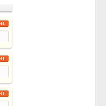
+91
+99
+88