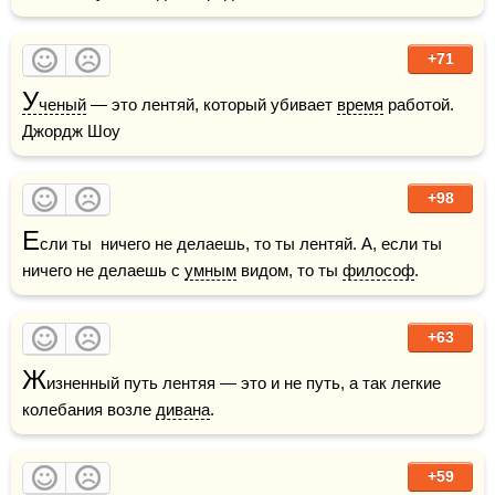
+71
У
ченый
 — это лентяй, который убивает 
время
 работой.    
Джордж Шоу
+98
Е
сли ты  ничего не делаешь, то ты лентяй. А, если ты 
ничего не делаешь с 
умным
 видом, то ты 
философ
.
+63
Ж
изненный путь лентяя — это и не путь, а так легкие 
колебания возле 
дивана
.
+59