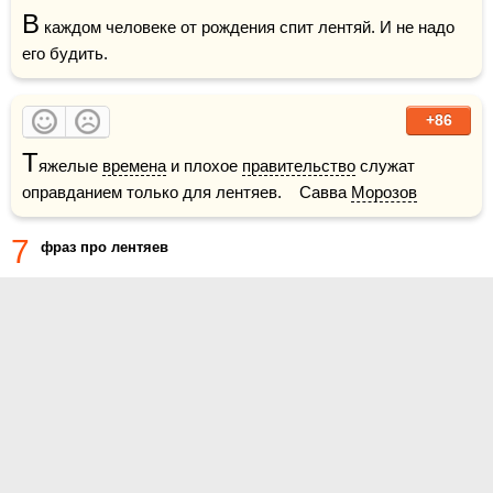
В
 каждом человеке от рождения спит лентяй. И не надо 
его будить.
+86
Т
яжелые 
времена
 и плохое 
правительство
 служат 
оправданием только для лентяев.    Савва 
Морозов
7
фраз про лентяев