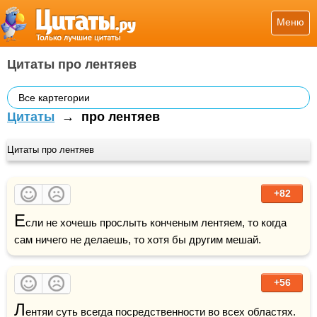
Меню
Цитаты про лентяев
Все картегории
Цитаты
→
про лентяев
Цитаты про лентяев
+82
Е
сли не хочешь прослыть конченым лентяем, то когда 
сам ничего не делаешь, то хотя бы другим мешай.
+56
Л
ентяи суть всегда посредственности во всех обла­стях.