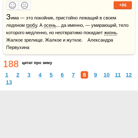
+86
З
има — это покойник, пристойно лежащий в своем 
ледяном 
гробу
. А 
осень
... да именно, — умирающий, тело 
которого медленно, но неотвратимо покидает 
жизнь
. 
Жалкое зрелище. Жалкое и жуткое.    Александра 
Первухина
188
цитат про зиму
1
2
3
4
5
6
7
8
9
10
11
12
13