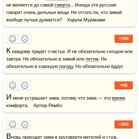
не меняется до самой 
смерти
... Иногда эти русские 
говорят очень дельные вещи. Не оттого ли, что зимой 
вообще лучше думается?    Харуки Мураками
+398
К
 каждому придёт счастье. И не обязательно сегодня или 
завтра. Не обязательно в зимой или 
летом
. Не 
обязательно в хорошую 
погоду
. Но обязательно вдруг.
+66
И
 меня устрашает зима, потому что зима — это 
время
комфорта.    Артюр Рембо
+366
В
новь приходит зима в круговерти метелей и стуж,  