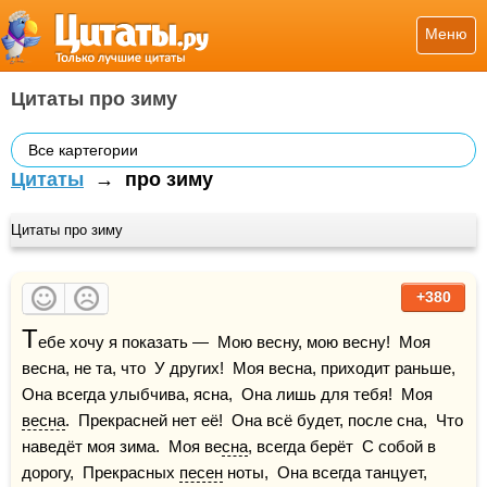
Меню
Цитаты про зиму
Все картегории
Цитаты
→
про зиму
Цитаты про зиму
+380
Т
ебе хочу я показать —  Мою весну, мою весну!  Моя 
весна, не та, что  У других!  Моя весна, приходит раньше,  
Она всегда улыбчива, ясна,  Она лишь для тебя!  Моя 
весна
.  Прекрасней нет её!  Она всё будет, после сна,  Что 
наведёт моя зима.  Моя ве
сна
, всегда берёт  С собой в 
дорогу,  Прекрасных 
песен
 ноты,  Она всегда танцует,  