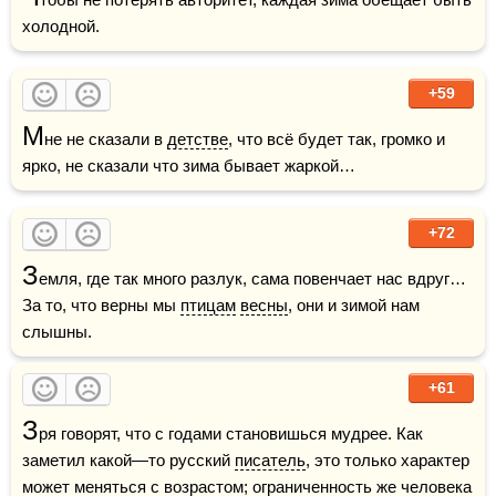
холодной.
+59
М
не не сказали в 
детстве
, что всё будет так, громко и 
ярко, не сказали что зима бывает жаркой…
+72
З
емля, где так много разлук, сама повенчает нас вдруг… 
За то, что верны мы 
птицам
весны
, они и зимой нам 
слышны.
+61
З
ря говорят, что с годами становишься мудрее. Как 
заметил какой—то русский 
писатель
, это только характер 
может меняться с 
возрастом
; ограниченность же человека 