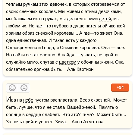
теплым ручкам этих девочек, в которых отогреваемся от 
своих снежных королев. Мы живем с этими девочками, 
мы баюкаем их на руках, мы делаем с ними 
детей
, мы 
любим их. Но где—то глубоко в душе нательной иконкой 
храним образ снежной королевы... А где—то живет Она, 
одна единственная. И такая есть у каждого. 
Одновременно и Герда, и Снежная королева. Она — все. 
Но найти ее так сложно. А найдя — узнать, не пройти 
случайно мимо, спутав с 
цветком
 у обочины жизни. Она 
обязательно должна быть.    Аль Квотион
+94
И
ва на 
небе
 пустом распластала  Веер сквозной.  Может 
быть, лучше, что я не стала  Вашей 
женой
.  Память о 
солнце
 в 
сердце
 слабеет.  Что это? Тьма?  Может быть... 
За ночь прийти успеет  Зима.    Анна Ахматова