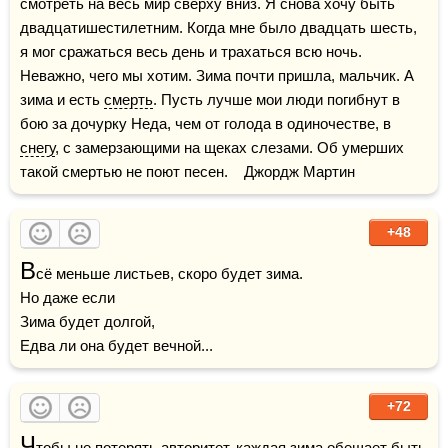
смотреть на весь мир сверху вниз. Я снова хочу быть 
двадцатишестилетним. Когда мне было двадцать шесть, 
я мог сражаться весь день и трахаться всю ночь. 
Неважно, чего мы хотим. Зима почти пришла, мальчик. А 
зима и есть 
смерть
. Пусть лучше мои люди погибнут в 
бою за дочурку Неда, чем от голода в одиночестве, в 
снегу
, с замерзающими на щеках слезами. Об умерших 
такой смертью не поют песен.    Джордж Мартин
+48
В
сё меньше листьев, скоро будет зима.

Но даже если

Зима будет долгой,

Едва ли она будет вечной...
+72
Ч
тобы не потерять авторитет, каждая зима обещает быть 