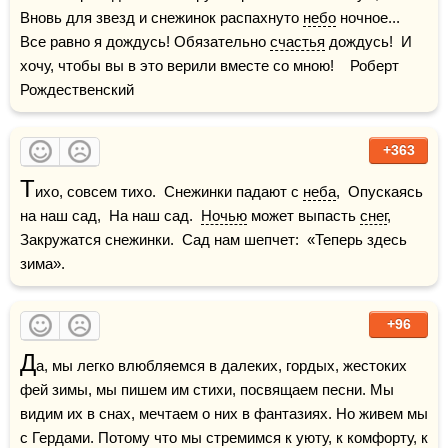
Вновь для звезд и снежинок распахнуто 
небо
 ночное...  
Все равно я дождусь! Обязательно 
счастья
 дождусь!  И 
хочу, чтобы вы в это верили вместе со мною!    Роберт 
Рождественский
+363
Т
ихо, совсем тихо.  Снежинки падают с 
неба
,  Опускаясь 
на наш сад,  На наш сад.  
Ночью
 может выпасть 
снег
,  
Закружатся снежинки.  Сад нам шепчет:  «Теперь здесь 
зима».
+96
Д
а, мы легко влюбляемся в далеких, гордых, жестоких 
фей зимы, мы пишем им стихи, посвящаем песни. Мы 
видим их в снах, мечтаем о них в фантазиях. Но живем мы 
с Гердами. Потому что мы стремимся к уюту, к комфорту, к 