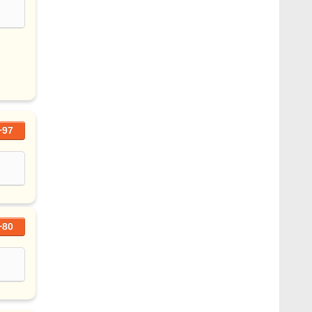
+97
+80