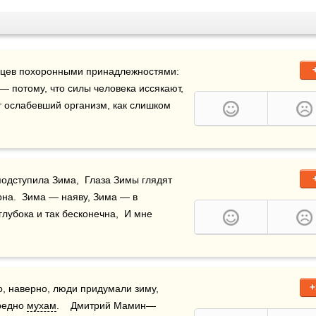
вцев похоронными принадлежностями: 
— потому, что силы человека иссякают, 
 ослабевший организм, как слишком 
подступила Зима,  Глаза Зимы глядят 
она.  Зима — наяву, Зима — в 
глубока и так бесконечна,  И мне 
+
о, наверно, люди придумали зиму, 
редно 
мухам
.    Дмитрий Мамин—