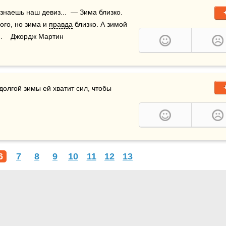
ого, но зима и 
правда
 близко. А зимой 
..    Джордж Мартин
олгой зимы ей хватит сил, чтобы 
6
7
8
9
10
11
12
13