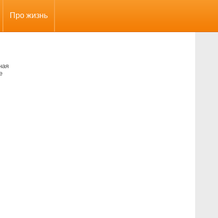
Про жизнь
ная
е