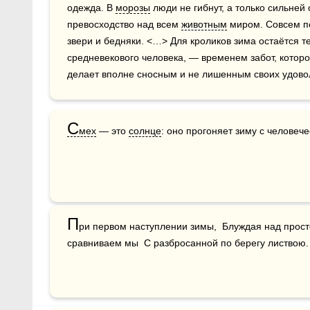
одежда. В 
морозы
 люди не гибнут, а только сильне
превосходство над всем 
животным
 миром. Совсем по
звери и бедняки. <…> Для кроликов зима остаётся те
средневекового человека, — временем забот, которо
делает вполне сносным и не лишенным своих удовол
С
мех
 — это 
солнце
: оно прогоняет зиму с человече
П
ри первом наступлении зимы,  Блуждая над прос
сравниваем мы  С разбросанной по берегу листвою.