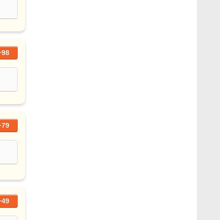
+98
+79
+49