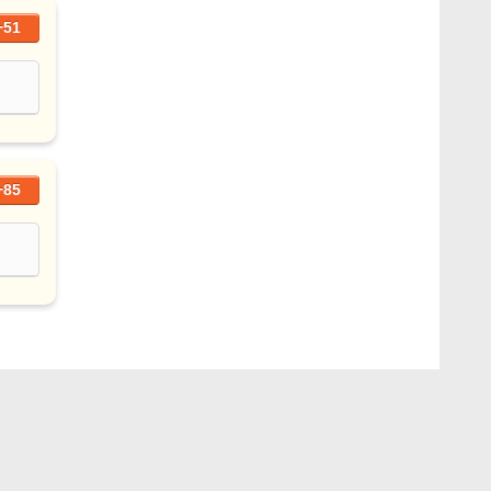
+51
+85