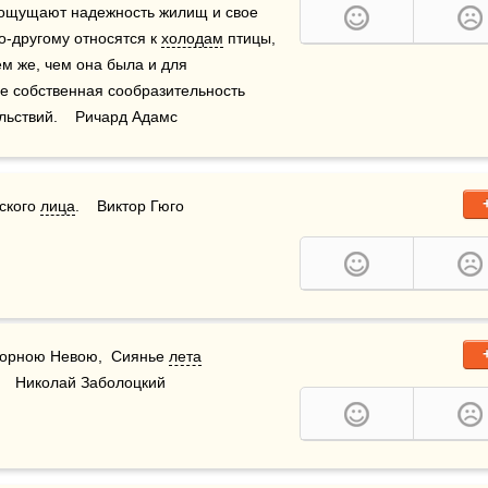
й ощущают надежность жилищ и свое 
‑другому относятся к 
холодам
 птицы, 
м же, чем она была и для 
е собственная сообразительность 
ьствий.    Ричард Адамс
ского 
лица
.    Виктор Гюго
торною Невою,  Сиянье 
лета
    Николай Заболоцкий