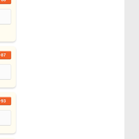
+87
+93