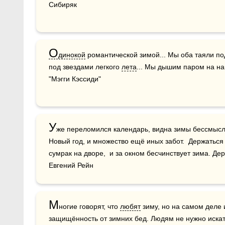
Сибиряк
О
динокой
 романтической зимой... Мы оба таяли п
под звездами легкого 
лета
... Мы дышим паром на н
"Мэгги Кэссиди"
У
же переломился календарь, видна зимы бессмысле
Новый год, и множество ещё иных забот.  Держаться 
сумрак на дворе,  и за окном бесчинствует зима. Держа
Евгений Рейн
М
ногие говорят, что 
любят
 зиму, но на самом деле 
защищённость от зимних бед. Людям не нужно искать 