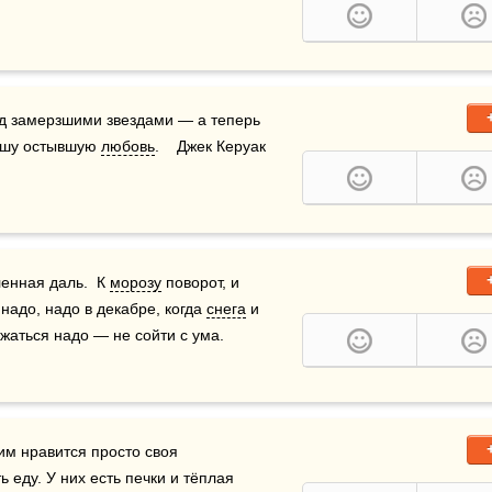
од замерзшими звездами — а теперь 
ашу остывшую 
любовь
.    Джек Керуак 
нная даль.  К 
морозу
 поворот, и 
надо, надо в декабре, когда 
снега
 и 
ться надо — не сойти с ума.    
им нравится просто своя 
еду. У них есть печки и тёплая 