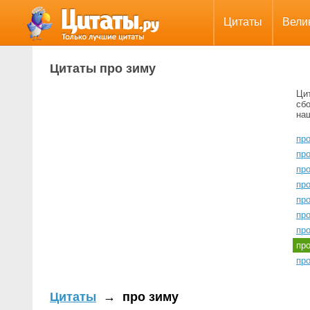
Цитаты
Вели
Цитаты про зиму
Ци
сбо
на
про
про
пр
про
пр
про
про
пр
пр
Цитаты
→
про зиму