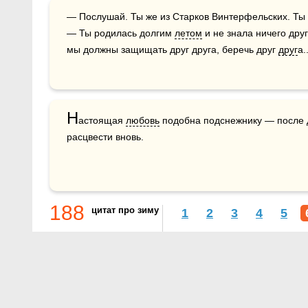
— Послушай. Ты же из Старков Винтерфельских. Ты знаешь наш девиз...  — Зима близко.  
— Ты родилась долгим 
летом
 и не знала ничего друг
мы должны защищать друг друга, беречь друг 
друг
а.
Н
астоящая 
любовь
 подобна подснежнику — после д
расцвести вновь.
188
цитат про зиму
1
2
3
4
5