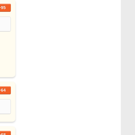
+95
+64
+68