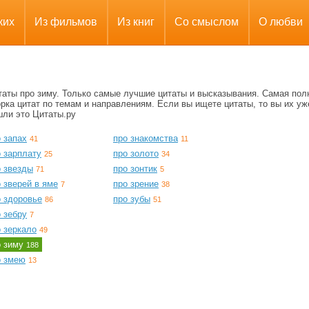
ких
Из фильмов
Из книг
Со смыслом
О любви
таты про зиму. Только самые лучшие цитаты и высказывания. Самая пол
рка цитат по темам и направлениям. Если вы ищете цитаты, то вы их уж
шли это Цитаты.ру
 запах
про знакомства
41
11
 зарплату
про золото
25
34
о звезды
про зонтик
71
5
 зверей в яме
про зрение
7
38
о здоровье
про зубы
86
51
 зебру
7
 зеркало
49
о зиму
188
о змею
13