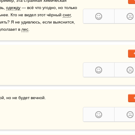
ример, эта странная химическая 
ь, 
одежду
 — всё что угодно, но только 
ьнее. Кто не видел этот чёрный 
снег
, 
аять? Я не удивлюсь, если выяснится, 
уползает в 
лес
.
й, но не будет вечной.