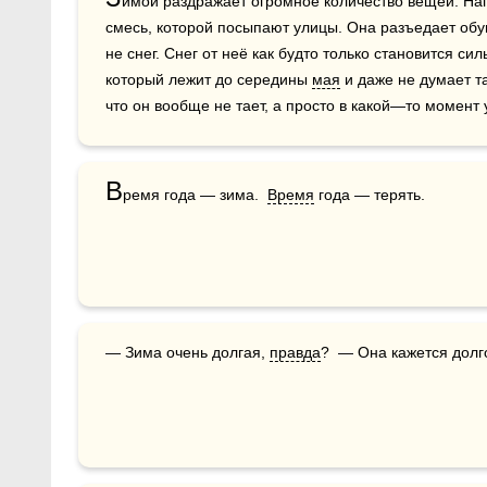
имой раздражает огромное количество вещей. Нап
смесь, которой посыпают улицы. Она разъедает обув
не снег. Снег от неё как будто только становится сил
который лежит до середины 
мая
 и даже не думает т
что он вообще не тает, а просто в какой—то момент 
В
ремя года — зима.  
Время
 года — терять.
— Зима очень долгая, 
правда
?  — Она кажется долго