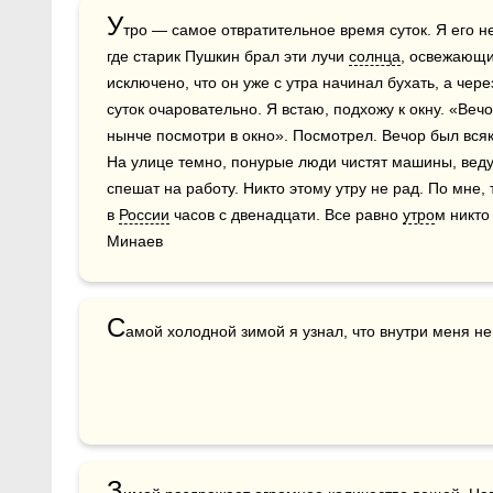
У
тро — самое отвратительное время суток. Я его н
где старик Пушкин брал эти лучи 
солнца
, освежающи
исключено, что он уже с утра начинал бухать, а чер
суток очаровательно. Я встаю, подхожу к окну. «Веч
нынче посмотри в окно». Посмотрел. Вечор был всяко
На улице темно, понурые люди чистят машины, ведут
спешат на работу. Никто этому утру не рад. По мне,
в 
России
 часов с двенадцати. Все равно 
утро
м никто 
Минаев
С
амой холодной зимой я узнал, что внутри меня н
З