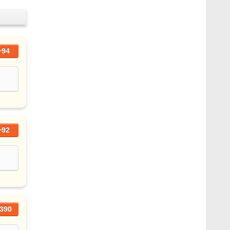
+94
+92
390