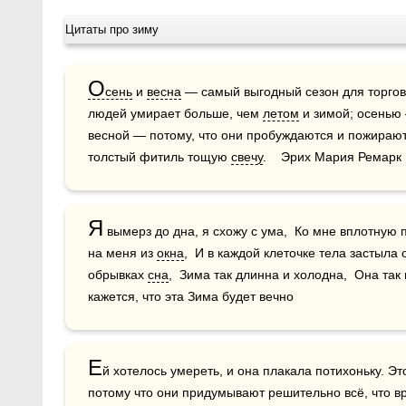
Цитаты про зиму
О
сень
 и 
весна
 — самый выгодный сезон для торго
людей умирает больше, чем 
летом
 и зимой; осенью 
весной — потому, что они пробуждаются и пожирают
толстый фитиль тощую 
свечу
.    Эрих Мария Ремарк
Я
 вымерз до дна, я схожу с ума,  Ко мне вплотную 
на меня из 
окна
,  И в каждой клеточке тела застыла 
обрывках 
сна
,  Зима так длинна и холодна,  Она так 
кажется, что эта Зима будет вечно
Е
й хотелось умереть, и она плакала потихоньку. Эт
потому что они придумывают решительно всё, что в