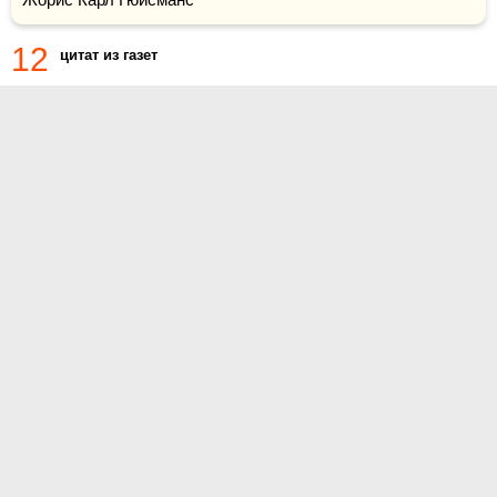
12
цитат из газет
О проекте
Контакты
Условия использования
Политика конфиденциальности
© 2014- Цитаты.ру