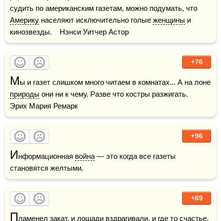
судить по американским газетам, можно подумать, что 
Америку
 населяют исключительно голые 
женщины
 и 
кинозвезды.    Нэнси Уитчер Астор
+76
М
ы и газет слишком много читаем в комнатах... А на лоне 
природы
 они ни к чему. Разве что костры разжигать.    
Эрих Мария Ремарк
+96
И
нформационная 
война
 — это когда все газеты 
становятся желтыми.
+69
П
ламенел 
закат
, и лошади вздрагивали, и где то 
счастье
, 