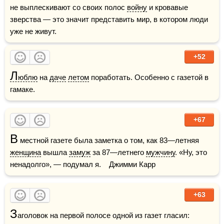
не выплескивают со своих полос 
войну
 и кровавые 
зверства — это значит представить мир, в котором люди 
уже не живут.
+52
Л
юблю
 на 
даче
летом
 поработать. Особенно с газетой в 
гамаке.
+67
В
 местной газете была заметка о том, как 83—летняя 
женщина
 вышла 
замуж
 за 87—летнего 
мужчину
. «Ну, это 
ненадолго», — подумал я.    Джимми Карр
+63
З
аголовок на первой полосе одной из газет гласил: 