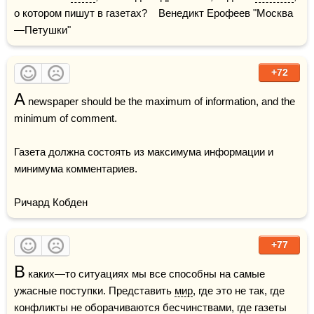
о котором пишут в газетах?    Венедикт Ерофеев "Москва
—Петушки"
+72
A
 newspaper should be the maximum of information, and the 
minimum of comment.

Газета должна состоять из максимума информации и 
минимума комментариев.

Ричард Кобден
+77
В
 каких—то ситуациях мы все способны на самые 
ужасные поступки. Представить 
мир
, где это не так, где 
конфликты не оборачиваются бесчинствами, где газеты 