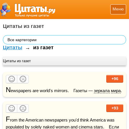
Меню
Цитаты из газет
Все картегории
Цитаты
→
из газет
Цитаты из газет
+96
N
ewspapers are world's mirrors.    Газеты — 
зеркала
мира
.
+93
F
rom the American newspapers you'd think America was 
populated by solely naked women and cinema stars.    Если 