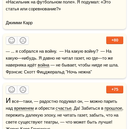
«Насильник на футбольном поле». Я подумал: «Это 
статья или соревнование?»

Джимми Карр
+80
— ... я собрался на войну.  — На какую войну?  — На 
какую—нибудь. Я давно не читал газет, но где—то же 
наверняка идёт 
война
 — не бывает, чтобы нигде не шла.    
Фрэнсис Скотт Фицджеральд "Ночь нежна"
+75
И
 все—таки, — радостно подумал он, — можно парить 
над 
временем
 и обрести 
счастье
. Да! Забиться в 
прошлое
, 
пережить далекую эпоху, не читать газет, забыть, что на 
свете существуют театры, — что может быть лучше!    
Жорис Карл Гюисманс