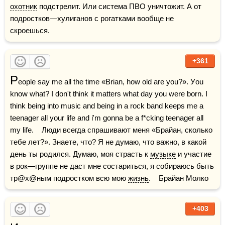
охотник
 подстрелит. Или система ПВО уничтожит. А от 
подростков—хулиганов с рогатками вообще не 
скроешься.
+361
P
eople say me all the time «Brian, how old are you?». Уou 
know what? I don't think it matters what day you were born. I 
think being into music and being in a rock band keeps me a 
teenager all your life and i'm gonna be a f*cking teenager all 
my life.    Люди всегда спрашивают меня «Брайан, сколько 
тебе лет?». Знаете, что? Я не думаю, что важно, в какой 
день ты родился. Думаю, моя страсть к 
музыке
 и участие 
в рок—группе не даст мне состариться, я собираюсь быть 
тр@х@ным подростком всю мою 
жизнь
.    Брайан Молко
+403