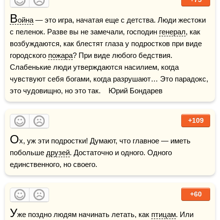
В
ойна
 — это игра, начатая еще с детства. Люди жестоки 
с пеленок. Разве вы не замечали, господин 
генерал
, как 
возбуждаются, как блестят глаза у подростков при виде 
городского 
пожара
? При виде любого бедствия. 
Слабенькие люди утверждаются насилием, когда 
чувствуют себя богами, когда разрушают… Это парадокс, 
это чудовищно, но это так.    Юрий Бондарев
+109
О
х, уж эти подростки! Думают, что главное — иметь 
побольше 
друзей
. Достаточно и одного. Одного 
единственного, но своего.
+60
У
же поздно людям начинать летать, как 
птицам
. Или 