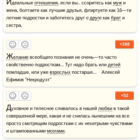
И
деальные 
отношения
, если вы.. ссоритесь как 
муж
 и 
жена, болтаете как лучшие друзья, флиртуете как 16—ти 
летние подростки и заботитесь друг о 
друг
е как 
брат
 и 
сестра.
+388
Ж
елание
 всеобщего познания не очень—то часто 
свойственно подросткам... Тут надо брать или 
детей
помладше, или уже 
взрослых
 постарше...    Алексей 
Ефимов "Некродуэт"
+52
Д
уховное и телесное сливалось в нашей 
любви
 в такой 
совершенной мере, какая и не снилась нынешним на все 
просто смотрящим подросткам с их нехитрыми чувствами 
и штампованными 
мозгами
.