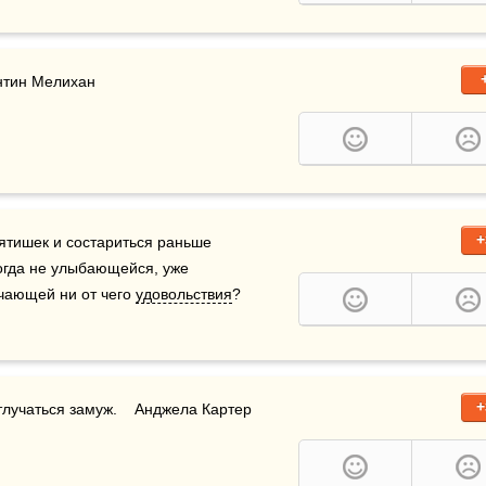
антин Мелихан
+
ятишек и состариться раньше 
огда не улыбающейся, уже 
учающей ни от чего 
удовольствия
? 
+
тлучаться замуж.    Анджела Картер