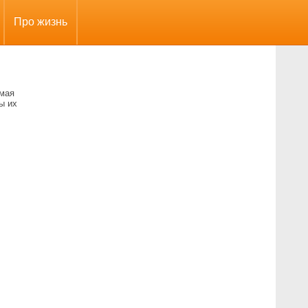
Про жизнь
амая
ы их