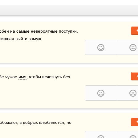
обен на самые невероятные поступки. 
шившая выйти замуж.
бе чужое 
имя
, чтобы исчезнуть без 
 обожают, в 
добрых
 влюбляются, но 