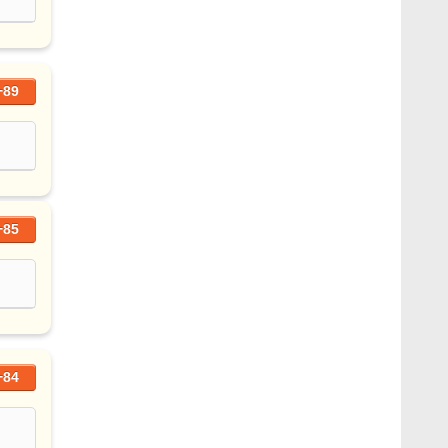
+89
+85
+84