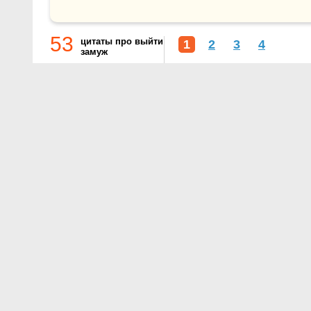
53
цитаты про выйти
1
2
3
4
замуж
О проекте
Контакты