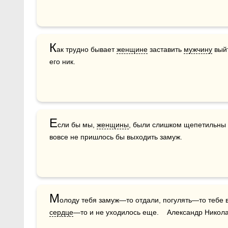
К
ак трудно бывает 
женщине
 заставить 
мужчину
 вый
его ник.
Е
сли бы мы, 
женщины
, были слишком щепетильны 
вовсе не пришлось бы выходить замуж.
М
олоду тебя замуж—то отдали, погулять—то тебе в
сердце
—то и не уходилось еще.    Александр Никол