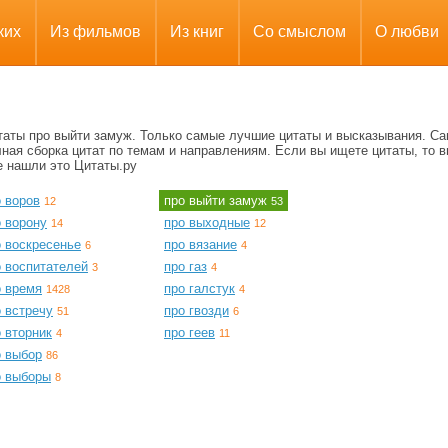
ких
Из фильмов
Из книг
Со смыслом
О любви
таты про выйти замуж. Только самые лучшие цитаты и высказывания. С
ная сборка цитат по темам и направлениям. Если вы ищете цитаты, то в
е нашли это Цитаты.ру
 воров
про выйти замуж
12
53
о ворону
про выходные
14
12
о воскресенье
про вязание
6
4
о воспитателей
про газ
3
4
о время
про галстук
1428
4
 встречу
про гвозди
51
6
 вторник
про геев
4
11
о выбор
86
о выборы
8