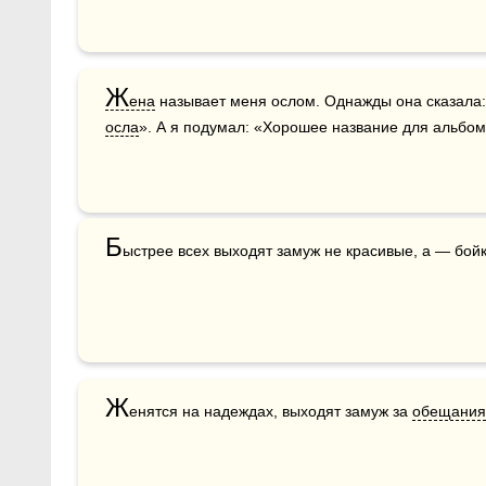
Ж
ена
осла
». А я подумал: «Хорошее название для альбома
Б
ыстрее всех выходят замуж не красивые, а — бойк
Ж
енятся на надеждах, выходят замуж за 
обещания