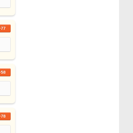
+77
+58
+78