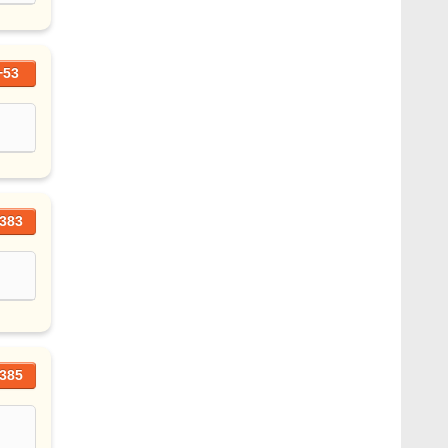
+53
383
385