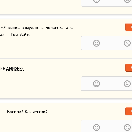
 называет меня ослом. Однажды она сказала: «Я вышла замуж не за человека, а за 
».    Том Уэйтс
ие 
девчонки
.
.     Василий Ключевский