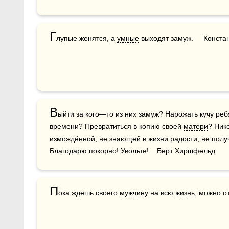
Г
лупые женятся, а 
умные
 выходят замуж.     Конст
В
ыйти за кого—то из них замуж? Нарожать кучу реб
времени? Превратиться в копию своей 
матери
? Ник
измождённой, не знающей в 
жизни
радости
, не пол
Благодарю покорно! Увольте!    Берт Хиршфельд
П
ока ждешь своего 
мужчину
 на всю 
жизнь
, можно о