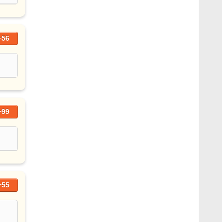
+56
+99
+55