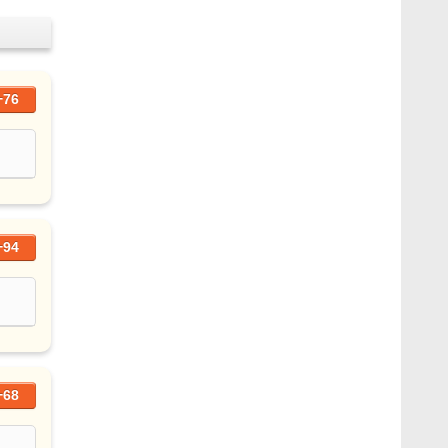
+76
+94
+68