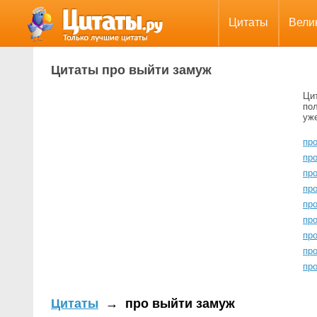
Цитаты
Вели
Цитаты про выйти замуж
Ци
пол
уж
про
пр
пр
пр
пр
про
про
пр
пр
Цитаты
→
про выйти замуж