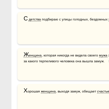
С
детства
 подбираю с улицы голодных, бездомных 
Ж
енщина
, которая никогда не видела своего 
мужа
 
за какого терпеливого человека она вышла замуж.   
Х
орошая 
женщина
, выходя замуж, обещает 
счасть