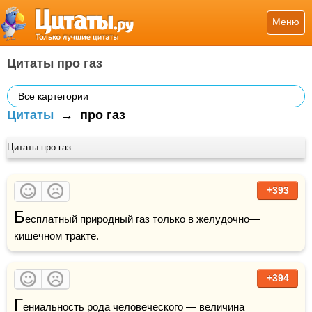
Меню
Цитаты про газ
Все картегории
Цитаты
→
про газ
Цитаты про газ
+393
Б
есплатный природный газ только в желудочно—
кишечном тракте.
+394
Г
ениальность рода человеческого — величина 