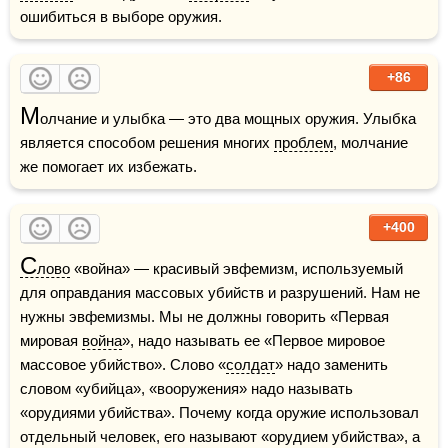
ошибиться в выборе оружия.
+86
М
олчание и улыбка — это два мощных оружия. Улыбка 
является способом решения многих 
проблем
, молчание 
же помогает их избежать.
+400
С
лово
 «война» — красивый эвфемизм, используемый 
для оправдания массовых убийств и разрушений. Нам не 
нужны эвфемизмы. Мы не должны говорить «Первая 
мировая 
война
», надо называть ее «Первое мировое 
массовое убийство». Слово «
солдат
» надо заменить 
словом «убийца», «вооружения» надо называть 
«орудиями убийства». Почему когда оружие использовал 
отдельный человек, его называют «орудием убийства», а 