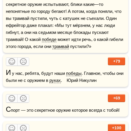
секретное оружие испытывают, блики какие—то 
непонятные по городу бегают! А потом, когда поняли, что 
вы трамвай пустили, чуть с катушек не съехали. Один 
ефрейтор даже плакал: «Мы тут мёрзнем, у нас люди 
гибнут, а они на седьмом месяце блокады пускают 
трамвай! О какой 
победе
 может идти речь, о какой гибели 
этого города, если они 
трамвай
 пустили?»
+79
И
 у нас, ребята, будут наши 
победы
. Главное, чтобы они 
были не с оружием в 
руках
.    Юрий Никулин
+69
С
порт — это секретное оружие которое всегда с тобой!
+100