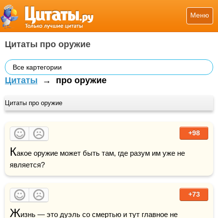
Меню
Цитаты про оружие
Все картегории
Цитаты
→
про оружие
Цитаты про оружие
+98
К
акое оружие может быть там, где разум им уже не 
является?
+73
Ж
изнь
 — это дуэль со 
смертью
 и тут главное не 