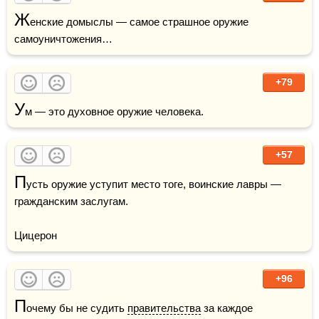
Ж
енские домыслы — самое страшное оружие 
самоуничтожения…
+79
У
м — это духовное оружие человека.
+57
П
усть оружие уступит место тоге, воинские лавры — 
гражданским заслугам.

Цицерон
+96
П
очему бы не судить 
правительства
 за каждое 