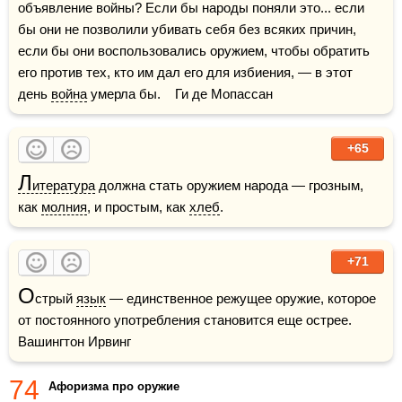
объявление войны? Если бы народы поняли это... если 
бы они не позволили убивать себя без всяких причин, 
если бы они воспользовались оружием, чтобы обратить 
его против тех, кто им дал его для избиения, — в этот 
день 
война
 умерла бы.    Ги де Мопассан
+65
Л
итература
 должна стать оружием народа — грозным, 
как 
молния
, и простым, как 
хлеб
.
+71
О
стрый 
язык
 — единственное режущее оружие, которое 
от постоянного употребления становится еще острее.     
Вашингтон Ирвинг
74
Афоризма про оружие