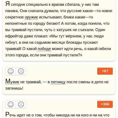
Я
 сегодня специально к врагам сбегала, у них там 
паника. Они сначала думали, что русские какое—то новое 
секретное 
оружие
 испытывают, блики какие—то 
непонятные по городу бегают! А потом, когда поняли, что 
вы трамвай пустили, чуть с катушек не съехали. Один 
ефрейтор даже плакал: «Мы тут мёрзнем, у нас люди 
гибнут, а они на седьмом месяце блокады пускают 
трамвай! О какой 
победе
 может идти речь, о какой гибели 
этого города, если они трамвай пустили?»
+67
М
ужик
 не трамвай, — в 
пятницу
 после смены в депо не 
загонишь!
+386
Р
ечь идет не о том, чтобы никогда ни на кого и ни на что 