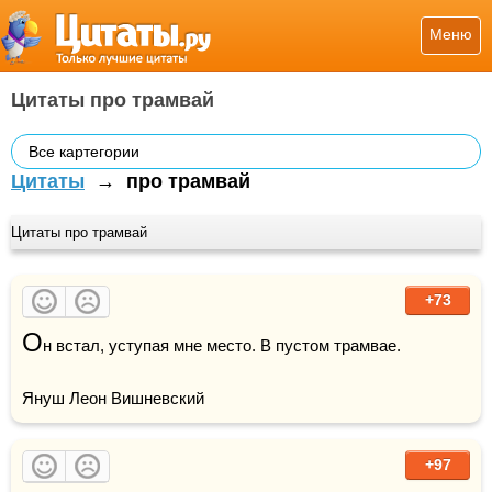
Меню
Цитаты про трамвай
Все картегории
Цитаты
→
про трамвай
Цитаты про трамвай
+73
О
н встал, уступая мне место. В пустом трамвае.

Януш Леон Вишневский
+97