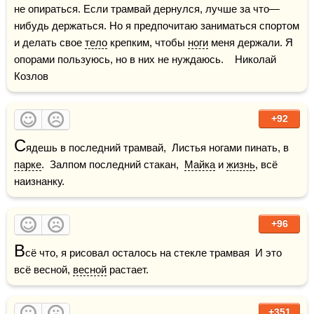
не опираться. Если трамвай дернулся, лучше за что—
нибудь держаться. Но я предпочитаю заниматься спортом 
и делать свое 
тело
 крепким, чтобы 
ноги
 меня держали. Я 
опорами пользуюсь, но в них не нуждаюсь.    Николай 
Козлов
+92
С
ядешь в последний трамвай,  Листья ногами пинать, в 
парке
.  Залпом последний стакан,  
Майка
 и 
жизнь
, всё 
наизнанку.
+96
В
сё что, я рисовал осталось на стекле трамвая  И это 
всё весной, 
весной
 растает.
+351