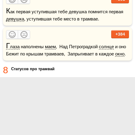
К
ак первая уступившая тебе девушка помнится первая 
девушка
, уступившая тебе место в трамвае.
+384
Г
лаза
 наполнены 
маем
,  Над Петроградкой 
солнце
 и оно  
Бежит по крышам трамваев,  Запрыгивает в каждое 
окно
.
8
Статусов про трамвай