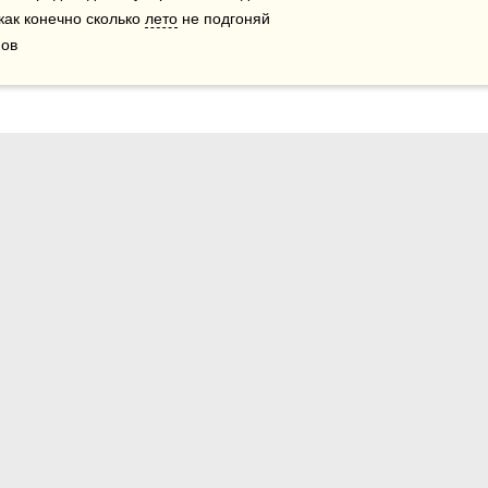
как конечно сколько 
лето
 не подгоняй 
нов