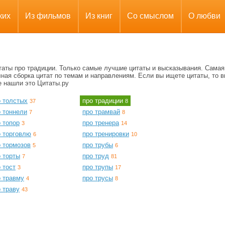
ких
Из фильмов
Из книг
Со смыслом
О любви
таты про традиции. Только самые лучшие цитаты и высказывания. Самая
ная сборка цитат по темам и направлениям. Если вы ищете цитаты, то в
е нашли это Цитаты.ру
о толстых
про традиции
37
8
о тоннели
про трамвай
7
8
 топор
про тренера
3
14
о торговлю
про тренировки
6
10
о тормозов
про трубы
5
6
 торты
про труд
7
81
 тост
про трупы
3
17
о травму
про трусы
4
8
 траву
43