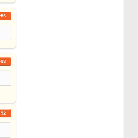
+56
+93
+52