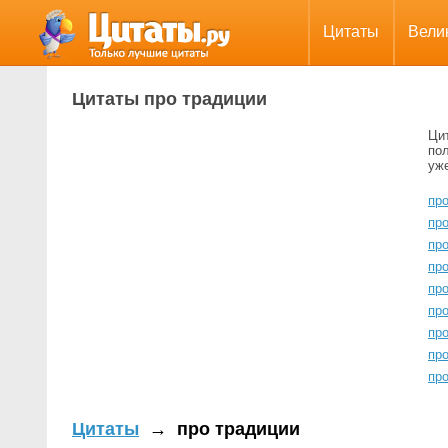
Цитаты
Вели
Цитаты про традиции
Ци
пол
уж
пр
пр
про
пр
пр
про
про
пр
про
Цитаты
→
про традиции