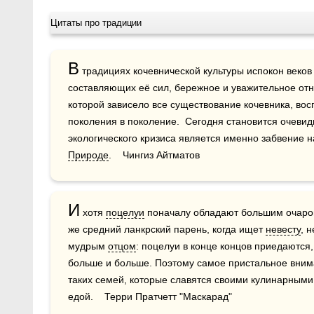
Цитаты про традиции
В
 традициях кочевнической культуры испокон веков
составляющих её сил, бережное и уважительное отн
которой зависело все существование кочевника, вос
поколения в поколение.  Сегодня становится очеви
экологического кризиса является именно забвение 
Природе
.    Чингиз Айтматов
И
 хотя 
поцелуи
 поначалу обладают большим очарова
же средний ланкрский парень, когда ищет 
невесту
, 
мудрым 
отцом
: поцелуи в конце концов приедаются,
больше и больше. Поэтому самое пристальное вним
таких семей, которые славятся своими кулинарными
едой.    Терри Пратчетт "Маскарад"