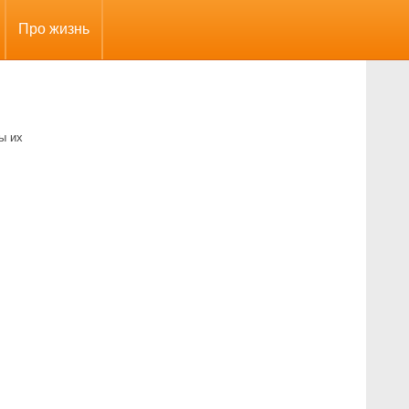
Про жизнь
ы их