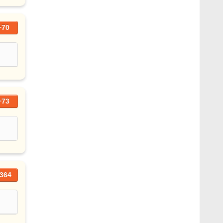
+70
+73
364