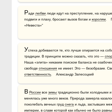
Р
ади 
любви
 люди идут на преступление, на наруше
подвиги и плаху, бросают вызов богам и 
королям
.  
«Невеста»"
У
спеха добиваются те, кто лучше опирается на со
традиции. В принципе можно сказать, что это — 
спо
Наша «элита» никаким поиском баланса не озабочена.
свободе 
отношения
ответственность
.    Александр Запесоцкий
В
России
 все 
зимы
 традиционно были холодными и 
менялась уже много веков. Природа замерла казалос
поколебать вечных груд 
снега
 и льда, застывших ме
империи, в славе которой как обычно не было равны