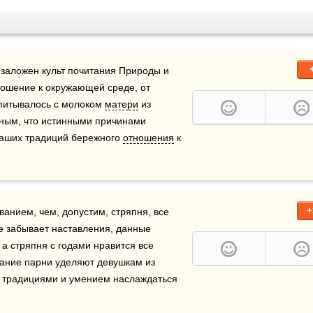
 заложен культ почитания Природы и 
ошение к окружающей среде, от 
питывалось с молоком 
матери
 из 
дным, что истинными причинами 
наших традиций бережного 
отношения
 к 
+
нием, чем, допустим, стряпня, все 
не забывает наставления, данные 
 а стряпня с годами нравится все 
ание парни уделяют девушкам из 
 традициями и умением наслаждаться 