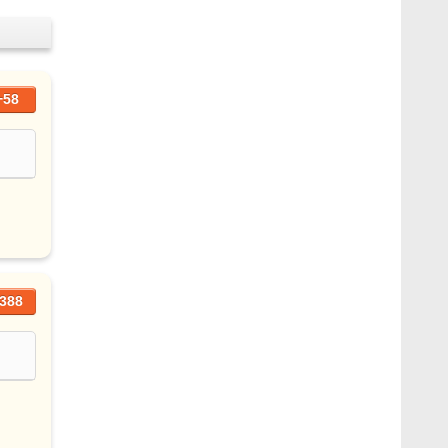
+58
388