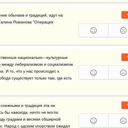
ние обычаев и традиций, идут на 
  Галина Романова "Операция 
бственные национально—культурные 
р
 между либерализмом и социализмом. 
 И то, что у нас происходит, к 
 не имеет. Это — безобразие. Свобода существует только там, где есть 
снежными и традиция эта не 
ь бы навсегда, ничто не могло 
жду градами и весями обширной 
х. Народ с адским упорством ожидал 