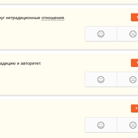
руг нетрадиционные 
отношения
.
дицию и авторитет. 

+